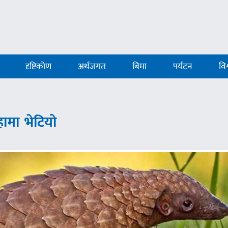
दृष्टिकोण
अर्थजगत
बिमा
पर्यटन
विश
ामा भेटियो