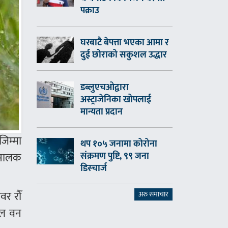
पक्राउ
घरबाटै बेपत्ता भएका आमा र
दुई छोराको सकुशल उद्धार
डब्लुएचओद्वारा
अस्ट्राजेनिका खोपलाई
मान्यता प्रदान
जिम्मा
थप १०५ जनामा कोरोना
 सालक
संक्रमण पुष्टि, ९९ जना
डिस्चार्ज
वर रौँ
अरु समाचार
नल वन