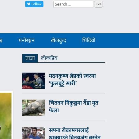
Follow
GO
्व
मनोरञ्जन
खेलकुद
भिडियो
ताजा
लाेकप्रिय
मदनकृष्ण श्रेष्ठको स्वरमा
‘फुलबुट्टे सारी’
चितवन निकुञ्जमा गैँडा मृत
फेला
सपना रोकामगरलाई
धम्क्याउने विनयजंग बस्नेत