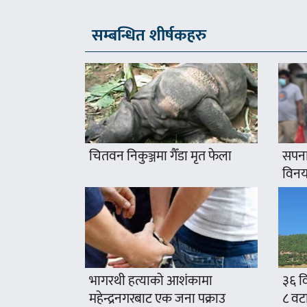
सम्बन्धित शीर्षकहरु
चितवन निकुञ्जमा गैँडा मृत फेला
सपना
विनयज
भागरथी हत्याको आशंकामा
३६ वि
महेन्द्रनगरबाट एक जना पक्राउ
८ वट