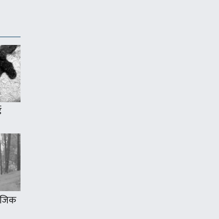
ई
 नजिक