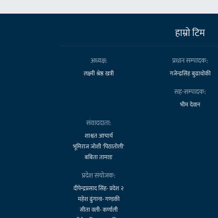
हाम्राे टिम
अध्यक्ष:
प्रधान सम्पादक:
लक्ष्मी श्रेष्ठ खत्री
गजेन्द्रसिंह बुढाथोकी
सह-सम्पादक:
भीम देवान
संवाददाता:
शाश्वत आचार्य
भूमिराज जोशी 'पिठातोली'
बबिता तामाङ
प्रदेश संयोजक:
दीपेन्द्रप्रसाद सिंह- प्रदेश २
महेश ढुंगाना- गण्डकी
सीता वली- कर्णाली