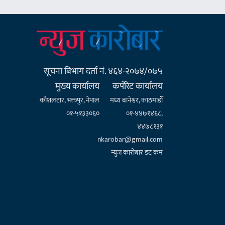
सूचना बिभाग दर्ता नं. ४६४-२०७४/०७५
मुख्य कार्यालय
कर्पाेरेट कार्यालय
कौशलटार, भक्तपुर, नेपाल
मध्य बानेश्वर, काठमाडौँ
०१-५१३३०६०
०१-४४७१४६८,
४४७८१३१
nkarobar@gmail.com
न्युज कारोबार डट कम