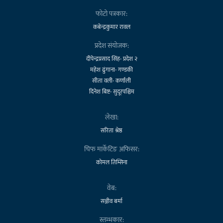
फोटो पत्रकार:
कबेन्द्रकुमार रावल
प्रदेश संयोजक:
दीपेन्द्रप्रसाद सिंह- प्रदेश २
महेश ढुंगाना- गण्डकी
सीता वली- कर्णाली
दिनेश बिष्ट- सुदूरपश्चिम
लेखा:
सरिता श्रेष्ठ
चिफ मार्केटिङ अफिसर:
कोमल तिम्सिना
वेब:
सञ्जीव बर्मा
स्तम्भकार: