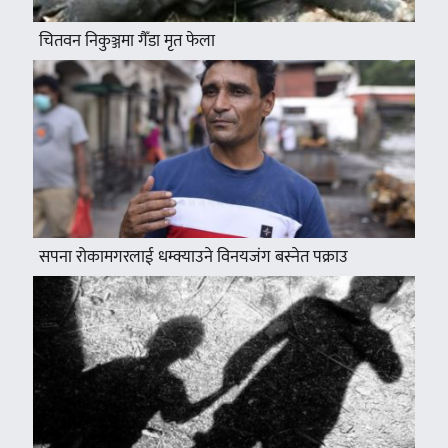
चितवन निकुञ्जमा गैँडा मृत फेला
सपना रोकामगरलाई धम्क्याउने विनयजंग बस्नेत पक्राउ