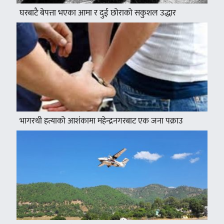
घरबाटै बेपत्ता भएका आमा र दुई छोराको सकुशल उद्धार
भागरथी हत्याको आशंकामा महेन्द्रनगरबाट एक जना पक्राउ