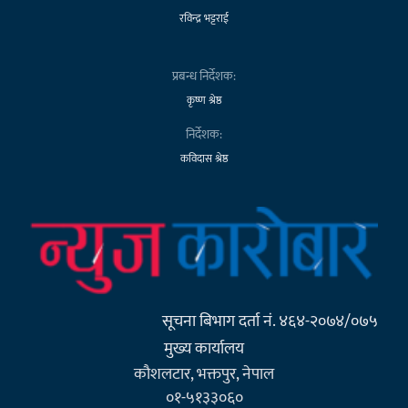
रविन्द्र भट्टराई
प्रबन्ध निर्देशक:
कृष्ण श्रेष्ठ
निर्देशक:
कविदास श्रेष्ठ
सूचना बिभाग दर्ता नं. ४६४-२०७४/०७५
मुख्य कार्यालय
कौशलटार, भक्तपुर, नेपाल
०१-५१३३०६०