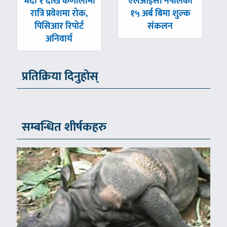
पछिल्लाे
अघिल्लाे
भदौ १ देखि कर्णालीमा
एलआईसी नेपालको
-
-
रात्रि प्रवेशमा रोक,
१५ अर्ब बिमा शुल्क
पिसिआर रिपोर्ट
संकलन
अनिवार्य
प्रतिक्रिया दिनुहोस्
सम्बन्धित शीर्षकहरु