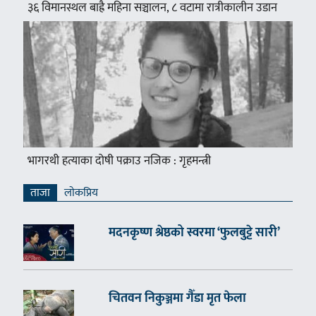
३६ विमानस्थल बाह्रै महिना सञ्चालन, ८ वटामा रात्रीकालीन उडान
भागरथी हत्याका दोषी पक्राउ नजिक : गृहमन्त्री
ताजा
लाेकप्रिय
मदनकृष्ण श्रेष्ठको स्वरमा ‘फुलबुट्टे सारी’
चितवन निकुञ्जमा गैँडा मृत फेला