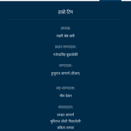
हाम्राे टिम
अध्यक्ष:
लक्ष्मी श्रेष्ठ खत्री
प्रधान सम्पादक:
गजेन्द्रसिंह बुढाथोकी
सम्पादक:
डुन्डुराज आचार्य (डीआर)
सह-सम्पादक:
भीम देवान
संवाददाता:
शाश्वत आचार्य
भूमिराज जोशी 'पिठातोली'
बबिता तामाङ