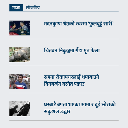
ताजा
लाेकप्रिय
मदनकृष्ण श्रेष्ठको स्वरमा ‘फुलबुट्टे सारी’
चितवन निकुञ्जमा गैँडा मृत फेला
सपना रोकामगरलाई धम्क्याउने
विनयजंग बस्नेत पक्राउ
घरबाटै बेपत्ता भएका आमा र दुई छोराको
सकुशल उद्धार