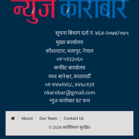
सूचना बिभाग दर्ता नं. ४६४-२०७४/०७५
मुख्य कार्यालय
कौशलटार, भक्तपुर, नेपाल
०१-५१३३०६०
कर्पाेरेट कार्यालय
मध्य बानेश्वर, काठमाडौँ
०१-४४७१४६८, ४४७८१३१
nkarobar@gmail.com
न्युज कारोबार डट कम
About
Our Team
Contact Us
© 2026 सर्वाधिकार सुरक्षित