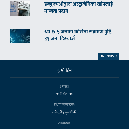
डब्लुएचओद्वारा अस्ट्राजेनिका खोपलाई
मान्यता प्रदान
थप १०५ जनामा कोरोना संक्रमण पुष्टि,
९९ जना डिस्चार्ज
अरु समाचार
हाम्राे टिम
अध्यक्ष:
लक्ष्मी श्रेष्ठ खत्री
प्रधान सम्पादक:
गजेन्द्रसिंह बुढाथोकी
सम्पादक: