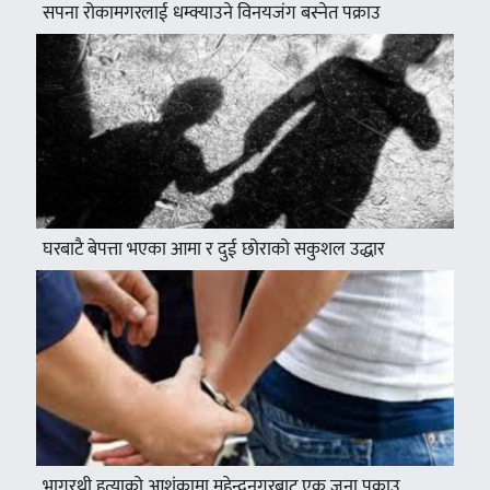
सपना रोकामगरलाई धम्क्याउने विनयजंग बस्नेत पक्राउ
घरबाटै बेपत्ता भएका आमा र दुई छोराको सकुशल उद्धार
भागरथी हत्याको आशंकामा महेन्द्रनगरबाट एक जना पक्राउ