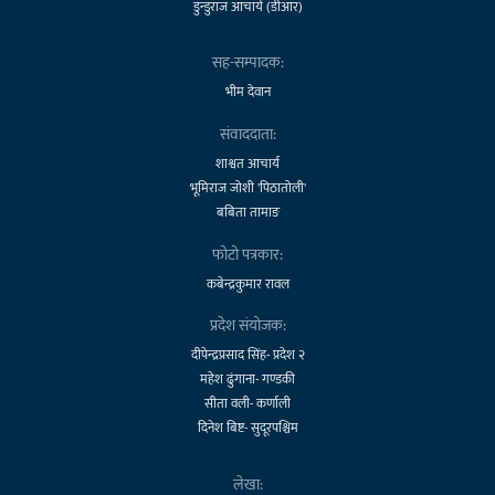
डुन्डुराज आचार्य (डीआर)
सह-सम्पादक:
भीम देवान
संवाददाता:
शाश्वत आचार्य
भूमिराज जोशी 'पिठातोली'
बबिता तामाङ
फोटो पत्रकार:
कबेन्द्रकुमार रावल
प्रदेश संयोजक:
दीपेन्द्रप्रसाद सिंह- प्रदेश २
महेश ढुंगाना- गण्डकी
सीता वली- कर्णाली
दिनेश बिष्ट- सुदूरपश्चिम
लेखा: