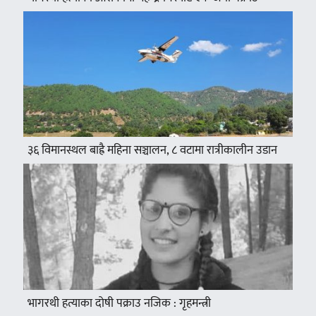
३६ विमानस्थल बाह्रै महिना सञ्चालन, ८ वटामा रात्रीकालीन उडान
भागरथी हत्याका दोषी पक्राउ नजिक : गृहमन्त्री