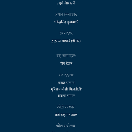
लक्ष्मी श्रेष्ठ खत्री
प्रधान सम्पादक:
गजेन्द्रसिंह बुढाथोकी
सम्पादक:
डुन्डुराज आचार्य (डीआर)
सह-सम्पादक:
भीम देवान
संवाददाता:
शाश्वत आचार्य
भूमिराज जोशी 'पिठातोली'
बबिता तामाङ
फोटो पत्रकार:
कबेन्द्रकुमार रावल
प्रदेश संयोजक: