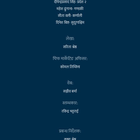
दीपेन्द्रप्रसाद सिंह- प्रदेश २
महेश ढुंगाना- गण्डकी
सीता वली- कर्णाली
दिनेश बिष्ट- सुदूरपश्चिम
लेखा:
सरिता श्रेष्ठ
चिफ मार्केटिङ अफिसर:
कोमल तिम्सिना
वेब:
सञ्जीव बर्मा
स्तम्भकार:
रविन्द्र भट्टराई
प्रबन्ध निर्देशक:
कृष्ण श्रेष्ठ