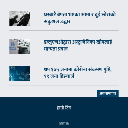
घरबाटै बेपत्ता भएका आमा र दुई छोराको
सकुशल उद्धार
डब्लुएचओद्वारा अस्ट्राजेनिका खोपलाई
मान्यता प्रदान
थप १०५ जनामा कोरोना संक्रमण पुष्टि,
९९ जना डिस्चार्ज
अरु समाचार
हाम्राे टिम
अध्यक्ष: