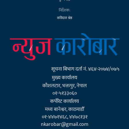
निर्देशक:
कविदास श्रेष्ठ
सूचना बिभाग दर्ता नं. ४६४-२०७४/०७५
मुख्य कार्यालय
कौशलटार, भक्तपुर, नेपाल
०१-५१३३०६०
कर्पाेरेट कार्यालय
मध्य बानेश्वर, काठमाडौँ
०१-४४७१४६८, ४४७८१३१
nkarobar@gmail.com