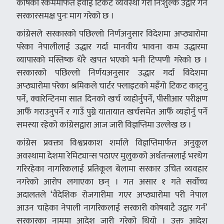
कोषको रकममार्फत हवाई टिकट व्यवस्था गरी निःशुल्क उद्वार गर्न
सरकारसमक्ष पुनः माग गरेको छ ।
कांग्रेसले सरकारको पछिल्लो निर्णअनुसार विदेशमा अप्ठ्यारोमा
परेका नेपालीलाई उद्धार गर्दा मानवीय भावना कम उद्धारमा
व्यापारको मस्तिष्क धेरै खपत भएको भनी टिप्पणी गरेको छ ।
सरकारको पछिल्लो निर्णयअनुसार उद्धार गर्दा विदेशमा
अप्ठ्यारोमा परेका श्रमिकले चार्टर फ्लाइटको महँगाे टिकट काट्नु
पर्ने, क्वारेन्टिनमा सात दिनको खर्च व्यहोर्नुपर्ने, पीसीआर परीक्षण
आफैँ गराउनुपर्ने र गाउँ पुग्ने यातायात खर्चसमेत आफैँ व्यहोर्नु पर्ने
समस्या रहेको कांग्रेसद्वारा आज जारी विज्ञप्तिमा उल्लेख छ ।
कांग्रेस प्रवक्ता विश्वप्रकाश शर्माले विज्ञप्तिमार्फत अनुकूल
अवस्थामा देशमा रेमिट्यान्स पठाएर मुलुकको अर्थतन्त्रलाई भरथेग
गरिरहेका नागरिकलाई प्रतिकूल बेलामा सरकार उचित व्यवहार
नगरेको आरोप लगाएका छन् । गत असार १ गते सर्वोच्च
अदालतले ‘वैदेशिक रोजगारीमा गएर अप्ठ्यारोमा परी नेपाल
आउन चाहेका नेपाली नागरिकलाई सरकारी कोषबाटै उद्वार गर्न’
सरकारका नाममा आदेश जारी गरेको थियो । उक्त आदेश