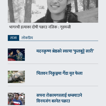
भागरथी हत्याका दोषी पक्राउ नजिक : गृहमन्त्री
ताजा
लाेकप्रिय
मदनकृष्ण श्रेष्ठको स्वरमा ‘फुलबुट्टे सारी’
चितवन निकुञ्जमा गैँडा मृत फेला
सपना रोकामगरलाई धम्क्याउने
विनयजंग बस्नेत पक्राउ