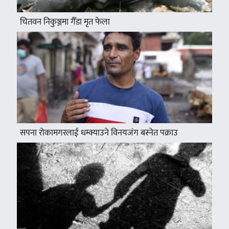
चितवन निकुञ्जमा गैँडा मृत फेला
सपना रोकामगरलाई धम्क्याउने विनयजंग बस्नेत पक्राउ