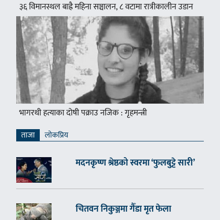
३६ विमानस्थल बाह्रै महिना सञ्चालन, ८ वटामा रात्रीकालीन उडान
भागरथी हत्याका दोषी पक्राउ नजिक : गृहमन्त्री
ताजा
लाेकप्रिय
मदनकृष्ण श्रेष्ठको स्वरमा ‘फुलबुट्टे सारी’
चितवन निकुञ्जमा गैँडा मृत फेला