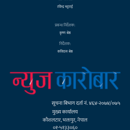
रविन्द्र भट्टराई
प्रबन्ध निर्देशक:
कृष्ण श्रेष्ठ
निर्देशक:
कविदास श्रेष्ठ
सूचना बिभाग दर्ता नं. ४६४-२०७४/०७५
मुख्य कार्यालय
कौशलटार, भक्तपुर, नेपाल
०१-५१३३०६०