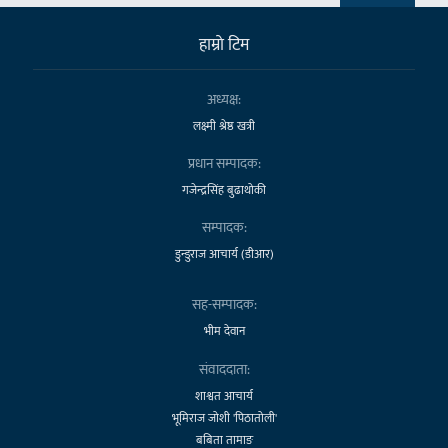
हाम्राे टिम
अध्यक्ष:
लक्ष्मी श्रेष्ठ खत्री
प्रधान सम्पादक:
गजेन्द्रसिंह बुढाथोकी
सम्पादक:
डुन्डुराज आचार्य (डीआर)
सह-सम्पादक:
भीम देवान
संवाददाता:
शाश्वत आचार्य
भूमिराज जोशी 'पिठातोली'
बबिता तामाङ