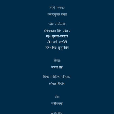
फोटो पत्रकार:
कबेन्द्रकुमार रावल
प्रदेश संयोजक:
दीपेन्द्रप्रसाद सिंह- प्रदेश २
महेश ढुंगाना- गण्डकी
सीता वली- कर्णाली
दिनेश बिष्ट- सुदूरपश्चिम
लेखा:
सरिता श्रेष्ठ
चिफ मार्केटिङ अफिसर:
कोमल तिम्सिना
वेब:
सञ्जीव बर्मा
स्तम्भकार: