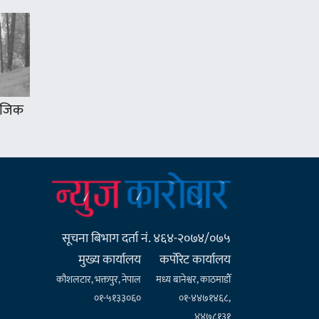
 नजिक
सूचना बिभाग दर्ता नं. ४६४-२०७४/०७५
मुख्य कार्यालय
कर्पाेरेट कार्यालय
कौशलटार, भक्तपुर, नेपाल
मध्य बानेश्वर, काठमाडौँ
०१-५१३३०६०
०१-४४७१४६८,
४४७८१३१