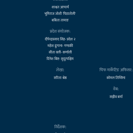
शाश्वत आचार्य
भूमिराज जोशी 'पिठातोली'
बबिता तामाङ
प्रदेश संयोजक:
दीपेन्द्रप्रसाद सिंह- प्रदेश २
महेश ढुंगाना- गण्डकी
सीता वली- कर्णाली
दिनेश बिष्ट- सुदूरपश्चिम
लेखा:
चिफ मार्केटिङ अफिसर:
सरिता श्रेष्ठ
कोमल तिम्सिना
वेब:
सञ्जीव बर्मा
निर्देशक: