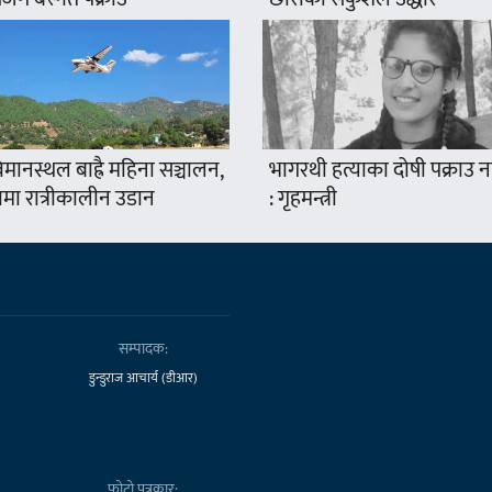
मानस्थल बाह्रै महिना सञ्चालन,
भागरथी हत्याका दोषी पक्राउ
ामा रात्रीकालीन उडान
: गृहमन्त्री
सम्पादक:
डुन्डुराज आचार्य (डीआर)
फोटो पत्रकार: