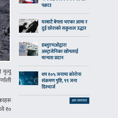
पक्राउ
घरबाटै बेपत्ता भएका आमा र
दुई छोराको सकुशल उद्धार
डब्लुएचओद्वारा
अस्ट्राजेनिका खोपलाई
मान्यता प्रदान
ृत्यु
थप १०५ जनामा कोरोना
्णाली
संक्रमण पुष्टि, ९९ जना
डिस्चार्ज
ेकाहरू
अरु समाचार
्ये १०