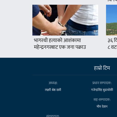
भागरथी हत्याको आशंकामा
३६ वि
महेन्द्रनगरबाट एक जना पक्राउ
८ वट
हाम्राे टिम
अध्यक्ष:
प्रधान सम्पादक:
लक्ष्मी श्रेष्ठ खत्री
गजेन्द्रसिंह बुढाथोकी
सह-सम्पादक:
भीम देवान
संवाददाता: