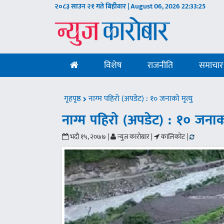
२०८३ साउन २१ गते बिहीवार | August 06, 2026
22:33:26
विशेष
राजनीति
समाचार
गृहपृष्ठ
नाग्म पहिरो (अपडेट) : १० जनाको मृत्यु
नाग्म पहिरो (अपडेट) : १० जनाको
भदौ १५, २०७७ |
न्युज कारोबार |
कालिकोट |