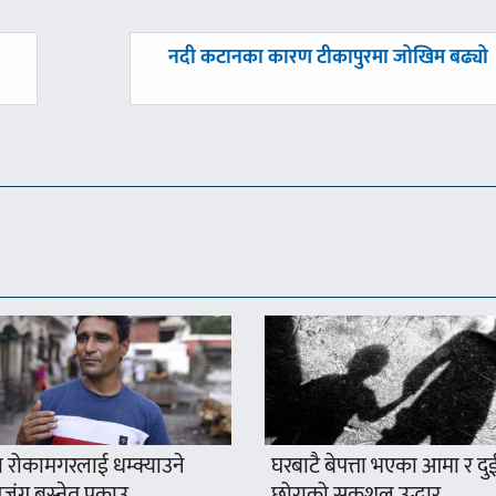
अघिल्लाे
नदी कटानका कारण टीकापुरमा जोखिम बढ्यो
-
 रोकामगरलाई धम्क्याउने
घरबाटै बेपत्ता भएका आमा र दु
ंग बस्नेत पक्राउ
छोराको सकुशल उद्धार