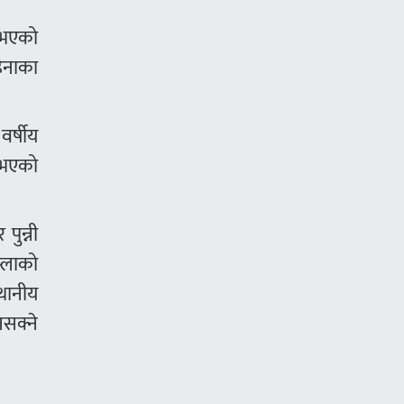
 भएको
हिनाका
वर्षीय
ु भएको
पुन्नी
म्लाको
्थानीय
नसक्ने