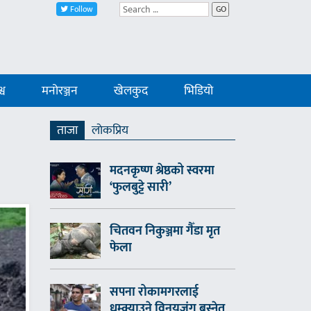
Follow
GO
्व
मनोरञ्जन
खेलकुद
भिडियो
ताजा
लाेकप्रिय
मदनकृष्ण श्रेष्ठको स्वरमा
‘फुलबुट्टे सारी’
चितवन निकुञ्जमा गैँडा मृत
फेला
सपना रोकामगरलाई
धम्क्याउने विनयजंग बस्नेत