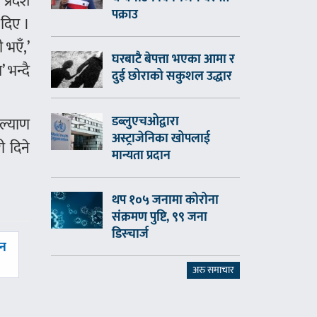
प्रदेश
पक्राउ
 दिए ।
 भएँ,’
घरबाटै बेपत्ता भएका आमा र
 भन्दै
दुई छोराको सकुशल उद्धार
डब्लुएचओद्वारा
ल्याण
अस्ट्राजेनिका खोपलाई
ी दिने
मान्यता प्रदान
थप १०५ जनामा कोरोना
संक्रमण पुष्टि, ९९ जना
डिस्चार्ज
शन
अरु समाचार