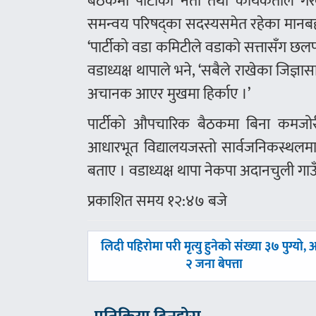
बैठकमा पार्टीका नेता तथा कार्यकर्ताले गर
समन्वय परिषद्का सदस्यसमेत रहेका मानबहा
‘पार्टीको वडा कमिटीले वडाको सत्तासँग छलफ
वडाध्यक्ष थापाले भने, ‘सबैले राखेका जिज्ञा
अचानक आएर मुखमा हिर्काए ।’
पार्टीको औपचारिक बैठकमा बिना कमजो
आधारभूत विद्यालयजस्तो सार्वजनिकस्थलमा 
बताए । वडाध्यक्ष थापा नेकपा अदानचुली गा
प्रकाशित समय १२:४७ बजे
पछिल्लाे
लिदी पहिरोमा परी मृत्यु हुनेको संख्या ३७ पुग्यो, 
-
२ जना बेपत्ता