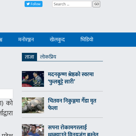
Follow
GO
्व
मनोरञ्जन
खेलकुद
भिडियो
ताजा
लाेकप्रिय
मदनकृष्ण श्रेष्ठको स्वरमा
‘फुलबुट्टे सारी’
चितवन निकुञ्जमा गैँडा मृत
पा) को
फेला
द्वारा
सपना रोकामगरलाई
धम्क्याउने विनयजंग बस्नेत