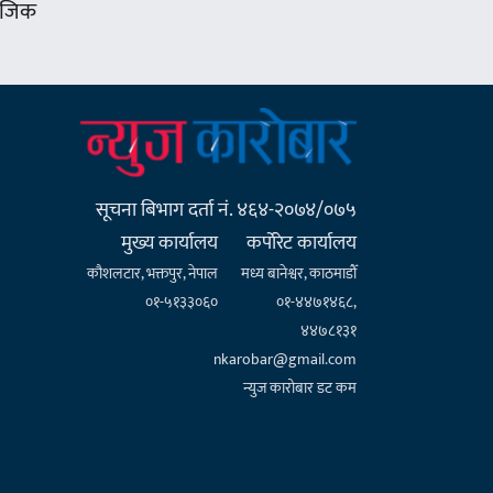
 नजिक
सूचना बिभाग दर्ता नं. ४६४-२०७४/०७५
मुख्य कार्यालय
कर्पाेरेट कार्यालय
कौशलटार, भक्तपुर, नेपाल
मध्य बानेश्वर, काठमाडौँ
०१-५१३३०६०
०१-४४७१४६८,
४४७८१३१
nkarobar@gmail.com
न्युज कारोबार डट कम