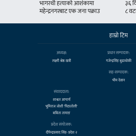
भागरथी हत्याको आशंकामा
३६ वि
महेन्द्रनगरबाट एक जना पक्राउ
८ वट
हाम्राे टिम
अध्यक्ष:
प्रधान सम्पादक:
लक्ष्मी श्रेष्ठ खत्री
गजेन्द्रसिंह बुढाथोकी
सह-सम्पादक:
भीम देवान
संवाददाता:
शाश्वत आचार्य
भूमिराज जोशी 'पिठातोली'
बबिता तामाङ
प्रदेश संयोजक:
दीपेन्द्रप्रसाद सिंह- प्रदेश २