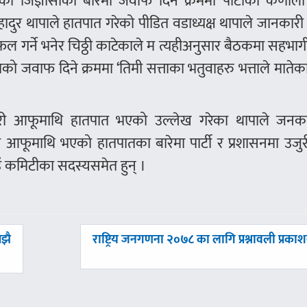
ेका जिज्ञासाका बारेमा जवाफ दिने क्रममा पार्टीका कर्णाली 
दुर थापाले हातपात गरेको पीडित वडाध्यक्ष थापाले जानकारी
ल गर्ने भनेर चिठ्ठी काटेकाले म त्यहीअनुसार बैठकमा सहभागी
साको जवाफ दिने क्रममा ‘तिमी सत्ताका भतुवाहरु भत्ताले मातेका’
री आफूमाथि हातपात भएको उल्लेख गरेका थापाले जनक
आफूमाथि भएको हातपातका बारेमा पार्टी र प्रशासनमा उजुर
उँ कमिटीका सदस्यसमेत हुन् ।
अघिल्लाे
अझै
राष्ट्रिय जनगणना २०७८ का लागि प्रश्नावली प्रका
-