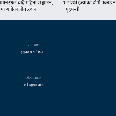
मानस्थल बाह्रै महिना सञ्चालन,
भागरथी हत्याका दोषी पक्राउ
ामा रात्रीकालीन उडान
: गृहमन्त्री
सम्पादक:
डुन्डुराज आचार्य (डीआर)
फोटो पत्रकार:
कबेन्द्रकुमार रावल