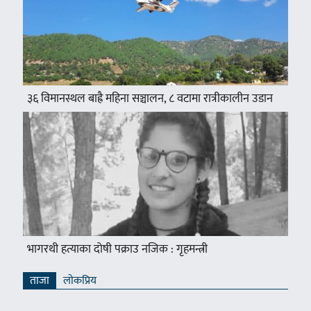
३६ विमानस्थल बाह्रै महिना सञ्चालन, ८ वटामा रात्रीकालीन उडान
भागरथी हत्याका दोषी पक्राउ नजिक : गृहमन्त्री
ताजा
लाेकप्रिय