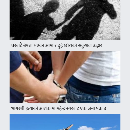
घरबाटै बेपत्ता भएका आमा र दुई छोराको सकुशल उद्धार
भागरथी हत्याको आशंकामा महेन्द्रनगरबाट एक जना पक्राउ