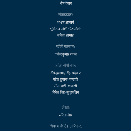
भीम देवान
संवाददाता:
शाश्वत आचार्य
भूमिराज जोशी 'पिठातोली'
बबिता तामाङ
फोटो पत्रकार:
कबेन्द्रकुमार रावल
प्रदेश संयोजक:
दीपेन्द्रप्रसाद सिंह- प्रदेश २
महेश ढुंगाना- गण्डकी
सीता वली- कर्णाली
दिनेश बिष्ट- सुदूरपश्चिम
लेखा:
सरिता श्रेष्ठ
चिफ मार्केटिङ अफिसर: