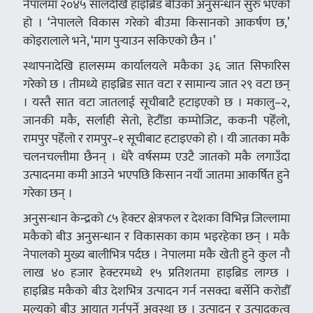
नेपालमा २०४५ सालदेखि हाइब्रिड बीउको अनुसन्धान सुरु भएको
हो । ‘नेपालले विकास गरेको बीउमा किसानको आकर्षण छ,’
कोइरालाले भने, ‘माग पुर्‍याउन सकिएको छैन ।’
स्थापनादेखि हालसम्म कार्यालयले मकैका ३६ जात सिफारिस
गरेको छ । तीमध्ये हाइब्रिड सात वटा र सामान्य जात २९ वटा छन्
। यस्तै सात वटा जातलाई सूचीबाटै हटाइएको छ । मकालु–२,
जानकी मकै, सर्लाही सेतो, हेटौँडा कम्पोजिट, ककनी पहेँलो,
रामपुर पहेँलो र रामपुर–१ सूचीबाट हटाइएको हो । यी जातका मकै
चलनचल्तीमा छैनन् । धेरै वर्षसम्म एउटै जातको मकै लगाउँदा
उत्पादनमा कमी आउने भएपछि किसान नयाँ जातमा आकर्षित हुने
गरेका छन् ।
अनुसन्धान केन्द्रको ८५ हेक्टर क्षेत्रफल र देशका विभिन्न जिल्लामा
मकैको बीउ अनुसन्धान र विकासका काम भइरहेका छन् । मकै
नेपालको मुख्य बालीभित्र पर्दछ । नेपालमा मकै खेती हुने कुल नौ
लाख ४० हजार हेक्टरमध्ये १५ प्रतिशतमा हाइब्रिड लाग्छ ।
हाइब्रिड मकैको बीउ देशभित्र उत्पादन गर्न नसक्दा बर्सेनि करोडौँ
मूल्यको बीउ आयात गर्नुपर्ने अवस्था छ । उत्पादन र उत्पादकत्व