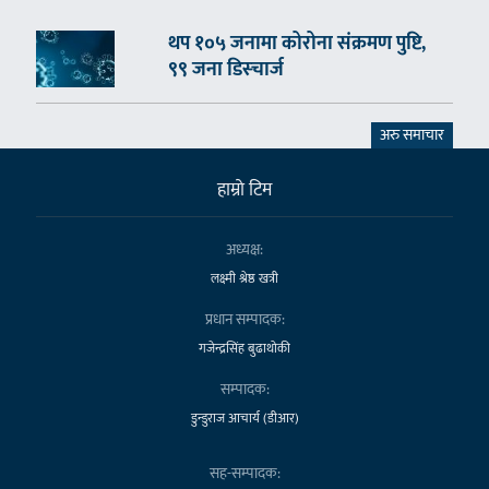
थप १०५ जनामा कोरोना संक्रमण पुष्टि,
९९ जना डिस्चार्ज
अरु समाचार
हाम्राे टिम
अध्यक्ष:
लक्ष्मी श्रेष्ठ खत्री
प्रधान सम्पादक:
गजेन्द्रसिंह बुढाथोकी
सम्पादक:
डुन्डुराज आचार्य (डीआर)
सह-सम्पादक: