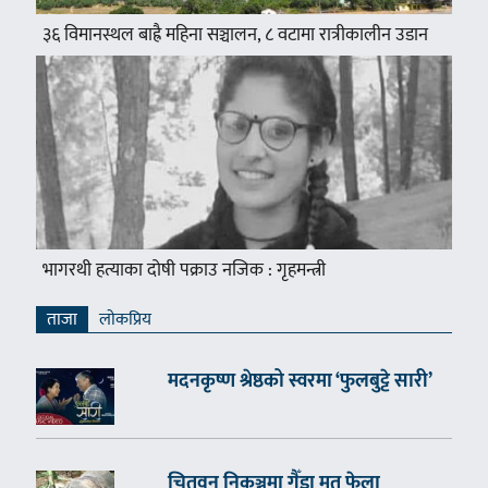
३६ विमानस्थल बाह्रै महिना सञ्चालन, ८ वटामा रात्रीकालीन उडान
भागरथी हत्याका दोषी पक्राउ नजिक : गृहमन्त्री
ताजा
लाेकप्रिय
मदनकृष्ण श्रेष्ठको स्वरमा ‘फुलबुट्टे सारी’
चितवन निकुञ्जमा गैँडा मृत फेला