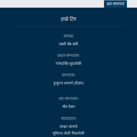
अरु समाचार
हाम्राे टिम
अध्यक्ष:
लक्ष्मी श्रेष्ठ खत्री
प्रधान सम्पादक:
गजेन्द्रसिंह बुढाथोकी
सम्पादक:
डुन्डुराज आचार्य (डीआर)
सह-सम्पादक:
भीम देवान
संवाददाता:
शाश्वत आचार्य
भूमिराज जोशी 'पिठातोली'