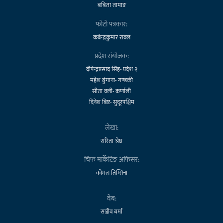
बबिता तामाङ
फोटो पत्रकार:
कबेन्द्रकुमार रावल
प्रदेश संयोजक:
दीपेन्द्रप्रसाद सिंह- प्रदेश २
महेश ढुंगाना- गण्डकी
सीता वली- कर्णाली
दिनेश बिष्ट- सुदूरपश्चिम
लेखा:
सरिता श्रेष्ठ
चिफ मार्केटिङ अफिसर:
कोमल तिम्सिना
वेब:
सञ्जीव बर्मा