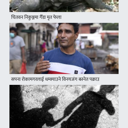
चितवन निकुञ्जमा गैँडा मृत फेला
सपना रोकामगरलाई धम्क्याउने विनयजंग बस्नेत पक्राउ