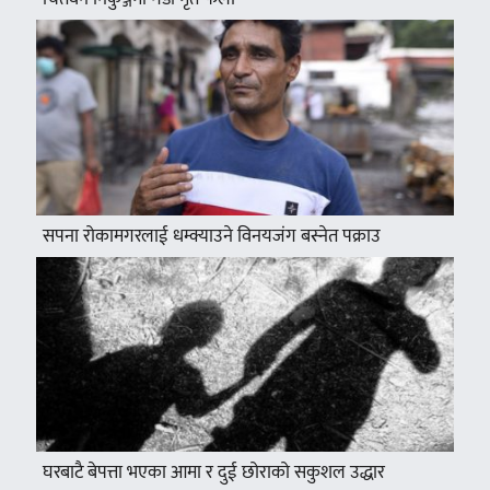
सपना रोकामगरलाई धम्क्याउने विनयजंग बस्नेत पक्राउ
घरबाटै बेपत्ता भएका आमा र दुई छोराको सकुशल उद्धार