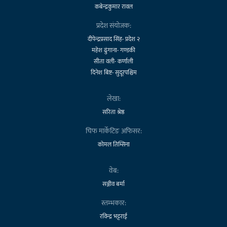
कबेन्द्रकुमार रावल
प्रदेश संयोजक:
दीपेन्द्रप्रसाद सिंह- प्रदेश २
महेश ढुंगाना- गण्डकी
सीता वली- कर्णाली
दिनेश बिष्ट- सुदूरपश्चिम
लेखा:
सरिता श्रेष्ठ
चिफ मार्केटिङ अफिसर:
कोमल तिम्सिना
वेब:
सञ्जीव बर्मा
स्तम्भकार:
रविन्द्र भट्टराई