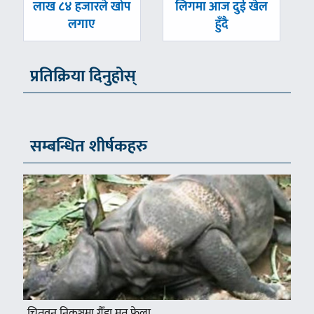
-
-
लाख ८४ हजारले खोप
लिगमा आज दुई खेल
लगाए
हुँदै
प्रतिक्रिया दिनुहोस्
सम्बन्धित शीर्षकहरु
चितवन निकुञ्जमा गैँडा मृत फेला