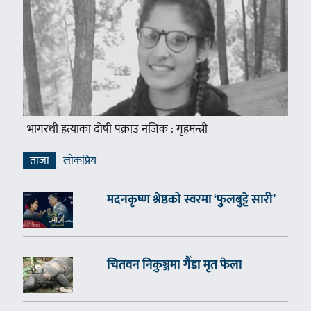
भागरथी हत्याका दोषी पक्राउ नजिक : गृहमन्त्री
ताजा
लाेकप्रिय
मदनकृष्ण श्रेष्ठको स्वरमा ‘फुलबुट्टे सारी’
चितवन निकुञ्जमा गैँडा मृत फेला