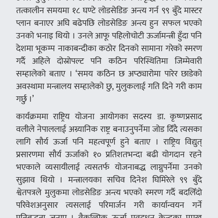
तत्कालीन समयमा १८ घण्टे लोडसेडिङ अन्त्य गर्न ९९ बुँदे मास्टर
प्लान बनाएर अघि बढेपछि लोडसेडिङ अन्त्य हुन सफल भएको
उनको भनाइ थियो । उनले आफू पहिलोचोटी ऊर्जामन्त्री हुँदा पनि
देशमा भूकम्प नाकाबन्दीका कठोर दिनको सामाना गरेको स्मरण
गर्दै अहिले दोस्रोपल्ट पनि कठिन परिस्थितिमा जिम्मेवारी
सम्हालेको बताए । ‘समय कठिन छ अप्ठ्यारोमा पारेर छाडेको
अवस्थामा मन्त्रालय सम्हालेको छु, मुलुकलाई गति दिने गरी काम
गर्छु ।’
कार्यक्रममा राष्ट्रिय योजना आयोगका सदस्य डा. कृष्णप्रसाद
वलीले नेपाललाई अग्र्यानिक राष्ट्र बनाउनुपर्नेमा जोड दिँदै त्यसका
लागि सौर्य ऊर्जा पनि महत्वपूर्ण हुने बताए । राष्ट्रिय विद्युत्
प्रसारणमा सौर्य ऊर्जाको १० प्रतिशतभन्दा बढी योगदान रहने
भएकाले व्यसायीलाई त्यसतर्फ योजनाबद्ध लाग्नुपर्नेमा उनको
सुझाव थियो । मन्त्रालयका सचिव दिनेश घिमिरेले ९९ बुँदे
श्वेतपत्रले मुलुकमा लोडसेडिङ अन्त्य भएको स्मरण गर्दै बदलिँदो
परिवेशअनुसार त्यसलाई परिमार्जन गरी कार्यान्वयन गर्ने
प्रतिबद्धता जनाए । वैकल्पिक ऊर्जा प्रवद्र्धन केन्द्रका प्रमुख