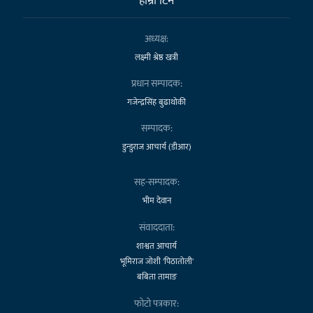
हाम्राे टिम
अध्यक्ष:
लक्ष्मी श्रेष्ठ खत्री
प्रधान सम्पादक:
गजेन्द्रसिंह बुढाथोकी
सम्पादक:
डुन्डुराज आचार्य (डीआर)
सह-सम्पादक:
भीम देवान
संवाददाता:
शाश्वत आचार्य
भूमिराज जोशी 'पिठातोली'
बबिता तामाङ
फोटो पत्रकार: