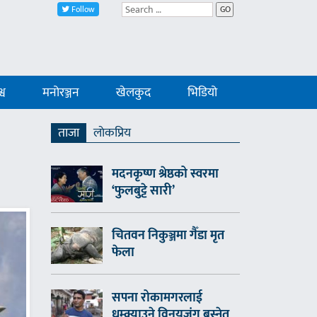
Follow
GO
्व
मनोरञ्जन
खेलकुद
भिडियो
ताजा
लाेकप्रिय
मदनकृष्ण श्रेष्ठको स्वरमा
‘फुलबुट्टे सारी’
चितवन निकुञ्जमा गैँडा मृत
फेला
सपना रोकामगरलाई
धम्क्याउने विनयजंग बस्नेत