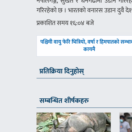
नेपालगञ्ज, सुर्खेत र धनगढीमा उडान गरि
गरिरहेको छ । भारतको वनारस उडान दुवै देश
प्रकाशित समय १६:०४ बजे
पछिल्लाे
पश्चिमी वायु फेरि भित्रियो, वर्षा र हिमपातको सम्भ
-
कायमै
प्रतिक्रिया दिनुहोस्
सम्बन्धित शीर्षकहरु