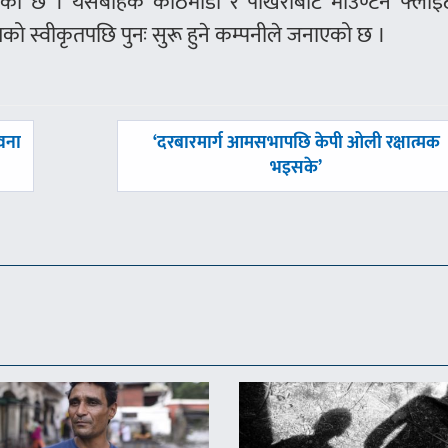
रहेको छ । यसबाहेक काठमाडौं र पोखराबाट माउण्टेन फ्लाइ
को स्वीकृतपछि पुनः सुरू हुने कम्पनीले जनाएको छ ।
अघिल्लाे
ावना
‘दरबारमार्ग आमसभापछि केपी ओली रक्षात्मक
-
भइसके’