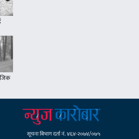
ई
 नजिक
सूचना बिभाग दर्ता नं. ४६४-२०७४/०७५