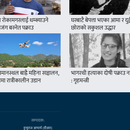
 रोकामगरलाई धम्क्याउने
घरबाटै बेपत्ता भएका आमा र दु
ंग बस्नेत पक्राउ
छोराको सकुशल उद्धार
मानस्थल बाह्रै महिना सञ्चालन,
भागरथी हत्याका दोषी पक्राउ
ामा रात्रीकालीन उडान
: गृहमन्त्री
सम्पादक:
डुन्डुराज आचार्य (डीआर)