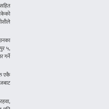
रसहित
सकेको
जोशीले
। उनका
पुर ५,
 गर्ने
रु एकै
हाजबाट
ैरहवा,