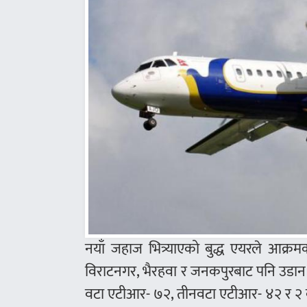
नयाँ जहाज भित्र्याएको बुद्ध एयरले आक्
विराटनगर, भैरहवा र जनकपुरबाट पनि उडान 
वटा एटीआर- ७२, तीनवटा एटीआर- ४२ र २ वट