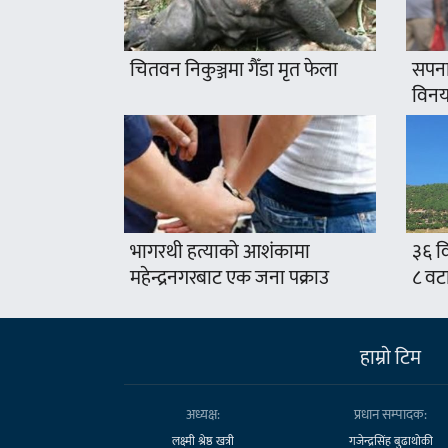
चितवन निकुञ्जमा गैँडा मृत फेला
सपना
विनयज
भागरथी हत्याको आशंकामा
३६ वि
महेन्द्रनगरबाट एक जना पक्राउ
८ वट
हाम्राे टिम
अध्यक्ष:
प्रधान सम्पादक:
लक्ष्मी श्रेष्ठ खत्री
गजेन्द्रसिंह बुढाथोकी