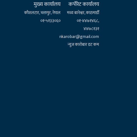
मुख्य कार्यालय
कर्पाेरेट कार्यालय
कौशलटार, भक्तपुर, नेपाल
मध्य बानेश्वर, काठमाडौँ
०१-५१३३०६०
०१-४४७१४६८,
४४७८१३१
nkarobar@gmail.com
न्युज कारोबार डट कम