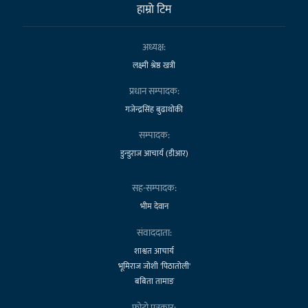
हाम्राे टिम
अध्यक्ष:
लक्ष्मी श्रेष्ठ खत्री
प्रधान सम्पादक:
गजेन्द्रसिंह बुढाथोकी
सम्पादक:
डुन्डुराज आचार्य (डीआर)
सह-सम्पादक:
भीम देवान
संवाददाता:
शाश्वत आचार्य
भूमिराज जोशी 'पिठातोली'
बबिता तामाङ
फोटो पत्रकार: