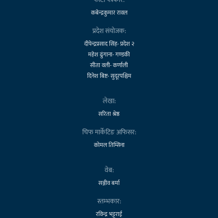
कबेन्द्रकुमार रावल
प्रदेश संयोजक:
दीपेन्द्रप्रसाद सिंह- प्रदेश २
महेश ढुंगाना- गण्डकी
सीता वली- कर्णाली
दिनेश बिष्ट- सुदूरपश्चिम
लेखा:
सरिता श्रेष्ठ
चिफ मार्केटिङ अफिसर:
कोमल तिम्सिना
वेब:
सञ्जीव बर्मा
स्तम्भकार:
रविन्द्र भट्टराई