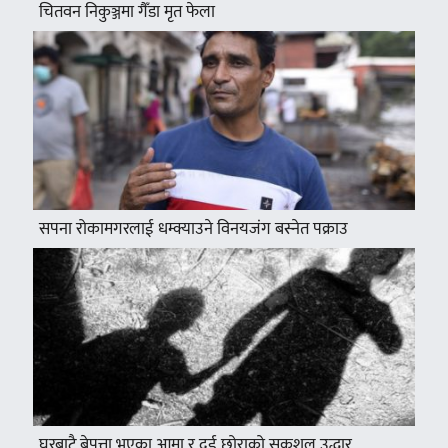
चितवन निकुञ्जमा गैँडा मृत फेला
सपना रोकामगरलाई धम्क्याउने विनयजंग बस्नेत पक्राउ
घरबाटै बेपत्ता भएका आमा र दुई छोराको सकुशल उद्धार