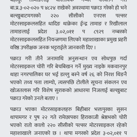
बा.प्र.३-०२-०२० प ४८२४ राखेको अवस्थामा पक्राउ गरेको हो भने
बल्खुबाटमगरको २२० सीसीको एनएस पल्सर
मोटरसाइकलसहित धादिङ थाक्रेका ईन्द्र तामाङ र रिखीलाल
तामाङलाई प्रदेश ३.०२,०११ प ८९२९ नम्बरको
मोटरसाइकलसहित नियन्त्रणमा लिएको महाशाखाका प्रमुख प्रहरी
वरिष्ठ उपरीक्षक जनक भट्टराईले जानकारी दिए ।
पक्राउ गरी तीनै जनामाथि अनुसन्धान एव सोधपुछ गर्दा
मोटरसाइकल चोरी गरि बेचबिखन गर्ने मुख्य नाइके मकवानपुर
थाहा नगरपालिका घर भई डल्लु बस्ने वर्ष २६ को निरश थिङनै
भएको तथ्य पत्ता लाग्यो, त्यसपछि टोलीले सूचना संकलन एव
खोजतलास गरि विशेष सुराकको आधारमा निजलाई बल्खुबाट
पक्राउ गरेको उनले बताए ।
पक्राउ भएका मोटरसाइकलहरु बिहीबार भक्तपुरका सुसन
थापामगर र पुष २२ गते रामेछापका हिराकाजी श्रेष्ठभको चोरी
भएको रातो कालो २२० सीसीको पल्सर मोटरसाइकल रहेको
महाशाखाले जनाएको छ । थापा मगरको प्रदेश ३-०२,०११ प