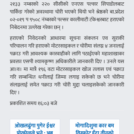
२१३३ नम्बरको २२० सीसीको एनएस पल्सर सिपाडोलबाट
पार्किङ गरेको अवस्थामा चोरी भएको थियो भने श्रेष्ठको बा.प्रदेश
०२-०१९ प ९५०८ नंम्बरको पल्सर कालीमाटी टंकेश्वरबाट हराएको
निबेदनमा उल्लेख गरेका छन् ।
हराएको निवेदनको आधारमा सूचना संकलन एव सुराकी
परिचालन गरि हराएको मोटरसाइकल र चोरीमा संलग्न ४ जनालाई
पक्राउ गरी आवश्यक कारवाहीको लागि पठाईएको महाशाखाका
प्रवक्ता एसपी श्यामकृष्ण अधिकारीले जानकारी दिए । उनले यस
आ।व। मा मात्रै १९६ वटा मोटरसाइकल खोज तलास एवं पक्राउ
गरि सम्बन्धित धनीलाई जिम्मा लगाइ सकेको छ भने चोरीमा
संलग्नलाई समेत पक्राउ गरी चोरी मुद्दा चलाइसकेको जानकारी
दिए ।
प्रकाशित समय १६:०३ बजे
पछिल्लाे
अघिल्लाे
ओखलढुंगा पुगेर ईश्वर
मोगादिशुमा कार बम
-
-
पोखरेलले भने : अब
विस्फोट हुँदा तीनको