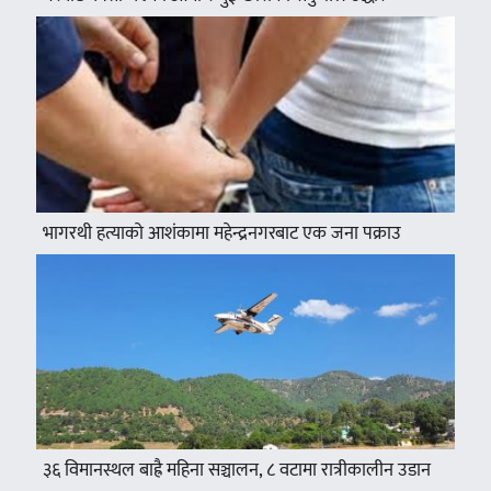
भागरथी हत्याको आशंकामा महेन्द्रनगरबाट एक जना पक्राउ
३६ विमानस्थल बाह्रै महिना सञ्चालन, ८ वटामा रात्रीकालीन उडान