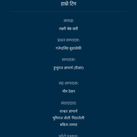
हाम्राे टिम
अध्यक्ष:
लक्ष्मी श्रेष्ठ खत्री
प्रधान सम्पादक:
गजेन्द्रसिंह बुढाथोकी
सम्पादक:
डुन्डुराज आचार्य (डीआर)
सह-सम्पादक:
भीम देवान
संवाददाता:
शाश्वत आचार्य
भूमिराज जोशी 'पिठातोली'
बबिता तामाङ
फोटो पत्रकार: