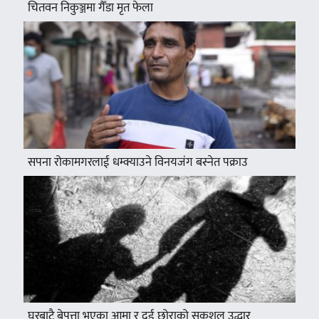
चितवन निकुञ्जमा गैँडा मृत फेला
सपना रोकामगरलाई धम्क्याउने विनयजंग बस्नेत पक्राउ
घरबाटै बेपत्ता भएका आमा र दुई छोराको सकुशल उद्धार