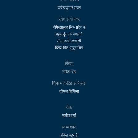
कबेन्द्रकुमार रावल
प्रदेश संयोजक:
दीपेन्द्रप्रसाद सिंह- प्रदेश २
महेश ढुंगाना- गण्डकी
सीता वली- कर्णाली
दिनेश बिष्ट- सुदूरपश्चिम
लेखा:
सरिता श्रेष्ठ
चिफ मार्केटिङ अफिसर:
कोमल तिम्सिना
वेब:
सञ्जीव बर्मा
स्तम्भकार:
रविन्द्र भट्टराई