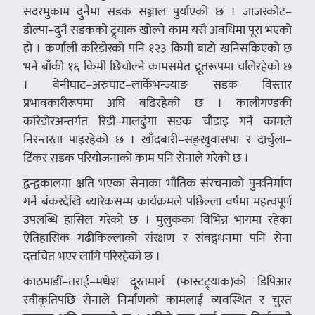
सदरमुकाम दुनैमा सडक सञ्जाल पुर्याएको छ । जाजरकोट–
डोल्पा–दुनै सडकको ट्र्याक खोल्ने काम यसै अवधिमा पूरा भएको
हो । कर्णाली करिडोरको पनि १२३ किमी बाटो खनिसकिएको छ
भने बाँकी १६ किमी छिचोल्ने कामसमेत द्रूतरूपमा चलिरहेको छ
। बेनीघाट–अरुघाट–लार्केभन्ज्याङ सडक विस्तार
प्रभावकारीरूपमा अघि बढिरहेको छ । कालीगण्डकी
करिडोरअन्तर्गत रिडी–मालढुंगा सडक चौडाइ गर्ने कामले
निरन्तरता पाइरहेको छ । खाँदबारी–सङ्खुवासभा र दार्चुला–
टिंकर सडक परियोजनाको काम पनि सेनाले गरेको छ ।
द्वन्द्वकालमा क्षति भएका सेनाका भौतिक संरचनाको पुनःनिर्माण
गर्ने बंकरदेखि ब्यारेकसम्म कार्यक्रमले पछिल्ला वर्षमा महत्वपूर्ण
उपलब्धि हासिल गरेको छ । मुलुकका विभिन्न भागमा रहेका
ऐतिहासिक गढीकिल्लाको संरक्षण र संवद्र्धनमा पनि सेना
दत्तचित भएर लागि परिरहेको छ ।
काठमाडौँ–तराई–मधेश दू्रतमार्ग (फास्टट्र्याक)को डिपिआर
स्वीकृतिपछि सेनाले निर्माणको कामलाई व्यवस्थित र चुस्त