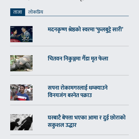
ताजा
लाेकप्रिय
मदनकृष्ण श्रेष्ठको स्वरमा ‘फुलबुट्टे सारी’
चितवन निकुञ्जमा गैँडा मृत फेला
सपना रोकामगरलाई धम्क्याउने
विनयजंग बस्नेत पक्राउ
घरबाटै बेपत्ता भएका आमा र दुई छोराको
सकुशल उद्धार