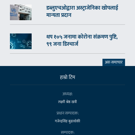
डब्लुएचओद्वारा अस्ट्राजेनिका खोपलाई
मान्यता प्रदान
थप १०५ जनामा कोरोना संक्रमण पुष्टि,
९९ जना डिस्चार्ज
अरु समाचार
हाम्राे टिम
अध्यक्ष:
लक्ष्मी श्रेष्ठ खत्री
प्रधान सम्पादक:
गजेन्द्रसिंह बुढाथोकी
सम्पादक: