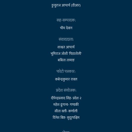
डुन्डुराज आचार्य (डीआर)
सह-सम्पादक:
भीम देवान
संवाददाता:
शाश्वत आचार्य
भूमिराज जोशी 'पिठातोली'
बबिता तामाङ
फोटो पत्रकार:
कबेन्द्रकुमार रावल
प्रदेश संयोजक:
दीपेन्द्रप्रसाद सिंह- प्रदेश २
महेश ढुंगाना- गण्डकी
सीता वली- कर्णाली
दिनेश बिष्ट- सुदूरपश्चिम