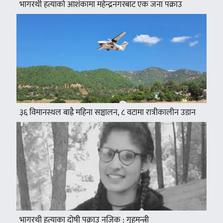
भागरथी हत्याको आशंकामा महेन्द्रनगरबाट एक जना पक्राउ
३६ विमानस्थल बाह्रै महिना सञ्चालन, ८ वटामा रात्रीकालीन उडान
भागरथी हत्याका दोषी पक्राउ नजिक : गृहमन्त्री