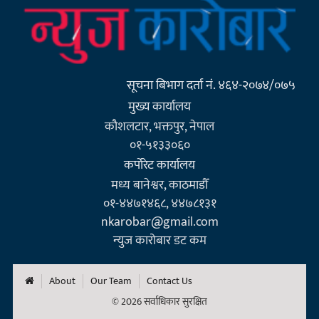
सूचना बिभाग दर्ता नं. ४६४-२०७४/०७५
मुख्य कार्यालय
कौशलटार, भक्तपुर, नेपाल
०१-५१३३०६०
कर्पाेरेट कार्यालय
मध्य बानेश्वर, काठमाडौँ
०१-४४७१४६८, ४४७८१३१
nkarobar@gmail.com
न्युज कारोबार डट कम
About
Our Team
Contact Us
© 2026 सर्वाधिकार सुरक्षित