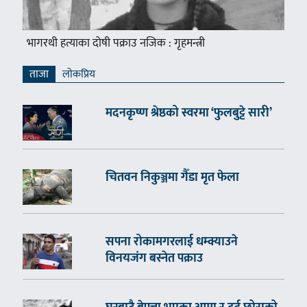
भागरथी हत्याका दोषी पक्राउ नजिक : गृहमन्त्री
ताजा
लाेकप्रिय
मदनकृष्ण श्रेष्ठको स्वरमा ‘फुलबुट्टे सारी’
चितवन निकुञ्जमा गैँडा मृत फेला
सपना रोकामगरलाई धम्क्याउने
विनयजंग बस्नेत पक्राउ