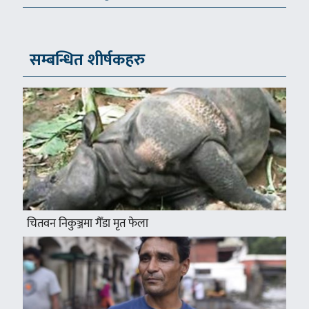
सम्बन्धित शीर्षकहरु
चितवन निकुञ्जमा गैँडा मृत फेला