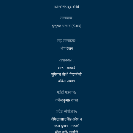
गजेन्द्रसिंह बुढाथोकी
सम्पादक:
डुन्डुराज आचार्य (डीआर)
सह-सम्पादक:
भीम देवान
संवाददाता:
शाश्वत आचार्य
भूमिराज जोशी 'पिठातोली'
बबिता तामाङ
फोटो पत्रकार:
कबेन्द्रकुमार रावल
प्रदेश संयोजक:
दीपेन्द्रप्रसाद सिंह- प्रदेश २
महेश ढुंगाना- गण्डकी
सीता वली- कर्णाली