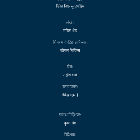
दिनेश बिष्ट- सुदूरपश्चिम
लेखा:
सरिता श्रेष्ठ
चिफ मार्केटिङ अफिसर:
कोमल तिम्सिना
वेब:
सञ्जीव बर्मा
स्तम्भकार:
रविन्द्र भट्टराई
प्रबन्ध निर्देशक:
कृष्ण श्रेष्ठ
निर्देशक: