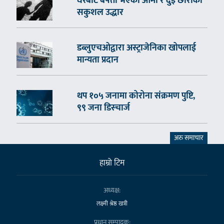
घरबाटै बेपत्ता भएका आमा र दुई छोराको
सकुशल उद्धार
डब्लुएचओद्वारा अस्ट्राजेनिका खोपलाई
मान्यता प्रदान
थप १०५ जनामा कोरोना संक्रमण पुष्टि,
९९ जना डिस्चार्ज
अरु समाचार
हाम्राे टिम
अध्यक्ष:
लक्ष्मी श्रेष्ठ खत्री
प्रधान सम्पादक: