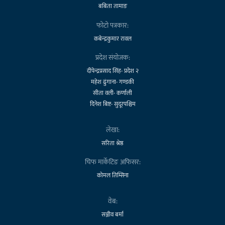
बबिता तामाङ
फोटो पत्रकार:
कबेन्द्रकुमार रावल
प्रदेश संयोजक:
दीपेन्द्रप्रसाद सिंह- प्रदेश २
महेश ढुंगाना- गण्डकी
सीता वली- कर्णाली
दिनेश बिष्ट- सुदूरपश्चिम
लेखा:
सरिता श्रेष्ठ
चिफ मार्केटिङ अफिसर:
कोमल तिम्सिना
वेब:
सञ्जीव बर्मा