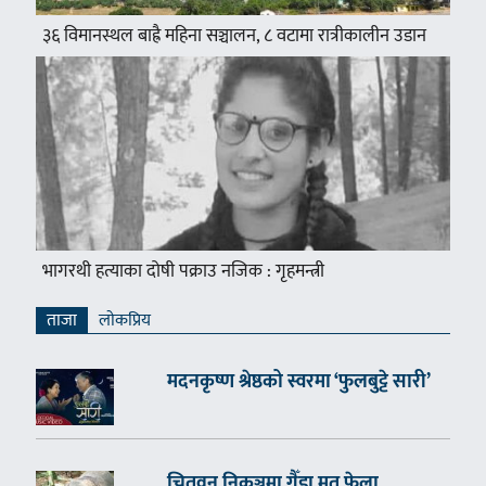
३६ विमानस्थल बाह्रै महिना सञ्चालन, ८ वटामा रात्रीकालीन उडान
भागरथी हत्याका दोषी पक्राउ नजिक : गृहमन्त्री
ताजा
लाेकप्रिय
मदनकृष्ण श्रेष्ठको स्वरमा ‘फुलबुट्टे सारी’
चितवन निकुञ्जमा गैँडा मृत फेला