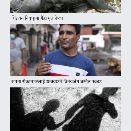
चितवन निकुञ्जमा गैँडा मृत फेला
सपना रोकामगरलाई धम्क्याउने विनयजंग बस्नेत पक्राउ