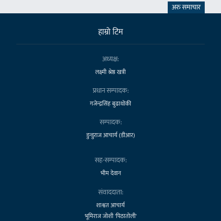
अरु समाचार
हाम्राे टिम
अध्यक्ष:
लक्ष्मी श्रेष्ठ खत्री
प्रधान सम्पादक:
गजेन्द्रसिंह बुढाथोकी
सम्पादक:
डुन्डुराज आचार्य (डीआर)
सह-सम्पादक:
भीम देवान
संवाददाता:
शाश्वत आचार्य
भूमिराज जोशी 'पिठातोली'