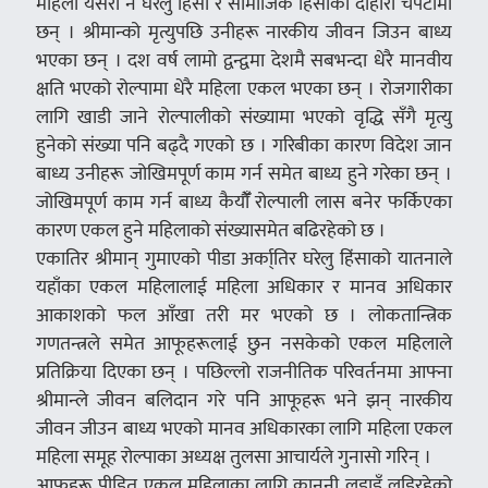
महिला यसरी नै घरेलु हिंसा र सामाजिक हिंसाको दोहोरो चपेटामा
छन् । श्रीमान्को मृत्युपछि उनीहरू नारकीय जीवन जिउन बाध्य
भएका छन् । दश वर्ष लामो द्वन्द्वमा देशमै सबभन्दा धेरै मानवीय
क्षति भएको रोल्पामा धेरै महिला एकल भएका छन् । रोजगारीका
लागि खाडी जाने रोल्पालीको संख्यामा भएको वृद्धि सँगै मृत्यु
हुनेको संख्या पनि बढ्दै गएको छ । गरिबीका कारण विदेश जान
बाध्य उनीहरू जोखिमपूर्ण काम गर्न समेत बाध्य हुने गरेका छन् ।
जोखिमपूर्ण काम गर्न बाध्य कैयौँँ रोल्पाली लास बनेर फर्किएका
कारण एकल हुने महिलाको संख्यासमेत बढिरहेको छ ।
एकातिर श्रीमान् गुमाएको पीडा अर्का्तिर घरेलु हिंसाको यातनाले
यहाँका एकल महिलालाई महिला अधिकार र मानव अधिकार
आकाशको फल आँखा तरी मर भएको छ । लोकतान्त्रिक
गणतन्त्रले समेत आफूहरूलाई छुन नसकेको एकल महिलाले
प्रतिक्रिया दिएका छन् । पछिल्लो राजनीतिक परिवर्तनमा आफ्ना
श्रीमान्ले जीवन बलिदान गरे पनि आफूहरू भने झन् नारकीय
जीवन जीउन बाध्य भएको मानव अधिकारका लागि महिला एकल
महिला समूह रोल्पाका अध्यक्ष तुलसा आचार्यले गुनासो गरिन् ।
आफूहरू पीडित एकल महिलाका लागि कानुनी लडाइँ लडिरहेको