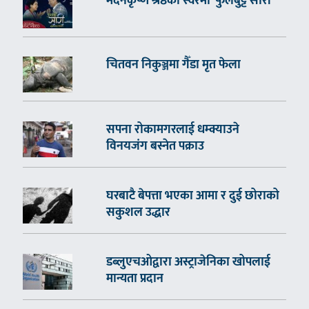
मदनकृष्ण श्रेष्ठको स्वरमा ‘फुलबुट्टे सारी’
चितवन निकुञ्जमा गैँडा मृत फेला
सपना रोकामगरलाई धम्क्याउने
विनयजंग बस्नेत पक्राउ
घरबाटै बेपत्ता भएका आमा र दुई छोराको
सकुशल उद्धार
डब्लुएचओद्वारा अस्ट्राजेनिका खोपलाई
मान्यता प्रदान