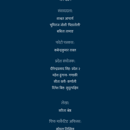
संवाददाता:
शाश्वत आचार्य
भूमिराज जोशी 'पिठातोली'
बबिता तामाङ
फोटो पत्रकार:
कबेन्द्रकुमार रावल
प्रदेश संयोजक:
दीपेन्द्रप्रसाद सिंह- प्रदेश २
महेश ढुंगाना- गण्डकी
सीता वली- कर्णाली
दिनेश बिष्ट- सुदूरपश्चिम
लेखा:
सरिता श्रेष्ठ
चिफ मार्केटिङ अफिसर:
कोमल तिम्सिना