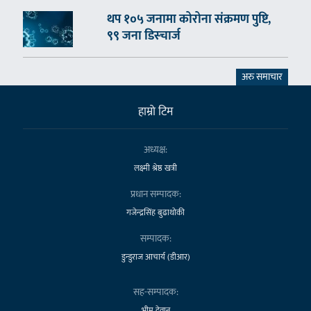
थप १०५ जनामा कोरोना संक्रमण पुष्टि,
९९ जना डिस्चार्ज
अरु समाचार
हाम्राे टिम
अध्यक्ष:
लक्ष्मी श्रेष्ठ खत्री
प्रधान सम्पादक:
गजेन्द्रसिंह बुढाथोकी
सम्पादक:
डुन्डुराज आचार्य (डीआर)
सह-सम्पादक:
भीम देवान