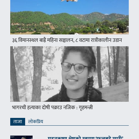
३६ विमानस्थल बाह्रै महिना सञ्चालन, ८ वटामा रात्रीकालीन उडान
भागरथी हत्याका दोषी पक्राउ नजिक : गृहमन्त्री
ताजा
लाेकप्रिय