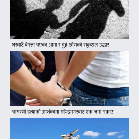
घरबाटै बेपत्ता भएका आमा र दुई छोराको सकुशल उद्धार
भागरथी हत्याको आशंकामा महेन्द्रनगरबाट एक जना पक्राउ