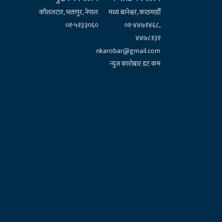
कौशलटार, भक्तपुर, नेपाल
मध्य बानेश्वर, काठमाडौँ
०१-५१३३०६०
०१-४४७१४६८,
४४७८१३१
nkarobar@gmail.com
न्युज कारोबार डट कम