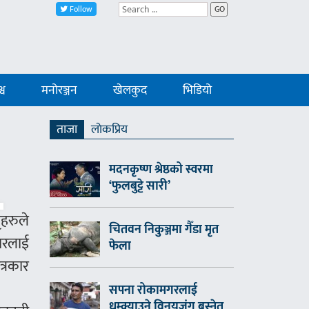
Follow
GO
्व
मनोरञ्जन
खेलकुद
भिडियो
ताजा
लाेकप्रिय
मदनकृष्ण श्रेष्ठको स्वरमा
‘फुलबुट्टे सारी’
हरुले
चितवन निकुञ्जमा गैँडा मृत
कारलाई
फेला
त्रकार
सपना रोकामगरलाई
धम्क्याउने विनयजंग बस्नेत