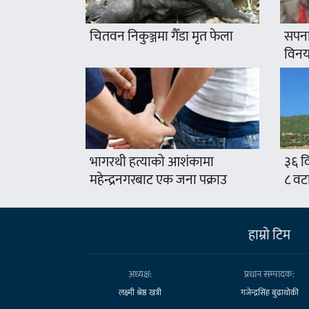
चितवन निकुञ्जमा गैँडा मृत फेला
सपना
विनयज
भागरथी हत्याको आशंकामा
३६ वि
महेन्द्रनगरबाट एक जना पक्राउ
८ वट
हाम्राे टिम
अध्यक्ष:
प्रधान सम्पादक:
लक्ष्मी श्रेष्ठ खत्री
गजेन्द्रसिंह बुढाथोकी