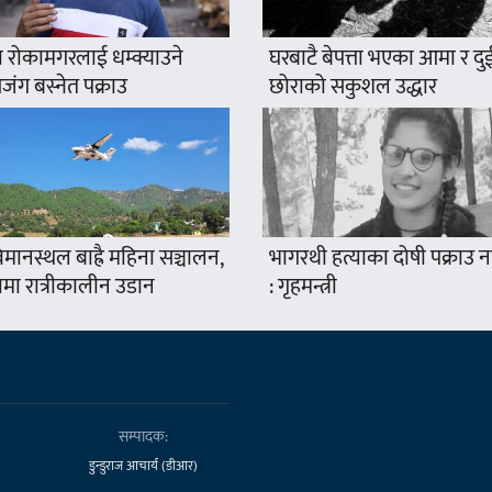
 रोकामगरलाई धम्क्याउने
घरबाटै बेपत्ता भएका आमा र दु
ंग बस्नेत पक्राउ
छोराको सकुशल उद्धार
मानस्थल बाह्रै महिना सञ्चालन,
भागरथी हत्याका दोषी पक्राउ
ामा रात्रीकालीन उडान
: गृहमन्त्री
सम्पादक:
डुन्डुराज आचार्य (डीआर)