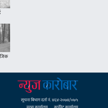
ई
 नजिक
सूचना बिभाग दर्ता नं. ४६४-२०७४/०७५
मुख्य कार्यालय
कर्पाेरेट कार्यालय