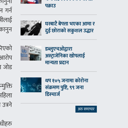
कानुनी
पक्राउ
न गर्न
ोषीलाई
घरबाटै बेपत्ता भएका आमा र
कानुन
दुई छोराको सकुशल उद्धार
रिएको
डब्लुएचओद्वारा
अस्ट्राजेनिका खोपलाई
 आरोप
मान्यता प्रदान
मा जोड
थप १०५ जनामा कोरोना
मुक्ति
संक्रमण पुष्टि, ९९ जना
डिस्चार्ज
महिला
उत्रने
अरु समाचार
धीहरु