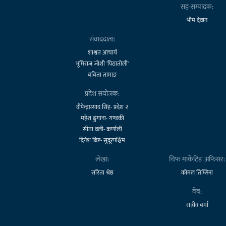
सह-सम्पादक:
भीम देवान
संवाददाता:
शाश्वत आचार्य
भूमिराज जोशी 'पिठातोली'
बबिता तामाङ
प्रदेश संयोजक:
दीपेन्द्रप्रसाद सिंह- प्रदेश २
महेश ढुंगाना- गण्डकी
सीता वली- कर्णाली
दिनेश बिष्ट- सुदूरपश्चिम
लेखा:
चिफ मार्केटिङ अफिसर:
सरिता श्रेष्ठ
कोमल तिम्सिना
वेब:
सञ्जीव बर्मा