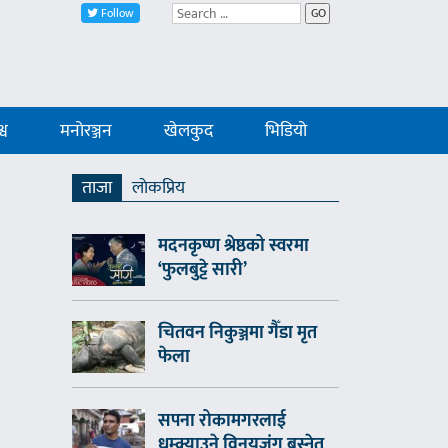
Follow
GO
्व
मनोरञ्जन
खेलकुद
भिडियो
ताजा
लाेकप्रिय
मदनकृष्ण श्रेष्ठको स्वरमा
‘फुलबुट्टे सारी’
चितवन निकुञ्जमा गैँडा मृत
फेला
सपना रोकामगरलाई
धम्क्याउने विनयजंग बस्नेत