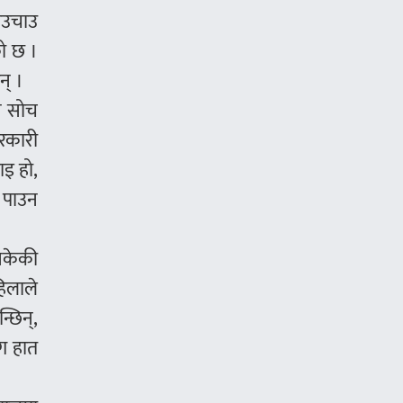
ाउचाउ
को छ ।
न् ।
ने सोच
सरकारी
ाइ हो,
े पाउन
सकेकी
हिलाले
्छिन्,
ँग हात