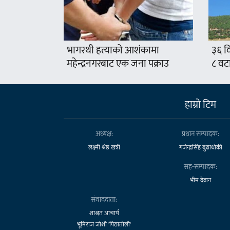
भागरथी हत्याको आशंकामा
३६ वि
महेन्द्रनगरबाट एक जना पक्राउ
८ वट
हाम्राे टिम
अध्यक्ष:
प्रधान सम्पादक:
लक्ष्मी श्रेष्ठ खत्री
गजेन्द्रसिंह बुढाथोकी
सह-सम्पादक:
भीम देवान
संवाददाता:
शाश्वत आचार्य
भूमिराज जोशी 'पिठातोली'