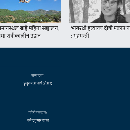
मानस्थल बाह्रै महिना सञ्चालन,
भागरथी हत्याका दोषी पक्राउ
ामा रात्रीकालीन उडान
: गृहमन्त्री
सम्पादक:
डुन्डुराज आचार्य (डीआर)
फोटो पत्रकार:
कबेन्द्रकुमार रावल