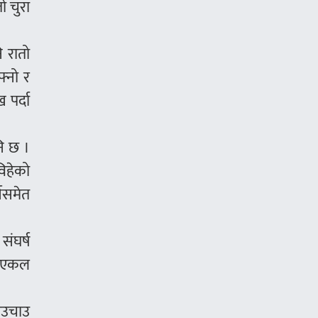
ो चुरा
ि रातो
फ्नो र
 पर्दा
नि छ ।
विहेको
नसमेत
ंघर्ष
ेर एकल
चाउचाउ