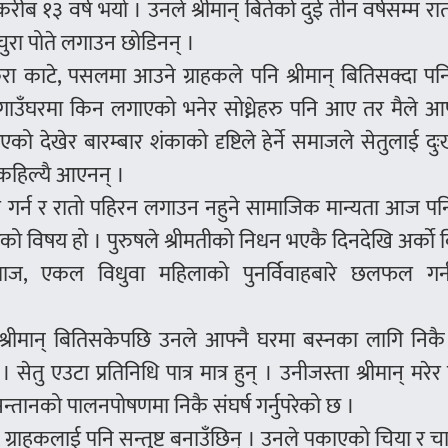
ो करीब १३ वर्ष भयो । उनले श्रीमान् बितेको दुई तीन वर्षसम्म रात
चुरा पोते लगाउन छोडिनन् ।
कुरा काटे, पसलमा आउने ग्राहकले पनि श्रीमान् बितिसक्दा पन
िन्, ‘गाउँघरमा किन लगाएको भनेर सोध्नेहरु पनि आए तर मैले आ
एको देखेर बारम्बार शंकाको दृष्टिले हेर्ने समाजले सेतुलाई दुःख
न कहिल्यै आएनन् ।
्गार गर्न र रातो पहिरन लगाउन नहुने सामाजिक मान्यता आज प
ो विषय हो । पुरुषले श्रीमतीको निधन भएकै दिनदेखि अर्काे 
 समाज, एकल विधुवा महिलाको पुनर्विवाहबारे छलफल गर्
्रीमान् बितिसकेपछि उनले आफ्नै घरमा बस्नका लागि निकै स
सेतु एउटा प्रतिनिधि पात्र मात्र हुन् । उनीजस्ता श्रीमान् मर
न्तानको पालनपोषणमा निकै संघर्ष गर्नुपरेको छ ।
 ग्राहकलाई पनि सन्तुष्ट बनाउँछिन् । उनले पकाएको चिया र 