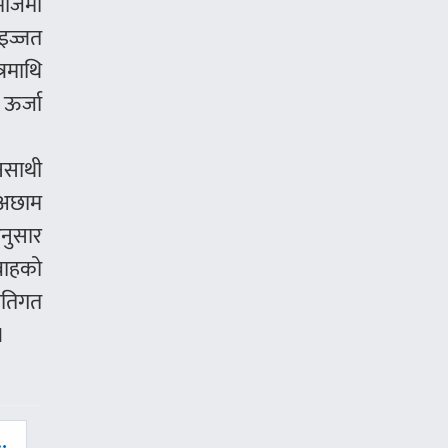
समाजमा
 इज्जत
्रमाथि
 ऊर्जा
वनसाथी
। अछाम
नुसार
वाहको
नीतिगत
।
…