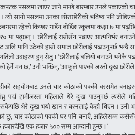
कपटक पसलमा खाएर जाने मान्छे बारम्बार उनले पकाएको च
छन् । त्यो सानो पसलमा उनका छोराछोरीको भविष्य पनि जोडिए
रमा रहेको किण्डर गार्डेन बोर्डिङ स्कूलमा कक्षा ७ मा पढ्छि
ा १० मा पढ्छन् । छोरीलाई राम्रोसँग पढाएर आत्मनिर्भर बनाउ
चबाट अलि माथि उठेको हाम्रो समाज छोरीलाई पढाउनुपर्छ भन्दै 
तिलो उदाहरण हुन् सेतु । ‘छोरीलाई बलियो बनाउने भनेकै पढ
एको हेर्ने मन छ,’ उनी भन्छिन्, ‘आफूले पाएको जस्तो दुःख छोरील
िदीको सहयोगबाट उनले चार कोठाको पक्की घरसमेत बनाइ
्नु पर्दा हामीजस्ता महिलाले धेरै दुःख पाउनुपर्छ त्यसैले म
ितिसकेपछि धेरै दुःख भयो खान र बस्नलाई केही थिएन । उनी भन
को छु, चार कोठाको पक्की घर पनि बनाएँ, अहिलेसम्म कसैस
एक हजारदेखि एक हजार ५०० सम्म आम्दानी हुन्छ ।’