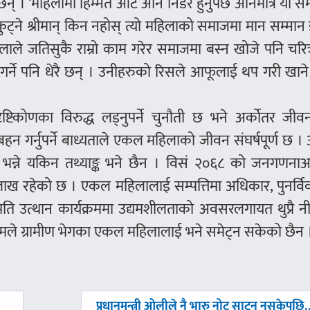
् । ‘महिलामा हिम्मत आँट अनि निडर हुनुपर्छ अनिमात्र यो 
कुट्ने श्रीमान् किन नहोस् त्यो महिलाको समाजमा मान सम्मान
महिलाले जतिसुकै राम्रो काम गरेर समाजमा बस्न खोजे पनि चरित
 गर्ने पनि धेरै छन् । उनीहरुको रिसले आफूलाई थप गरी खाने
ष्टिकोणका विरुद्ध लड्नुपर्ने चुनौती छ भने अर्काेतर जी
ी बहन गर्नुपर्ने बाध्यताले एकल महिलाको जीवन संघर्षपूर्ण छ 
न्ने यकिन तथ्याङ्क भने छैन । विसं २०६८ को जनगणनाअ
ख रहेको छ । एकल महिलालाई सम्पत्तिमा अधिकार, पुनर्वि
पति उत्थान कार्यक्रममा उद्यमशीलताको अवसरलगायत थुप्रै 
ियमले ग्रामीण भेगका एकल महिलालाई भने समेट्न सकेको छैन 
अघिल्लाे
प्रधानमन्त्री ओलीले नै भारु नोट साट्न नसकेपछि