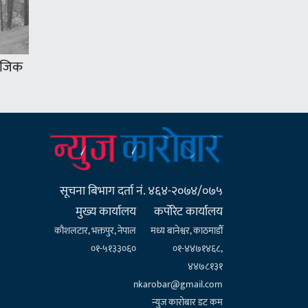
 नजिक
सूचना बिभाग दर्ता नं. ४६४-२०७४/०७५
मुख्य कार्यालय
कर्पाेरेट कार्यालय
कौशलटार, भक्तपुर, नेपाल
मध्य बानेश्वर, काठमाडौँ
०१-५१३३०६०
०१-४४७१४६८,
४४७८१३१
nkarobar@gmail.com
न्युज कारोबार डट कम