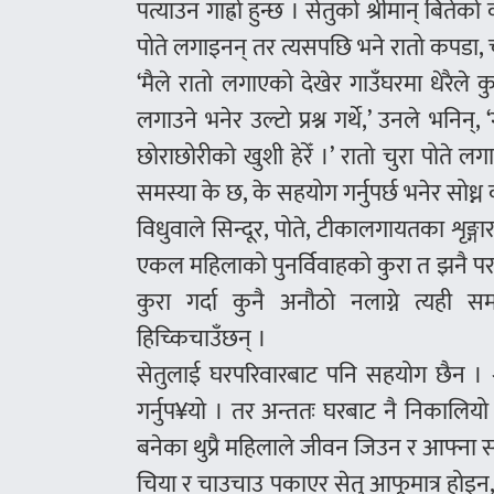
पत्याउन गाह्रो हुन्छ । सेतुको श्रीमान् बितेक
पोते लगाइनन् तर त्यसपछि भने रातो कपडा, 
‘मैले रातो लगाएको देखेर गाउँघरमा धेरैले 
लगाउने भनेर उल्टो प्रश्न गर्थे,’ उनले भन
छोराछोरीको खुशी हेरेँ ।’ रातो चुरा पोते लगा
समस्या के छ, के सहयोग गर्नुपर्छ भनेर सोध्
विधुवाले सिन्दूर, पोते, टीकालगायतका शृङ
एकल महिलाको पुनर्विवाहको कुरा त झनै परक
कुरा गर्दा कुनै अनौठो नलाग्ने त्यही
हिच्किचाउँछन् ।
सेतुलाई घरपरिवारबाट पनि सहयोग छैन । श
गर्नुप¥यो । तर अन्ततः घरबाट नै निकालियो । 
बनेका थुप्रै महिलाले जीवन जिउन र आफ्ना स
चिया र चाउचाउ पकाएर सेतु आफूमात्र होइन,