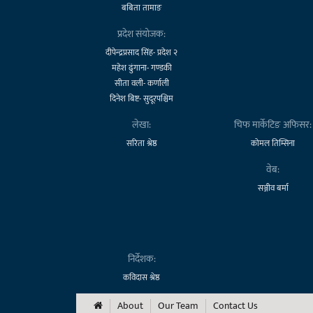
बबिता तामाङ
प्रदेश संयोजक:
दीपेन्द्रप्रसाद सिंह- प्रदेश २
महेश ढुंगाना- गण्डकी
सीता वली- कर्णाली
दिनेश बिष्ट- सुदूरपश्चिम
लेखा:
चिफ मार्केटिङ अफिसर:
सरिता श्रेष्ठ
कोमल तिम्सिना
वेब:
सञ्जीव बर्मा
निर्देशक:
कविदास श्रेष्ठ
About
Our Team
Contact Us