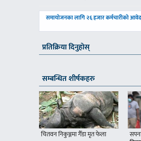
पछिल्लाे
समायोजनका लागि २६ हजार कर्मचारीको आवे
-
प्रतिक्रिया दिनुहोस्
सम्बन्धित शीर्षकहरु
चितवन निकुञ्जमा गैँडा मृत फेला
सपना