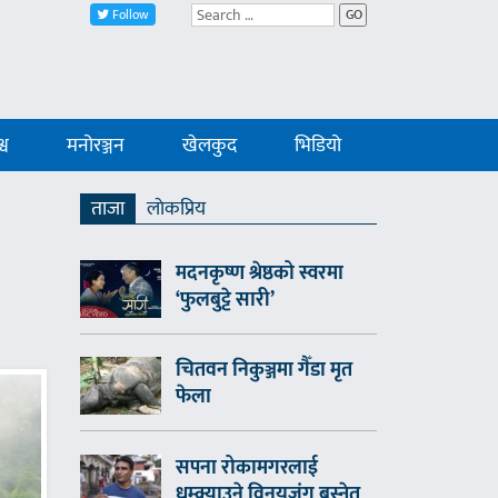
Follow
GO
्व
मनोरञ्जन
खेलकुद
भिडियो
ताजा
लाेकप्रिय
मदनकृष्ण श्रेष्ठको स्वरमा
‘फुलबुट्टे सारी’
चितवन निकुञ्जमा गैँडा मृत
फेला
सपना रोकामगरलाई
धम्क्याउने विनयजंग बस्नेत