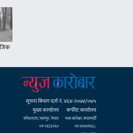
 नजिक
सूचना बिभाग दर्ता नं. ४६४-२०७४/०७५
मुख्य कार्यालय
कर्पाेरेट कार्यालय
कौशलटार, भक्तपुर, नेपाल
मध्य बानेश्वर, काठमाडौँ
०१-५१३३०६०
०१-४४७१४६८,