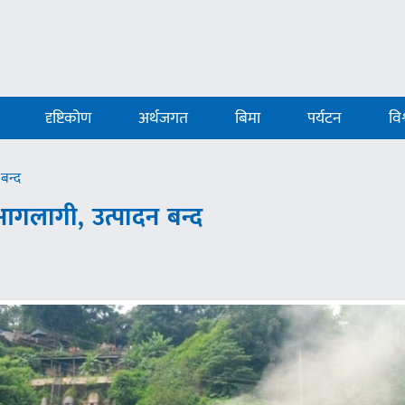
दृष्टिकोण
अर्थजगत
बिमा
पर्यटन
विश
बन्द
 आगलागी, उत्पादन बन्द