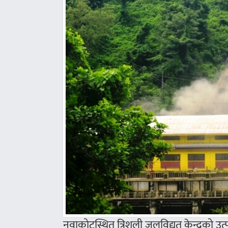
नुवाकोटस्थित त्रिशूली जलविद्युत् केन्द्रक