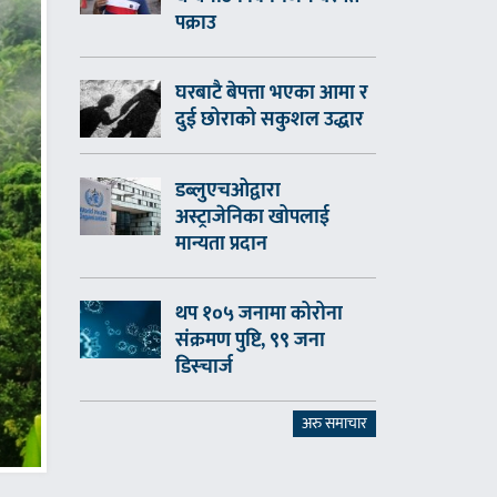
पक्राउ
घरबाटै बेपत्ता भएका आमा र
दुई छोराको सकुशल उद्धार
डब्लुएचओद्वारा
अस्ट्राजेनिका खोपलाई
मान्यता प्रदान
थप १०५ जनामा कोरोना
संक्रमण पुष्टि, ९९ जना
डिस्चार्ज
अरु समाचार