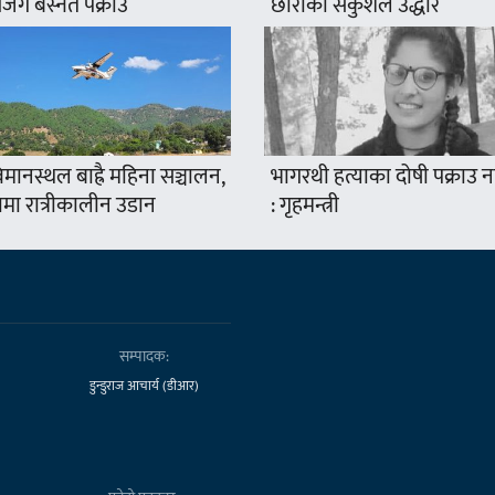
ंग बस्नेत पक्राउ
छोराको सकुशल उद्धार
मानस्थल बाह्रै महिना सञ्चालन,
भागरथी हत्याका दोषी पक्राउ
ामा रात्रीकालीन उडान
: गृहमन्त्री
सम्पादक:
डुन्डुराज आचार्य (डीआर)