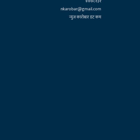
४४७८१३१
nkarobar@gmail.com
न्युज कारोबार डट कम