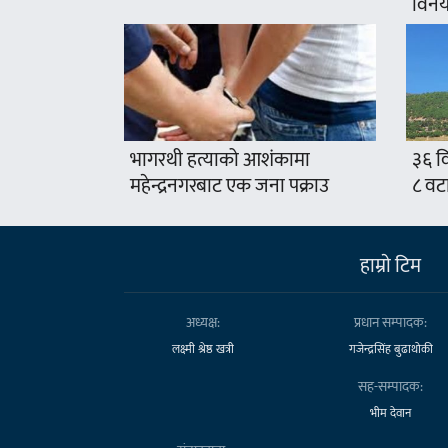
विनयज
भागरथी हत्याको आशंकामा
३६ वि
महेन्द्रनगरबाट एक जना पक्राउ
८ वट
हाम्राे टिम
अध्यक्ष:
प्रधान सम्पादक:
लक्ष्मी श्रेष्ठ खत्री
गजेन्द्रसिंह बुढाथोकी
सह-सम्पादक:
भीम देवान