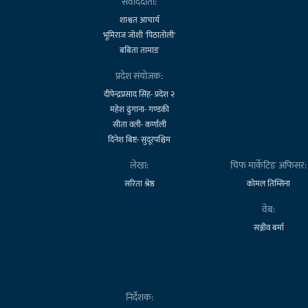
संवाददाता:
शाश्वत आचार्य
भूमिराज जोशी 'पिठातोली'
बबिता तामाङ
प्रदेश संयोजक:
दीपेन्द्रप्रसाद सिंह- प्रदेश २
महेश ढुंगाना- गण्डकी
सीता वली- कर्णाली
दिनेश बिष्ट- सुदूरपश्चिम
लेखा:
चिफ मार्केटिङ अफिसर:
सरिता श्रेष्ठ
कोमल तिम्सिना
वेब:
सञ्जीव बर्मा
निर्देशक: