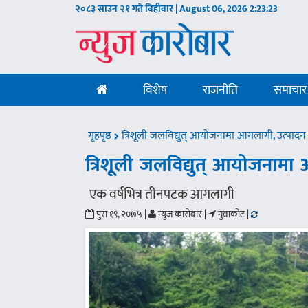
२०८३ साउन २१ गते बिहीवार | August 06, 2026
2:23:24
विशेष
राजनीति
समाचार
गृहपृष्ठ
त्रिशूली जलविद्युत् आयोजनामा आगलागी, उत्पादन 
त्रिशूली जलविद्युत् आयोजनामा
एक वर्षभित्र तीनपटक आगलागी
पुस १९, २०७५ |
न्युज काराेबार |
नुवाकोट |