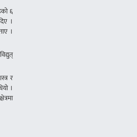
हेको ६
 दिए ।
बताए ।
द्युत्
्त्र र
ियो ।
ेत्रमा