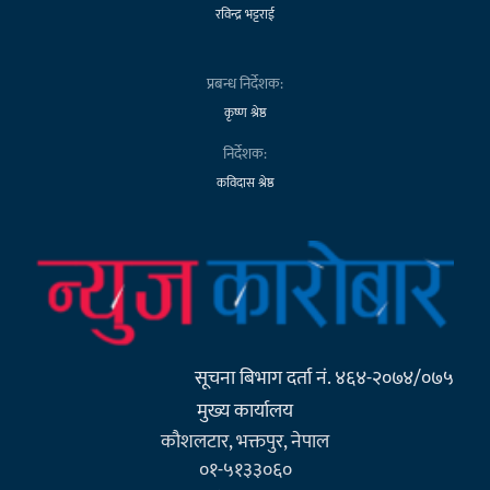
रविन्द्र भट्टराई
प्रबन्ध निर्देशक:
कृष्ण श्रेष्ठ
निर्देशक:
कविदास श्रेष्ठ
सूचना बिभाग दर्ता नं. ४६४-२०७४/०७५
मुख्य कार्यालय
कौशलटार, भक्तपुर, नेपाल
०१-५१३३०६०