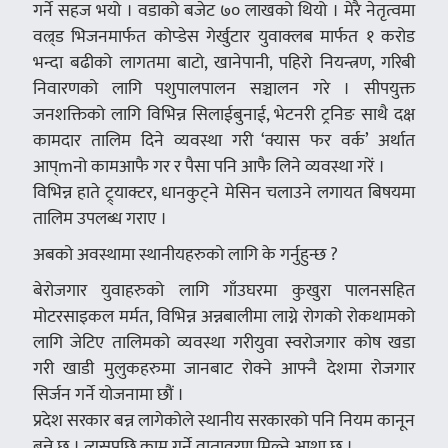
गर्ने सहज भयो । वडाको बजेट ७० लाखको थियो । मेरै नेतृत्वमा
वल्र्ड भिजनमार्फत कोप्डेस गेर्खुटार युवाक्लब मार्फत १ करोड
भन्दा बढीको लागतमा बाटो, खानेपानी, पहिरो नियन्त्रण, गरिबी
निवारणको लागि पशुपालपालन सञ्चालन गरे । सीपयुक्त
जनशक्तिको लागि विभिन्न सिलाईबुनाई, भेटनरी ट्रनिङ साथै दक्ष
कामदार तालिम दिने व्यवस्था गरी ‘क्यास फर वर्क’ अर्थात
आप्mनो कामआफै गर र पैसा पनि आफै लिने व्यवस्था गरें ।
विभिन्न हाते ट्र्याक्टर, धानकुट्ने मेसिन चलाउने लगायत बिषयमा
तालिम उपलब्ध गराए ।
अबको अवस्थामा स्थानीयहरुको लागि के गर्नुहुन्छ ?
बेरोजगार युवाहरुको लागि गाँउघरमा कुखुरा पालनसहित
मोटरसाइकल मर्मत, विभिन्न अन्नबालीमा लाग्ने रोगको रोकथामको
लागि जेटिए तालिमको व्यवस्था गरीयुवा स्वरोजगार कोष खडा
गरी खाडी मुलुकहरुमा जानबाट रोक्ने आफ्नै देशमा रोजगार
सिर्जन गर्ने योजनामा छौं ।
प्रदेश सरकार बन्न लागेकोले स्थानीय सरकारको पनि नियम कानून
बन्ने छ । त्यसपछि काम गर्ने वातावरण मिल्ने आशा छ ।