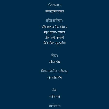
फोटो पत्रकार:
कबेन्द्रकुमार रावल
प्रदेश संयोजक:
दीपेन्द्रप्रसाद सिंह- प्रदेश २
महेश ढुंगाना- गण्डकी
सीता वली- कर्णाली
दिनेश बिष्ट- सुदूरपश्चिम
लेखा:
सरिता श्रेष्ठ
चिफ मार्केटिङ अफिसर:
कोमल तिम्सिना
वेब:
सञ्जीव बर्मा
स्तम्भकार: