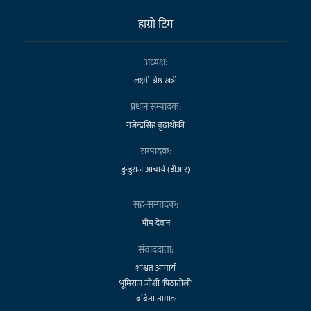
हाम्राे टिम
अध्यक्ष:
लक्ष्मी श्रेष्ठ खत्री
प्रधान सम्पादक:
गजेन्द्रसिंह बुढाथोकी
सम्पादक:
डुन्डुराज आचार्य (डीआर)
सह-सम्पादक:
भीम देवान
संवाददाता:
शाश्वत आचार्य
भूमिराज जोशी 'पिठातोली'
बबिता तामाङ