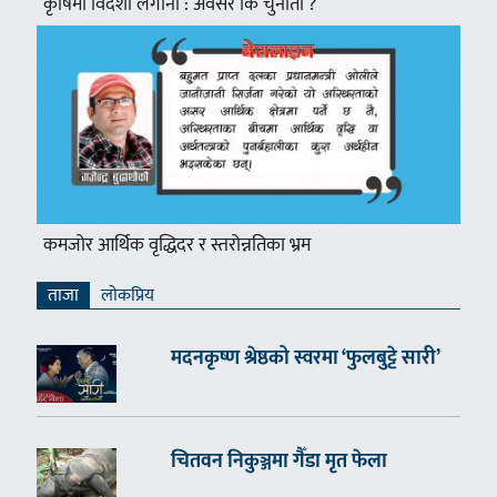
कृषिमा विदेशी लगानी : अवसर कि चुनौती ?
कमजोर आर्थिक वृद्धिदर र स्तरोन्नतिका भ्रम
ताजा
लाेकप्रिय
मदनकृष्ण श्रेष्ठको स्वरमा ‘फुलबुट्टे सारी’
चितवन निकुञ्जमा गैँडा मृत फेला