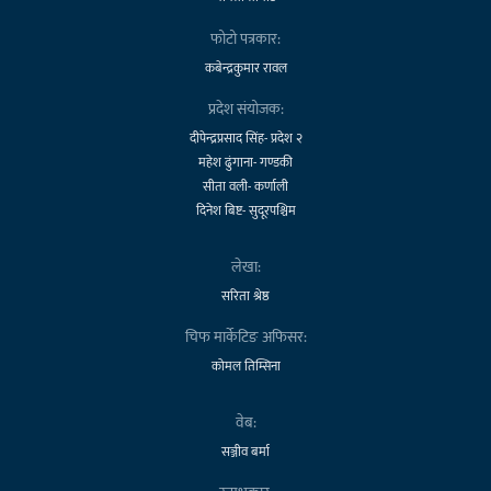
फोटो पत्रकार:
कबेन्द्रकुमार रावल
प्रदेश संयोजक:
दीपेन्द्रप्रसाद सिंह- प्रदेश २
महेश ढुंगाना- गण्डकी
सीता वली- कर्णाली
दिनेश बिष्ट- सुदूरपश्चिम
लेखा:
सरिता श्रेष्ठ
चिफ मार्केटिङ अफिसर:
कोमल तिम्सिना
वेब:
सञ्जीव बर्मा