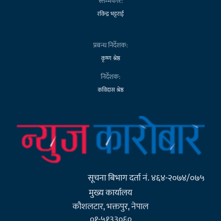
स्तम्भकार:
रविन्द्र भट्टराई
प्रबन्ध निर्देशक:
कृष्ण श्रेष्ठ
निर्देशक:
कविदास श्रेष्ठ
सूचना बिभाग दर्ता नं. ४६४-२०७४/०७५
मुख्य कार्यालय
कौशलटार, भक्तपुर, नेपाल
०१-५१३३०६०