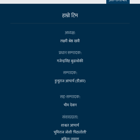
हाम्राे टिम
अध्यक्ष:
लक्ष्मी श्रेष्ठ खत्री
प्रधान सम्पादक:
गजेन्द्रसिंह बुढाथोकी
सम्पादक:
डुन्डुराज आचार्य (डीआर)
सह-सम्पादक:
भीम देवान
संवाददाता:
शाश्वत आचार्य
भूमिराज जोशी 'पिठातोली'
बबिता तामाङ