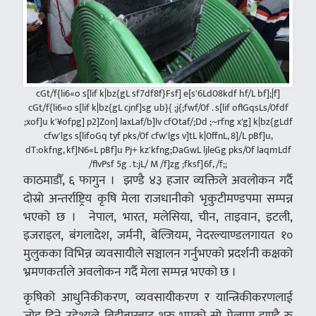
cGt/f{li6«o s[lif k|bz{gL sf7df8f}Fsf] e[s'6Ld08kdf hf/L bf];|f]
cGt/f{li6«o s[lif k|bz{gL cjnf]sg ub}{ ;j{;fwf/0f . s[lif oflGqsLs/0fdf
;xof]u k'¥ofpg] p2]Zon] laxLaf/b]lv cfOtaf/;Dd ;~rfng x'g] k|bz{gLdf
cfw'lgs s[lifoGq tyf pks/0f cfw'lgs v]tL k|0ffnL, 8]/L pBf]u,
dT:okfng, kf]N6«L pBf]u Pj+ kz'kfng;DaGwL ljleGg pks/0f laqmLdf
/flvPsf 5g . t:jL/ M /f]zg ;fksf]6f, /f;;
काठमाडौँ, ६ फागुन । झण्डै ४३ हजार व्यक्तिले अवलोकन गर्दै
दोस्रो अन्तर्राष्ट्रिय कृषि मेला राजधानीको भृकुटीमण्डपमा सम्पन्न
भएको छ । नेपाल, भारत, मलेसिया, चीन, ताइवान, इटली,
इजराइल, बंगलादेश, जर्मनी, बेल्जियम, नेदरल्याण्डलगायत १०
मुलुकका विभिन्न व्यवसायीले सञ्चालन गर्नुभएको प्रदर्शनी कक्षको
भ्रमणकर्ताले अवलोकन गर्दै मेला सम्पन्न भएको छ ।
कृषिको आधुनिकीकरण, व्यवसायीकरण र यान्त्रिकीकरणलाई
जोड दिने उद्देश्यले बिहीबारबाट शुरु भएको सो मेलामा झण्डै रु