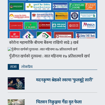
कोरोना महामारीकै बीचमा बैंकमा राखियो साढे ३ खर्ब
पुँजीगत खर्चको दुरवस्था : सात महिनामा १७ प्रतिशतमात्रै खर्च
ताजा
लाेकप्रिय
मदनकृष्ण श्रेष्ठको स्वरमा ‘फुलबुट्टे सारी’
चितवन निकुञ्जमा गैँडा मृत फेला