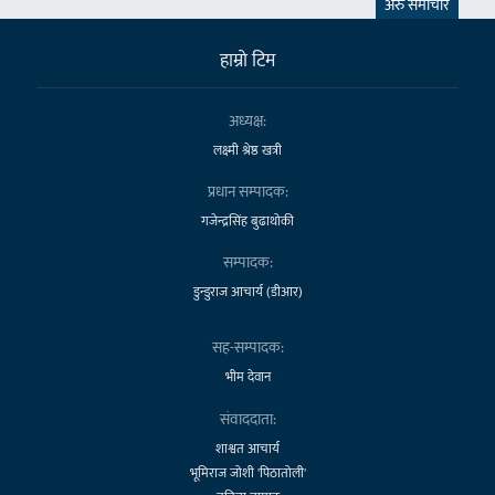
अरु समाचार
हाम्राे टिम
अध्यक्ष:
लक्ष्मी श्रेष्ठ खत्री
प्रधान सम्पादक:
गजेन्द्रसिंह बुढाथोकी
सम्पादक:
डुन्डुराज आचार्य (डीआर)
सह-सम्पादक:
भीम देवान
संवाददाता:
शाश्वत आचार्य
भूमिराज जोशी 'पिठातोली'