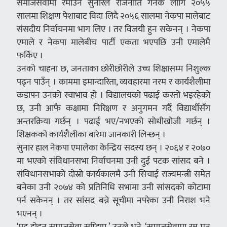
समाजसेवामा रमाउने सुनारले राजनीति गर्नकै लागि २०५५
सालमा शिक्षण पेशाबाट विदा लिदै २०५६ सालमा नेकपा मालेबाट
संसदीय निर्वाचनमा भाग लिए । तर विजयी हुन सकेनन् । नेकपा
एमाले र नेकपा मालेबीच पार्टी एकता भएपछि उनी एमालेमै
फर्किए ।
उनको चाहना छ, जनताका छोरीछोरीले उच्च शिक्षासम्म निशुल्क
पढ्न पाउँन् । काममा इमान्दारिता, व्यवहारमा नरम र कार्यशैलीमा
कडापन उनको स्वाभाव हो । विद्यालयको पढाई कस्तो भइरहेको
छ, उनी आफै कक्षामा निरिक्षण र अनुगमन गर्दै विद्यार्थीसँग
अन्तरक्रिया गर्छन् । पढाई भए/नभएको सोधीखोजी गर्छन् ।
शिक्षकको कार्यशैलीका बारेमा जानकारी लिन्छन् ।
सुनार हाल नेकपा एमालेका केन्द्रिय सदस्य छन् । २०६४ र २०७०
मा भएको संविधानसभा निर्वाचनमा उनी दुई पटक सांसद बने ।
संविधानसभाको दोस्रो कार्यकालमै उनी सिचाई राज्यमन्त्री समेत
बनेका उनी २०७४ को प्रतिनिधि सभामा उनी सांसदको कोटामा
पर्न सकेनन् । तर सांसद बन्ने सूचीमा नपरेका उनी निराश भने
भएनन् ।
‘पद होइन समाजसेवा सम्झिए,’ उनले भने, ‘समाजसेवामा रम्न मन