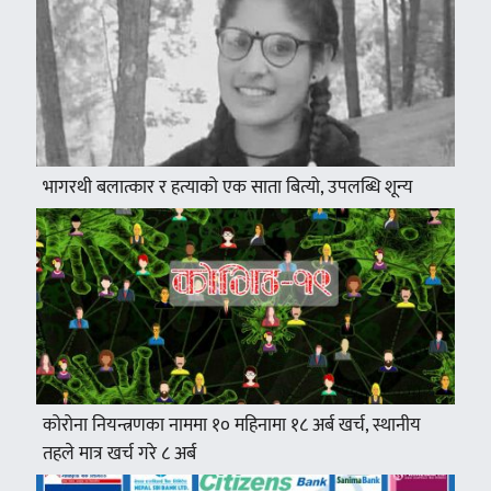
भागरथी बलात्कार र हत्याको एक साता बित्यो, उपलब्धि शून्य
कोरोना नियन्त्रणका नाममा १० महिनामा १८ अर्ब खर्च, स्थानीय
तहले मात्र खर्च गरे ८ अर्ब