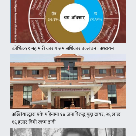
कोभिड-१९ महामारी कारण श्रम अधिकार उल्लंघन : अध्ययन
अख्तियारद्वारा एकै महिनामा १४ जनाविरुद्ध मुद्दा दायर, २६ लाख
१६ हजार बिगो रकम दाबी