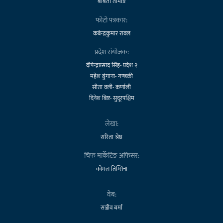
बबिता तामाङ
फोटो पत्रकार:
कबेन्द्रकुमार रावल
प्रदेश संयोजक:
दीपेन्द्रप्रसाद सिंह- प्रदेश २
महेश ढुंगाना- गण्डकी
सीता वली- कर्णाली
दिनेश बिष्ट- सुदूरपश्चिम
लेखा:
सरिता श्रेष्ठ
चिफ मार्केटिङ अफिसर:
कोमल तिम्सिना
वेब:
सञ्जीव बर्मा