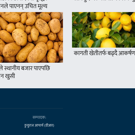
नले पाएनन् उचित मूल्य
कागती खेतीतर्फ बढ्दै आकर्ष
े स्थानीय बजार पाएपछि
न खुसी
सम्पादक:
डुन्डुराज आचार्य (डीआर)