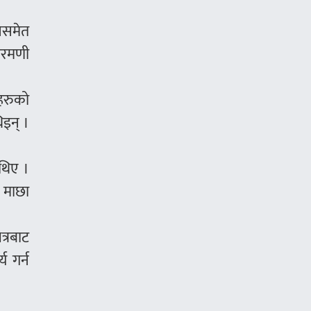
शनसमेत
ेशरमणी
हरुको
िइन् ।
 थिए ।
न माछा
्रबाट
य गर्न