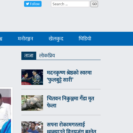
Follow
GO
्व
मनोरञ्जन
खेलकुद
भिडियो
ताजा
लाेकप्रिय
मदनकृष्ण श्रेष्ठको स्वरमा
‘फुलबुट्टे सारी’
चितवन निकुञ्जमा गैँडा मृत
फेला
सपना रोकामगरलाई
धम्क्याउने विनयजंग बस्नेत