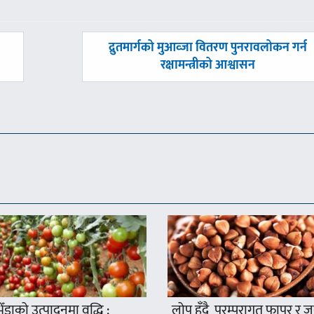
अघिल्लाे
द्रुतमार्गको मुआव्जा वितरण पुनरावलोकन गर्न
-
रक्षामन्त्रीको आश्वासन
ँडाको उत्पादनमा वृद्धि :
लोप हुँदै परम्परागत फापर र ज