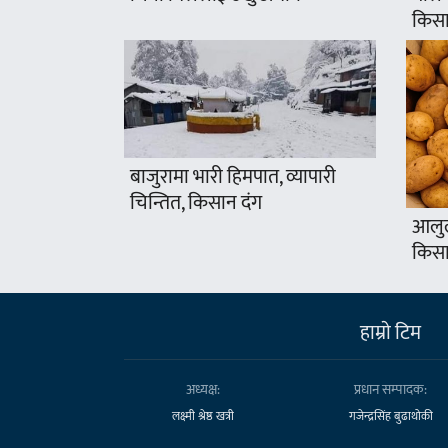
किसा
बाजुरामा भारी हिमपात, व्यापारी
चिन्तित, किसान दंग
आलुल
किसा
हाम्राे टिम
अध्यक्ष:
प्रधान सम्पादक:
लक्ष्मी श्रेष्ठ खत्री
गजेन्द्रसिंह बुढाथोकी