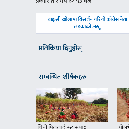
प्रकाशित समय १२:५३ बजे
पछिल्लाे
धाङ्सी खोलामा विसर्जन गरियो काँग्रेस नेता
-
खड्काको अस्तु
प्रतिक्रिया दिनुहोस्
सम्बन्धित शीर्षकहरु
चिनी मिललाई उखु अभाव
गोलभे