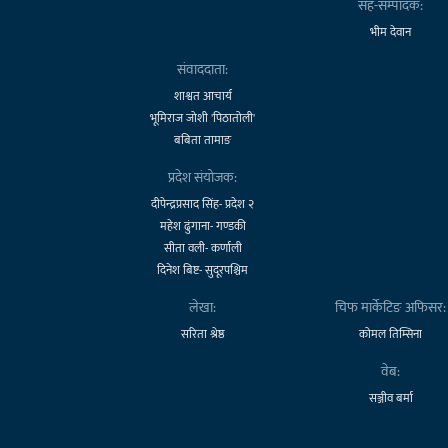
सह-सम्पादक:
भीम देवान
संवाददाता:
शाश्वत आचार्य
भूमिराज जोशी 'पिठातोली'
बबिता तामाङ
प्रदेश संयोजक:
दीपेन्द्रप्रसाद सिंह- प्रदेश २
महेश ढुंगाना- गण्डकी
सीता वली- कर्णाली
दिनेश बिष्ट- सुदूरपश्चिम
लेखा:
चिफ मार्केटिङ अफिसर:
सरिता श्रेष्ठ
कोमल तिम्सिना
वेब:
सञ्जीव बर्मा