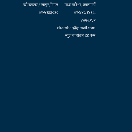
कौशलटार, भक्तपुर, नेपाल
मध्य बानेश्वर, काठमाडौँ
०१-५१३३०६०
०१-४४७१४६८,
४४७८१३१
nkarobar@gmail.com
न्युज कारोबार डट कम