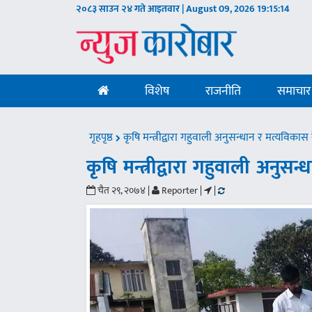
२०८३ साउन २४ गते आइतवार | August 09, 2026
19:15:15
विशेष
राजनीति
समाचार
गृहपृष्ठ
कृषि मन्त्रीद्वारा गहुवाली अनुसन्धान र मत्यविकास के
कृषि मन्त्रीद्वारा गहुवाली अनुसन्
चैत २९, २०७४ |
Reporter |
|