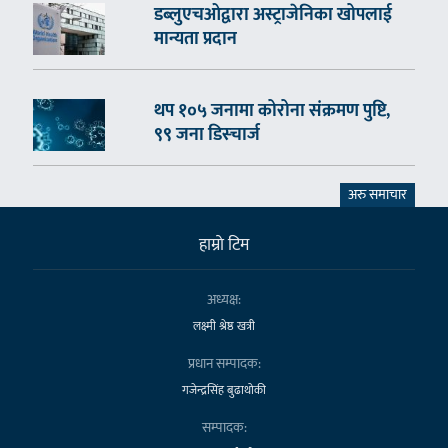
डब्लुएचओद्वारा अस्ट्राजेनिका खोपलाई
मान्यता प्रदान
थप १०५ जनामा कोरोना संक्रमण पुष्टि,
९९ जना डिस्चार्ज
अरु समाचार
हाम्राे टिम
अध्यक्ष:
लक्ष्मी श्रेष्ठ खत्री
प्रधान सम्पादक:
गजेन्द्रसिंह बुढाथोकी
सम्पादक: