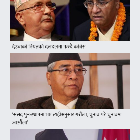
देउवाको नियतको दलदलमा फस्दै कांग्रेस
‘संसद पुन:स्थापना भए त्यहीअनुसार गरौँला, चुनाव गरे चुनावमा
जाऔँला’