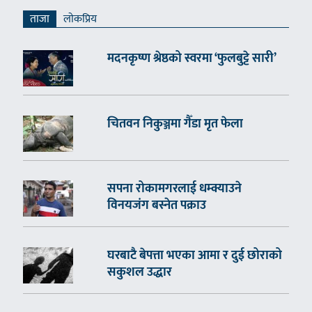
ताजा
लाेकप्रिय
मदनकृष्ण श्रेष्ठको स्वरमा ‘फुलबुट्टे सारी’
चितवन निकुञ्जमा गैँडा मृत फेला
सपना रोकामगरलाई धम्क्याउने
विनयजंग बस्नेत पक्राउ
घरबाटै बेपत्ता भएका आमा र दुई छोराको
सकुशल उद्धार