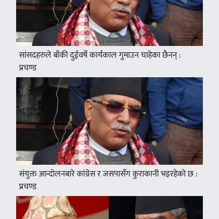
सांसदहरुले बाँकी दुईवर्षे कार्यकाल गुमाउन चाहेका छैनन् :
प्रचण्ड
संयुक्त आन्दोलनबारे कांग्रेस र जसपासँग कुराकानी भइरहेको छ :
प्रचण्ड