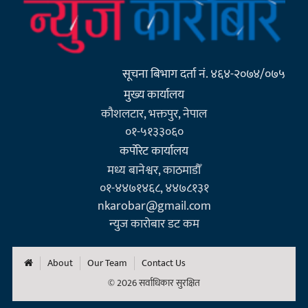
सूचना बिभाग दर्ता नं. ४६४-२०७४/०७५
मुख्य कार्यालय
कौशलटार, भक्तपुर, नेपाल
०१-५१३३०६०
कर्पाेरेट कार्यालय
मध्य बानेश्वर, काठमाडौँ
०१-४४७१४६८, ४४७८१३१
nkarobar@gmail.com
न्युज कारोबार डट कम
About
Our Team
Contact Us
© 2026 सर्वाधिकार सुरक्षित