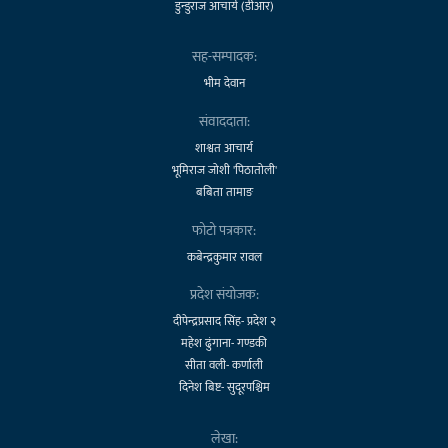
डुन्डुराज आचार्य (डीआर)
सह-सम्पादक:
भीम देवान
संवाददाता:
शाश्वत आचार्य
भूमिराज जोशी 'पिठातोली'
बबिता तामाङ
फोटो पत्रकार:
कबेन्द्रकुमार रावल
प्रदेश संयोजक:
दीपेन्द्रप्रसाद सिंह- प्रदेश २
महेश ढुंगाना- गण्डकी
सीता वली- कर्णाली
दिनेश बिष्ट- सुदूरपश्चिम
लेखा: