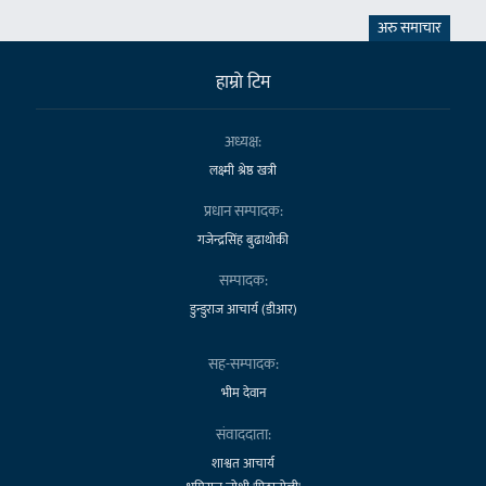
अरु समाचार
हाम्राे टिम
अध्यक्ष:
लक्ष्मी श्रेष्ठ खत्री
प्रधान सम्पादक:
गजेन्द्रसिंह बुढाथोकी
सम्पादक:
डुन्डुराज आचार्य (डीआर)
सह-सम्पादक:
भीम देवान
संवाददाता:
शाश्वत आचार्य