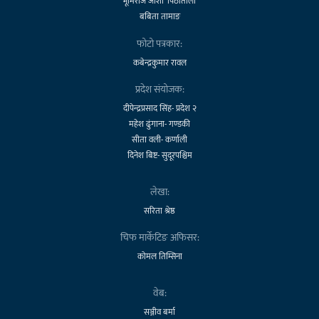
भूमिराज जोशी 'पिठातोली'
बबिता तामाङ
फोटो पत्रकार:
कबेन्द्रकुमार रावल
प्रदेश संयोजक:
दीपेन्द्रप्रसाद सिंह- प्रदेश २
महेश ढुंगाना- गण्डकी
सीता वली- कर्णाली
दिनेश बिष्ट- सुदूरपश्चिम
लेखा:
सरिता श्रेष्ठ
चिफ मार्केटिङ अफिसर:
कोमल तिम्सिना
वेब:
सञ्जीव बर्मा