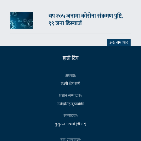
थप १०५ जनामा कोरोना संक्रमण पुष्टि,
९९ जना डिस्चार्ज
अरु समाचार
हाम्राे टिम
अध्यक्ष:
लक्ष्मी श्रेष्ठ खत्री
प्रधान सम्पादक:
गजेन्द्रसिंह बुढाथोकी
सम्पादक:
डुन्डुराज आचार्य (डीआर)
सह-सम्पादक: