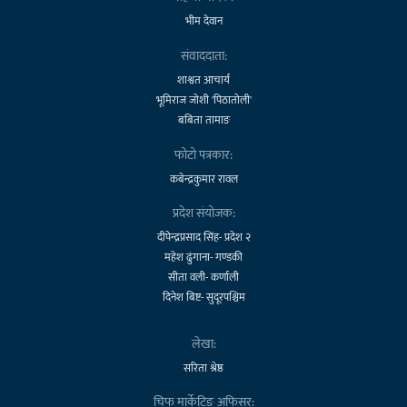
भीम देवान
संवाददाता:
शाश्वत आचार्य
भूमिराज जोशी 'पिठातोली'
बबिता तामाङ
फोटो पत्रकार:
कबेन्द्रकुमार रावल
प्रदेश संयोजक:
दीपेन्द्रप्रसाद सिंह- प्रदेश २
महेश ढुंगाना- गण्डकी
सीता वली- कर्णाली
दिनेश बिष्ट- सुदूरपश्चिम
लेखा:
सरिता श्रेष्ठ
चिफ मार्केटिङ अफिसर: