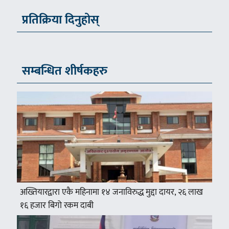
प्रतिक्रिया दिनुहोस्
सम्बन्धित शीर्षकहरु
अख्तियारद्वारा एकै महिनामा १४ जनाविरुद्ध मुद्दा दायर, २६ लाख
१६ हजार बिगो रकम दाबी