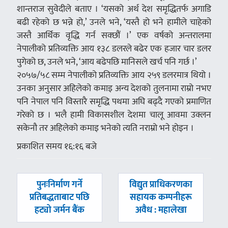
शान्तराज सुवेदीले बताए । ‘यसको अर्थ देश समृद्धितर्फ अगाडि
बढी रहेको छ भन्ने हो,’ उनले भने, ‘यस्तै हो भने हामीले चाहेको
जस्तै आर्थिक वृद्धि गर्न सक्छौं ।’ एक वर्षको अन्तरालमा
नेपालीको प्रतिव्यक्ति आय १३८ डलरले बढेर एक हजार चार डलर
पुगेको छ, उनले भने, ‘आय बढेपछि मानिसले खर्च पनि गर्छ ।’
२०५७/५८ सम्म नेपालीको प्रतिव्यक्ति आय २५९ डलरमात्र थियो ।
उनका अनुसार अहिलेको कमाइ अन्य देशको तुलनामा राम्रो नभए
पनि नेपाल पनि विस्तारै समृद्धि पथमा अघि बढ्दै गएको प्रमाणित
गरेको छ । भलै हामी विकासशील देशमा चालू आवमा उक्लन
सकेनौ तर अहिलेको कमाइ भनेको त्यति नराम्रो भने होइन ।
प्रकाशित समय १६:१६ बजे
पछिल्लाे
अघिल्लाे
पुनःनिर्माण गर्ने
विद्युत प्राधिकरणका
-
-
प्रतिबद्धताबाट पछि
सहायक कम्पनीहरू
हट्यो जर्मन बैंक
अवैध : महालेखा