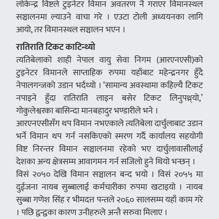
लोकेन्द्र विष्टले टुइनेटर विमान अवतरण नै गराएर विमानस्थल
सञ्चालनमा ल्याउने वाचा गरे । एउटा टोली अध्ययनका लागि
आयो, तर विमानस्थल सञ्चालन भएन ।
रातिराति टिकट काटिन्थ्यो
त्यतिबेलाको शाही नेपाल वायु सेवा निगम (आरएनएसी)को
टुइनेटर विमानले साप्ताहिक रुपमा यहाँबाट महेन्द्रनगर हुँदै
नेपालगन्जको उडान भर्दथ्यो । ‘सामान्य अवस्थामा कहिल्यै टिकट
नपाइने हुँदा रातिराति लाइन बसेर टिकट लिनुपथ्र्याे,’
गोकुलेश्वरका बासिन्दा मानबहादुर भण्डारीले भने ।
आरएनएसीसँग थप विमान नभएकाले त्यतिबेला दार्चुलाबाट उडान
भर्ने विमान थप गर्न नसकिएको स्मरण गर्दै कार्यालय सहयोगी
विष्ट निरन्तर विमान सञ्चालनमा रहेको भए दार्चुलावासीलाई
देशका अन्य क्षेत्रसम्म आवागमन गर्न सजिलो हुने थियो भन्छन् ।
विसं २०५० देखि विमान सञ्चालन बन्द भयो । विसं २०५५ मा
दुईजना नायब सुब्बालाई कर्मचारीका रुपमा खटाइयो । नायब
सुब्बा गणेश सिंह र भीमदत्त पन्तले २०६० सालसम्म यहाँ काम गरे
। पछि द्वन्द्वका कारण उनीहरुले अन्तै सरुवा मिलाए ।