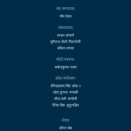
सह-सम्पादक:
भीम देवान
संवाददाता:
शाश्वत आचार्य
भूमिराज जोशी 'पिठातोली'
बबिता तामाङ
फोटो पत्रकार:
कबेन्द्रकुमार रावल
प्रदेश संयोजक:
दीपेन्द्रप्रसाद सिंह- प्रदेश २
महेश ढुंगाना- गण्डकी
सीता वली- कर्णाली
दिनेश बिष्ट- सुदूरपश्चिम
लेखा:
सरिता श्रेष्ठ