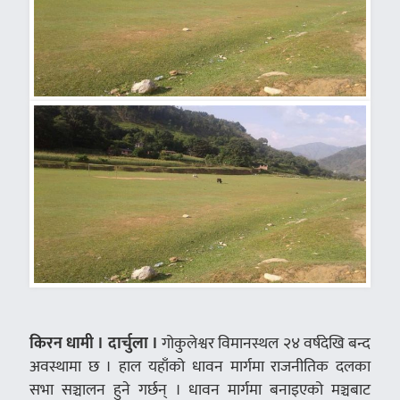
किरन धामी । दार्चुला ।
गोकुलेश्वर विमानस्थल २४ वर्षदेखि बन्द
अवस्थामा छ । हाल यहाँको धावन मार्गमा राजनीतिक दलका
सभा सञ्चालन हुने गर्छन् । धावन मार्गमा बनाइएको मञ्चबाट