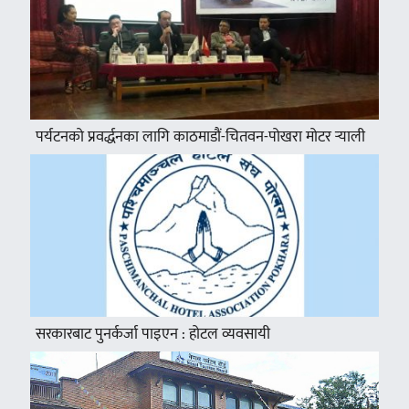
पर्यटनको प्रवर्द्धनका लागि काठमाडौं-चितवन-पोखरा मोटर र्‍याली
सरकारबाट पुनर्कर्जा पाइएन : होटल व्यवसायी