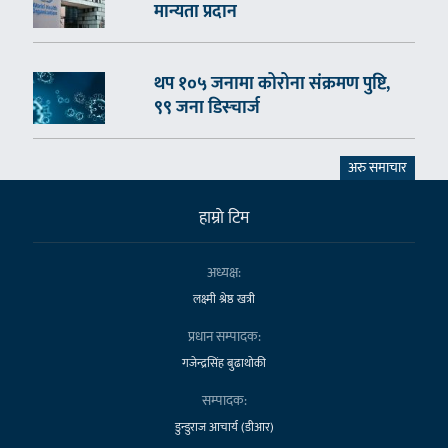
मान्यता प्रदान
थप १०५ जनामा कोरोना संक्रमण पुष्टि,
९९ जना डिस्चार्ज
अरु समाचार
हाम्राे टिम
अध्यक्ष:
लक्ष्मी श्रेष्ठ खत्री
प्रधान सम्पादक:
गजेन्द्रसिंह बुढाथोकी
सम्पादक:
डुन्डुराज आचार्य (डीआर)