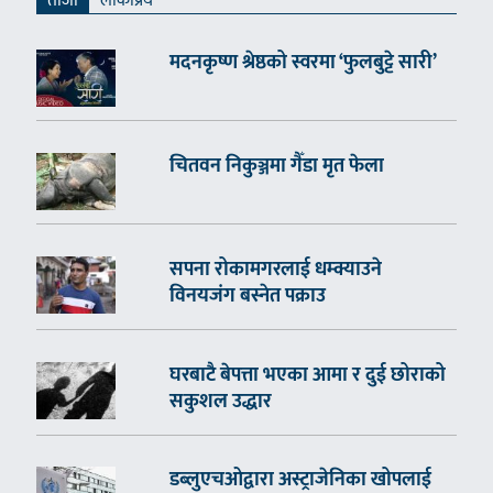
ताजा
लाेकप्रिय
मदनकृष्ण श्रेष्ठको स्वरमा ‘फुलबुट्टे सारी’
चितवन निकुञ्जमा गैँडा मृत फेला
सपना रोकामगरलाई धम्क्याउने
विनयजंग बस्नेत पक्राउ
घरबाटै बेपत्ता भएका आमा र दुई छोराको
सकुशल उद्धार
डब्लुएचओद्वारा अस्ट्राजेनिका खोपलाई