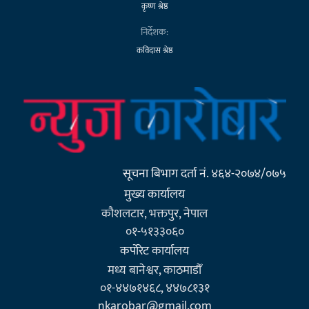
कृष्ण श्रेष्ठ
निर्देशक:
कविदास श्रेष्ठ
सूचना बिभाग दर्ता नं. ४६४-२०७४/०७५
मुख्य कार्यालय
कौशलटार, भक्तपुर, नेपाल
०१-५१३३०६०
कर्पाेरेट कार्यालय
मध्य बानेश्वर, काठमाडौँ
०१-४४७१४६८, ४४७८१३१
nkarobar@gmail.com