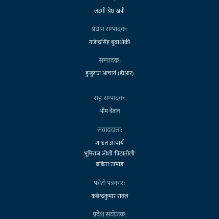
लक्ष्मी श्रेष्ठ खत्री
प्रधान सम्पादक:
गजेन्द्रसिंह बुढाथोकी
सम्पादक:
डुन्डुराज आचार्य (डीआर)
सह-सम्पादक:
भीम देवान
संवाददाता:
शाश्वत आचार्य
भूमिराज जोशी 'पिठातोली'
बबिता तामाङ
फोटो पत्रकार:
कबेन्द्रकुमार रावल
प्रदेश संयोजक: