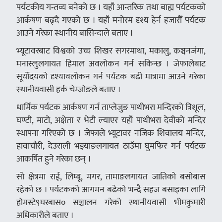
पर्यटकीय गन्तव्य बनेको छ । यहाँ आन्तरिक तथा बाह्य पर्यटकको
आर्कषण बढ्दै गएको छ । यहाँ मनोरम दृश्य हेर्न हजारौँ पर्यटक
आउने गरेका स्थानीय बासिन्दाले बताए ।
भ्यूटावरबाट विश्वको उच्च शिखर सगरमाथा, मकालु, कञ्चनजंगा,
मनास्लुलगायत हिमाल अवलोकन गर्न सकिन्छ । जेफालेबाट
सूर्योदयको दृश्यावलोकन गर्न पर्यटक बढी मात्रामा आउने गरेका
स्थानीयवासी हर्क चेम्जोङले बताए ।
धार्मिक पर्यटक आर्कषण गर्न ताप्लेजुङ पाथीभरा मन्दिरको त्रिशूल,
घण्टी, माटो, अक्षेता र भेटी ल्याएर यहाँ पाथीभरा देवीको मन्दिर
स्थापना गरिएको छ । जेफाले भ्यूटावर नजिक शिवालय मन्दिर,
हावाचौरी, देउराली भज्ञ्याङलगायत ठाउँमा घुमफिर गर्न पर्यटक
आकर्षित हुने गरेका छन् ।
सो क्षेत्रमा राई, लिम्बू, मगर, तामाङलगायत जातिको बसोबास
रहेको छ । पर्यटकको आगमन बढेको भन्दै सहज बसाइका लागि
होमस्टे९घरबास० सञ्चालन गरेको स्थानीयवासी भीमकुमारी
अधिकारीले बताए ।