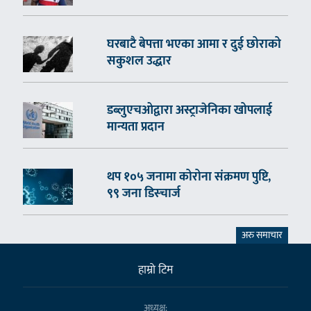
घरबाटै बेपत्ता भएका आमा र दुई छोराको
सकुशल उद्धार
डब्लुएचओद्वारा अस्ट्राजेनिका खोपलाई
मान्यता प्रदान
थप १०५ जनामा कोरोना संक्रमण पुष्टि,
९९ जना डिस्चार्ज
अरु समाचार
हाम्राे टिम
अध्यक्ष: