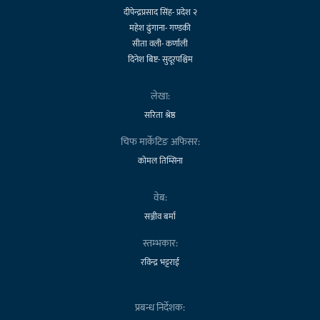
दीपेन्द्रप्रसाद सिंह- प्रदेश २
महेश ढुंगाना- गण्डकी
सीता वली- कर्णाली
दिनेश बिष्ट- सुदूरपश्चिम
लेखा:
सरिता श्रेष्ठ
चिफ मार्केटिङ अफिसर:
कोमल तिम्सिना
वेब:
सञ्जीव बर्मा
स्तम्भकार:
रविन्द्र भट्टराई
प्रबन्ध निर्देशक: