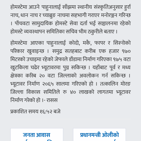
होमस्टेमा आउने पाहुनालाई साँझमा स्थानीय संस्कृतिअनुसार हुर्रा
नाच, धान नाच र च्याब्रुङ नाचमा सहभागी गराएर मनोरञ्जन गरिन्छ
। पाँचवटा सामुदायिक होमस्टे सेवा दर्ता भई सञ्चालनमा रहेको
होमस्टे व्यवस्थापन समितिका सचिव भीम ठकुरीले बताए ।
होमस्टेमा आएका पाहुनालाई कोदो, मकै, फापर र सिस्नोको
परिकार खुवाइन्छ । समुद्र सतहबाट करीब एक हजार ९७०
मिटरको उचाइमा रहेको जेफाले डाँडामा निर्माण गरिएका ९७५ वटा
खुटकिला चढेर भ्यूटावरमा पुग्न सकिन्छ । यहाँबाट पूर्व र मध्य
क्षेत्रका करिब २० वटा जिल्लाको अवलोकन गर्न सकिन्छ ।
भ्यूटावर निर्माण २०६५ सालमा गरिएको हो । तत्कालिन मोरङ
जिल्ला विकास समितिले रु ४० लाखको लागतमा भ्यूटावर
निर्माण गरेको हो ।- रासस
प्रकाशित समय १६:५२ बजे
पछिल्लाे
अघिल्लाे
जनता आवास
प्रधानमन्त्री ओलीको