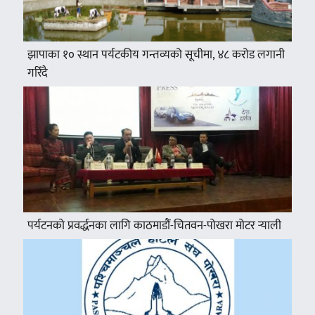
झापाका १० स्थान पर्यटकीय गन्तव्यको सूचीमा, ४८ करोड लगानी
गरिँदै
पर्यटनको प्रवर्द्धनका लागि काठमाडौं-चितवन-पोखरा मोटर र्‍याली