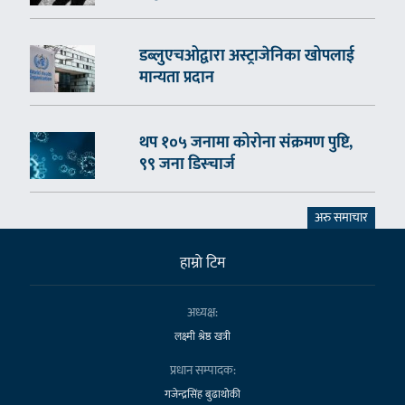
डब्लुएचओद्वारा अस्ट्राजेनिका खोपलाई
मान्यता प्रदान
थप १०५ जनामा कोरोना संक्रमण पुष्टि,
९९ जना डिस्चार्ज
अरु समाचार
हाम्राे टिम
अध्यक्ष:
लक्ष्मी श्रेष्ठ खत्री
प्रधान सम्पादक:
गजेन्द्रसिंह बुढाथोकी