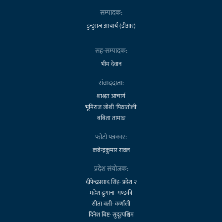
सम्पादक:
डुन्डुराज आचार्य (डीआर)
सह-सम्पादक:
भीम देवान
संवाददाता:
शाश्वत आचार्य
भूमिराज जोशी 'पिठातोली'
बबिता तामाङ
फोटो पत्रकार:
कबेन्द्रकुमार रावल
प्रदेश संयोजक:
दीपेन्द्रप्रसाद सिंह- प्रदेश २
महेश ढुंगाना- गण्डकी
सीता वली- कर्णाली
दिनेश बिष्ट- सुदूरपश्चिम