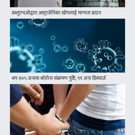
डब्लुएचओद्वारा अस्ट्राजेनिका खोपलाई मान्यता प्रदान
थप १०५ जनामा कोरोना संक्रमण पुष्टि, ९९ जना डिस्चार्ज