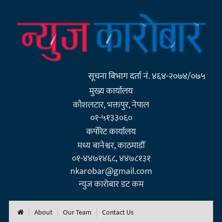
सूचना बिभाग दर्ता नं. ४६४-२०७४/०७५
मुख्य कार्यालय
कौशलटार, भक्तपुर, नेपाल
०१-५१३३०६०
कर्पाेरेट कार्यालय
मध्य बानेश्वर, काठमाडौँ
०१-४४७१४६८, ४४७८१३१
nkarobar@gmail.com
न्युज कारोबार डट कम
About
Our Team
Contact Us