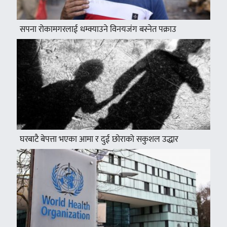
सपना रोकामगरलाई धम्क्याउने विनयजंग बस्नेत पक्राउ
घरबाटै बेपत्ता भएका आमा र दुई छोराको सकुशल उद्धार