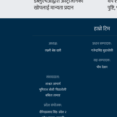
डब्लुएचओद्वारा अस्ट्राजेनिका
थप १
खोपलाई मान्यता प्रदान
पुष्टि
हाम्राे टिम
अध्यक्ष:
प्रधान सम्पादक:
लक्ष्मी श्रेष्ठ खत्री
गजेन्द्रसिंह बुढाथोकी
सह-सम्पादक:
भीम देवान
संवाददाता:
शाश्वत आचार्य
भूमिराज जोशी 'पिठातोली'
बबिता तामाङ
प्रदेश संयोजक:
दीपेन्द्रप्रसाद सिंह- प्रदेश २