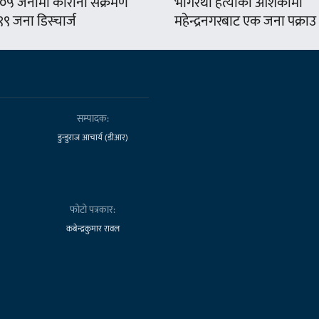
०५ जनामा कोरोना संक्रमण
भागरथी हत्याको आशंकामा
, ९९ जना डिस्चार्ज
महेन्द्रनगरबाट एक जना पक्राउ
सम्पादक:
डुन्डुराज आचार्य (डीआर)
फोटो पत्रकार:
कबेन्द्रकुमार रावल