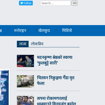
Follow
GO
्व
मनोरञ्जन
खेलकुद
भिडियो
ताजा
लाेकप्रिय
मदनकृष्ण श्रेष्ठको स्वरमा
‘फुलबुट्टे सारी’
चितवन निकुञ्जमा गैँडा मृत
फेला
सपना रोकामगरलाई
धम्क्याउने विनयजंग बस्नेत