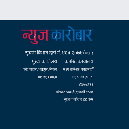
सूचना बिभाग दर्ता नं. ४६४-२०७४/०७५
मुख्य कार्यालय
कर्पाेरेट कार्यालय
कौशलटार, भक्तपुर, नेपाल
मध्य बानेश्वर, काठमाडौँ
०१-५१३३०६०
०१-४४७१४६८,
४४७८१३१
nkarobar@gmail.com
न्युज कारोबार डट कम