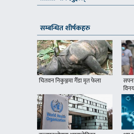
सम्बन्धित शीर्षकहरु
चितवन निकुञ्जमा गैँडा मृत फेला
सपना
विनयज