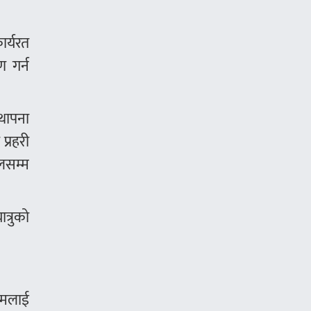
ार्यरत
ण गर्न
थापना
प्रहरी
ालसम्म
त्रुको
्मलाई