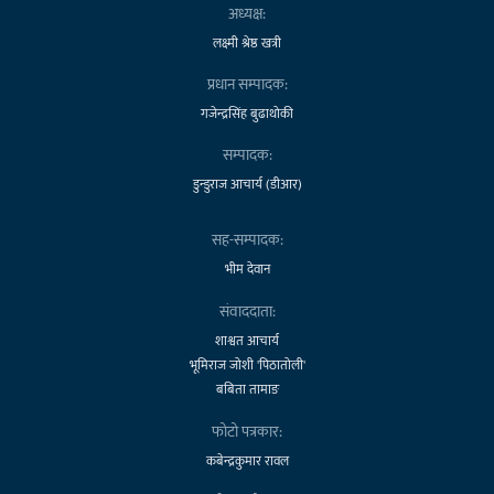
अध्यक्ष:
लक्ष्मी श्रेष्ठ खत्री
प्रधान सम्पादक:
गजेन्द्रसिंह बुढाथोकी
सम्पादक:
डुन्डुराज आचार्य (डीआर)
सह-सम्पादक:
भीम देवान
संवाददाता:
शाश्वत आचार्य
भूमिराज जोशी 'पिठातोली'
बबिता तामाङ
फोटो पत्रकार:
कबेन्द्रकुमार रावल