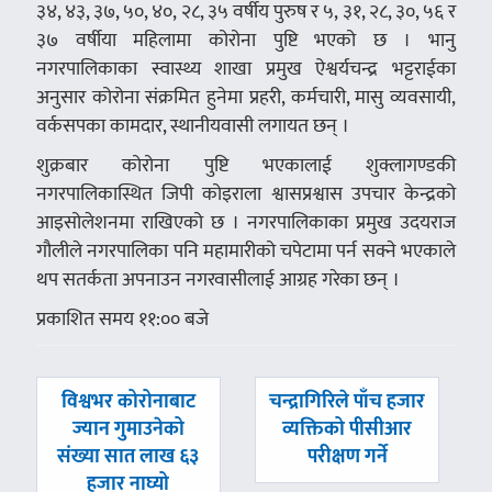
३४, ४३, ३७, ५०, ४०, २८, ३५ वर्षीय पुरुष र ५, ३१, २८, ३०, ५६ र
३७ वर्षीया महिलामा कोरोना पुष्टि भएको छ । भानु
नगरपालिकाका स्वास्थ्य शाखा प्रमुख ऐश्वर्यचन्द्र भट्टराईका
अनुसार कोरोना संक्रमित हुनेमा प्रहरी, कर्मचारी, मासु व्यवसायी,
वर्कसपका कामदार, स्थानीयवासी लगायत छन् ।
शुक्रबार कोरोना पुष्टि भएकालाई शुक्लागण्डकी
नगरपालिकास्थित जिपी कोइराला श्वासप्रश्वास उपचार केन्द्रको
आइसोलेशनमा राखिएको छ । नगरपालिकाका प्रमुख उदयराज
गौलीले नगरपालिका पनि महामारीको चपेटामा पर्न सक्ने भएकाले
थप सतर्कता अपनाउन नगरवासीलाई आग्रह गरेका छन् ।
प्रकाशित समय ११:०० बजे
पछिल्लाे
अघिल्लाे
विश्वभर कोरोनाबाट
चन्द्रागिरिले पाँच हजार
-
-
ज्यान गुमाउनेको
व्यक्तिको पीसीआर
संख्या सात लाख ६३
परीक्षण गर्ने
हजार नाघ्यो