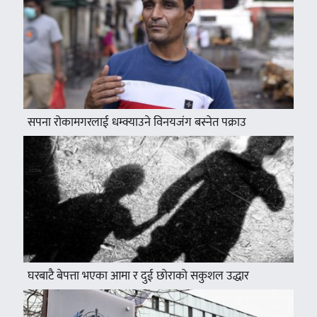
सपना रोकामगरलाई धम्क्याउने विनयजंग बस्नेत पक्राउ
घरबाटै बेपत्ता भएका आमा र दुई छोराको सकुशल उद्धार