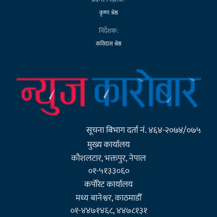
कृष्ण श्रेष्ठ
निर्देशक:
कविदास श्रेष्ठ
सूचना बिभाग दर्ता नं. ४६४-२०७४/०७५
मुख्य कार्यालय
कौशलटार, भक्तपुर, नेपाल
०१-५१३३०६०
कर्पाेरेट कार्यालय
मध्य बानेश्वर, काठमाडौँ
०१-४४७१४६८, ४४७८१३१