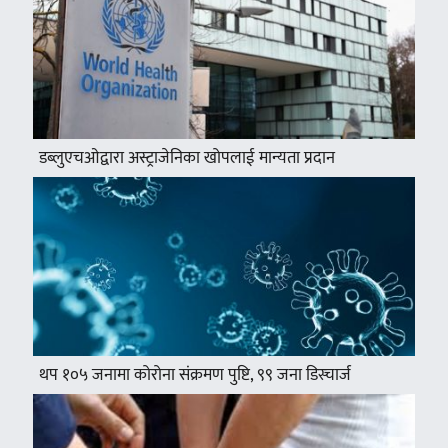
डब्लुएचओद्वारा अस्ट्राजेनिका खोपलाई मान्यता प्रदान
थप १०५ जनामा कोरोना संक्रमण पुष्टि, ९९ जना डिस्चार्ज