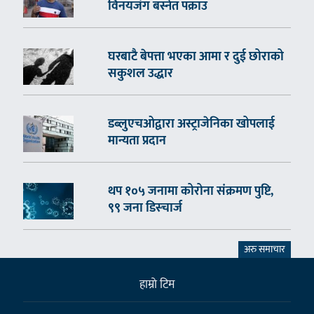
विनयजंग बस्नेत पक्राउ
घरबाटै बेपत्ता भएका आमा र दुई छोराको
सकुशल उद्धार
डब्लुएचओद्वारा अस्ट्राजेनिका खोपलाई
मान्यता प्रदान
थप १०५ जनामा कोरोना संक्रमण पुष्टि,
९९ जना डिस्चार्ज
अरु समाचार
हाम्राे टिम