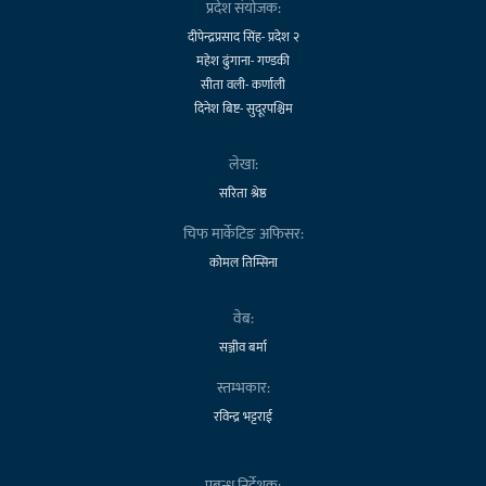
प्रदेश संयोजक:
दीपेन्द्रप्रसाद सिंह- प्रदेश २
महेश ढुंगाना- गण्डकी
सीता वली- कर्णाली
दिनेश बिष्ट- सुदूरपश्चिम
लेखा:
सरिता श्रेष्ठ
चिफ मार्केटिङ अफिसर:
कोमल तिम्सिना
वेब:
सञ्जीव बर्मा
स्तम्भकार:
रविन्द्र भट्टराई
प्रबन्ध निर्देशक: