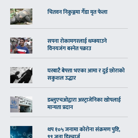
चितवन निकुञ्जमा गैँडा मृत फेला
सपना रोकामगरलाई धम्क्याउने
विनयजंग बस्नेत पक्राउ
घरबाटै बेपत्ता भएका आमा र दुई छोराको
सकुशल उद्धार
डब्लुएचओद्वारा अस्ट्राजेनिका खोपलाई
मान्यता प्रदान
थप १०५ जनामा कोरोना संक्रमण पुष्टि,
९९ जना डिस्चार्ज