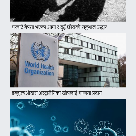
घरबाटै बेपत्ता भएका आमा र दुई छोराको सकुशल उद्धार
डब्लुएचओद्वारा अस्ट्राजेनिका खोपलाई मान्यता प्रदान