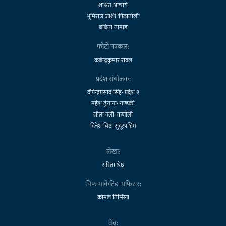
शाश्वत आचार्य
भूमिराज जोशी 'पिठातोली'
बबिता तामाङ
फोटो पत्रकार:
कबेन्द्रकुमार रावल
प्रदेश संयोजक:
दीपेन्द्रप्रसाद सिंह- प्रदेश २
महेश ढुंगाना- गण्डकी
सीता वली- कर्णाली
दिनेश बिष्ट- सुदूरपश्चिम
लेखा:
सरिता श्रेष्ठ
चिफ मार्केटिङ अफिसर:
कोमल तिम्सिना
वेब: