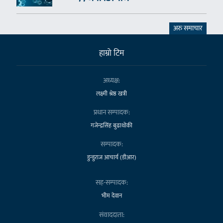
अरु समाचार
हाम्राे टिम
अध्यक्ष:
लक्ष्मी श्रेष्ठ खत्री
प्रधान सम्पादक:
गजेन्द्रसिंह बुढाथोकी
सम्पादक:
डुन्डुराज आचार्य (डीआर)
सह-सम्पादक:
भीम देवान
संवाददाता: