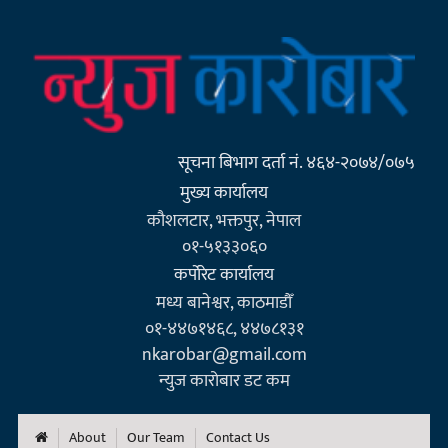
सूचना बिभाग दर्ता नं. ४६४-२०७४/०७५
मुख्य कार्यालय
कौशलटार, भक्तपुर, नेपाल
०१-५१३३०६०
कर्पाेरेट कार्यालय
मध्य बानेश्वर, काठमाडौँ
०१-४४७१४६८, ४४७८१३१
nkarobar@gmail.com
न्युज कारोबार डट कम
About
Our Team
Contact Us