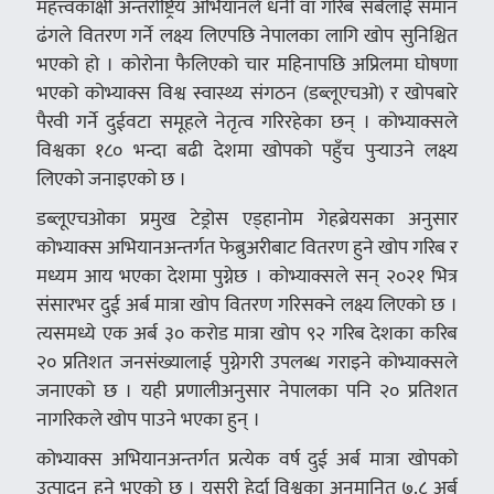
महत्त्वकांक्षी अन्तर्राष्ट्रिय अभियानले धनी वा गरिब सबैलाई समान
ढंगले वितरण गर्ने लक्ष्य लिएपछि नेपालका लागि खोप सुनिश्चित
भएको हो । कोरोना फैलिएको चार महिनापछि अप्रिलमा घोषणा
भएको कोभ्याक्स विश्व स्वास्थ्य संगठन (डब्लूएचओ) र खोपबारे
पैरवी गर्ने दुईवटा समूहले नेतृत्व गरिरहेका छन् । कोभ्याक्सले
विश्वका १८० भन्दा बढी देशमा खोपको पहुँच पुर्‍याउने लक्ष्य
लिएको जनाइएको छ ।
डब्लूएचओका प्रमुख टेड्रोस एड्हानोम गेहब्रेयसका अनुसार
कोभ्याक्स अभियानअन्तर्गत फेब्रुअरीबाट वितरण हुने खोप गरिब र
मध्यम आय भएका देशमा पुग्नेछ । कोभ्याक्सले सन् २०२१ भित्र
संसारभर दुई अर्ब मात्रा खोप वितरण गरिसक्ने लक्ष्य लिएको छ ।
त्यसमध्ये एक अर्ब ३० करोड मात्रा खोप ९२ गरिब देशका करिब
२० प्रतिशत जनसंख्यालाई पुग्नेगरी उपलब्ध गराइने कोभ्याक्सले
जनाएको छ । यही प्रणालीअनुसार नेपालका पनि २० प्रतिशत
नागरिकले खोप पाउने भएका हुन् ।
कोभ्याक्स अभियानअन्तर्गत प्रत्येक वर्ष दुई अर्ब मात्रा खोपको
उत्पादन हुने भएको छ । यसरी हेर्दा विश्वका अनुमानित ७.८ अर्ब