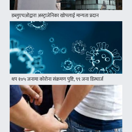
डब्लुएचओद्वारा अस्ट्राजेनिका खोपलाई मान्यता प्रदान
थप १०५ जनामा कोरोना संक्रमण पुष्टि, ९९ जना डिस्चार्ज