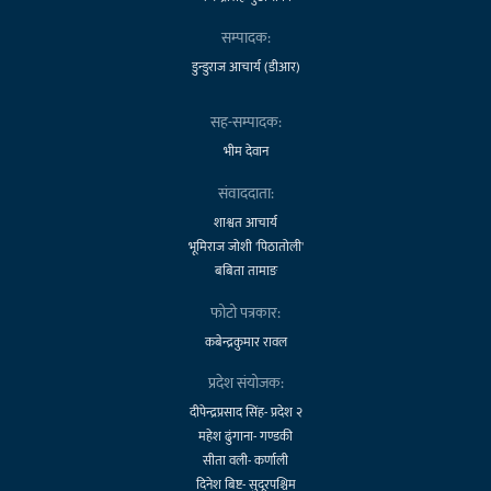
सम्पादक:
डुन्डुराज आचार्य (डीआर)
सह-सम्पादक:
भीम देवान
संवाददाता:
शाश्वत आचार्य
भूमिराज जोशी 'पिठातोली'
बबिता तामाङ
फोटो पत्रकार:
कबेन्द्रकुमार रावल
प्रदेश संयोजक:
दीपेन्द्रप्रसाद सिंह- प्रदेश २
महेश ढुंगाना- गण्डकी
सीता वली- कर्णाली
दिनेश बिष्ट- सुदूरपश्चिम