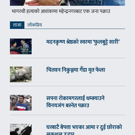
भागरथी हत्याको आशंकामा महेन्द्रनगरबाट एक जना पक्राउ
ताजा
लाेकप्रिय
मदनकृष्ण श्रेष्ठको स्वरमा ‘फुलबुट्टे सारी’
चितवन निकुञ्जमा गैँडा मृत फेला
सपना रोकामगरलाई धम्क्याउने
विनयजंग बस्नेत पक्राउ
घरबाटै बेपत्ता भएका आमा र दुई छोराको
सकुशल उद्धार