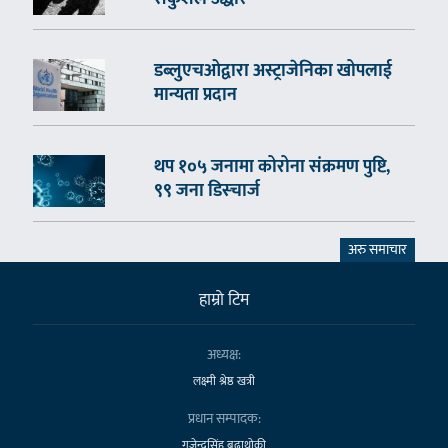
डब्लुएचओद्वारा अस्ट्राजेनिका खोपलाई
मान्यता प्रदान
थप १०५ जनामा कोरोना संक्रमण पुष्टि,
९९ जना डिस्चार्ज
अरु समाचार
हाम्राे टिम
अध्यक्ष:
लक्ष्मी श्रेष्ठ खत्री
प्रधान सम्पादक:
गजेन्द्रसिंह बुढाथोकी