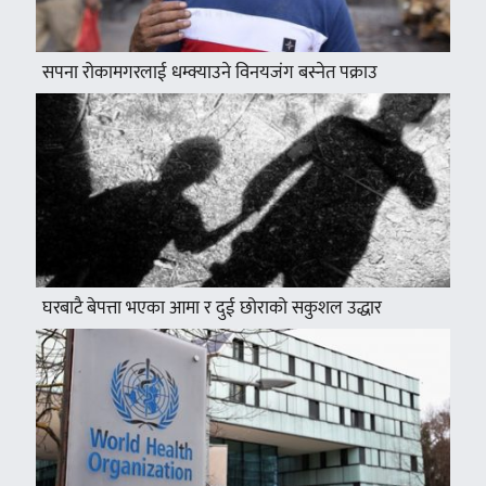
सपना रोकामगरलाई धम्क्याउने विनयजंग बस्नेत पक्राउ
घरबाटै बेपत्ता भएका आमा र दुई छोराको सकुशल उद्धार