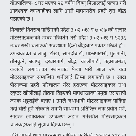
गाँउपालिका- ८ घर भएका २६ वर्षीय बिष्णु मिजारलाई पक्राउ गरी
आवश्यक कारबाहीका लागि आजै महानगरीय प्रहरी वृत्त बौद्ध
पठाएको छ ।
मिजारले गितराज पाख्रिनको प्रदेश ३-०२-०११ प ७०१७ को पल्सर
मोटरसाइकलको नम्बर परिवर्तन गरी प्रदेश ३-०२-०११ प ५२३६
नम्बर राखी चलाएको अवस्थामा हिजो बौद्धबाट पक्राउ गरेको हो ।
उपत्यकाका बालाजु, टोखा, सातदोबाटो, माछापोखरी, मुलपानी,
तीनकुने, बलम्बु, दरबारमार्ग, बौद्ध, कालीमाटी, महाराजगंज,
कलंकी लगायतका स्थानबाट फेला पारी आज २५ वटा
मोटरसाइकल सम्बन्धित धनीलाई जिम्मा लगाएको छ । सादा
पोसाकमा प्रहरी परिचालन गरेर हराएका मोटरसाइकल तथा
स्कुटर खोजीलाई तीव्रता दिइएको महाशाखाका प्रमुख एसएसपी
जनक भट्टराईले बताए । उनले जथाभावी मोटरसाइकल पार्किङ
गर्दा चोरी हुने गरेकाले सवारी साधनमा अतिरिक्त लक प्रयोग गर्न,
साइरन लगायतका उपकरण जडान गर्नसमेत मोटरसाइकल
चालकहरुलाई सुझाव दिएका छन् ।
चोरी भएको थाहा पाउनसाथ ट्राफिक प्रहरीको हटलाइन १०३ वा