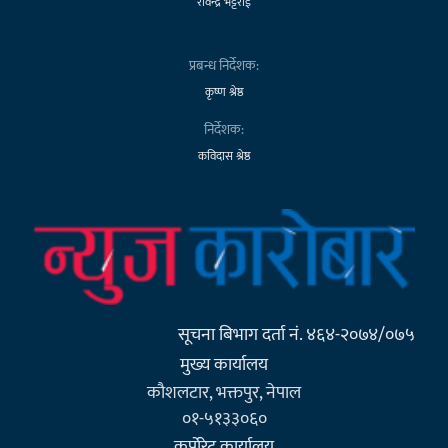
रविन्द्र भट्टराई
प्रबन्ध निर्देशक:
कृष्ण श्रेष्ठ
निर्देशक:
कविदास श्रेष्ठ
सूचना बिभाग दर्ता नं. ४६४-२०७४/०७५
मुख्य कार्यालय
कौशलटार, भक्तपुर, नेपाल
०१-५१३३०६०
कर्पाेरेट कार्यालय