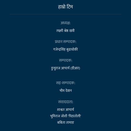
हाम्राे टिम
अध्यक्ष:
लक्ष्मी श्रेष्ठ खत्री
प्रधान सम्पादक:
गजेन्द्रसिंह बुढाथोकी
सम्पादक:
डुन्डुराज आचार्य (डीआर)
सह-सम्पादक:
भीम देवान
संवाददाता:
शाश्वत आचार्य
भूमिराज जोशी 'पिठातोली'
बबिता तामाङ