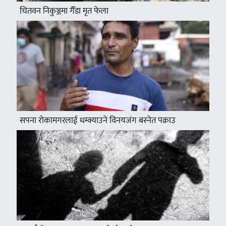
चितवन निकुञ्जमा गैँडा मृत फेला
सपना रोकामगरलाई धम्क्याउने विनयजंग बस्नेत पक्राउ