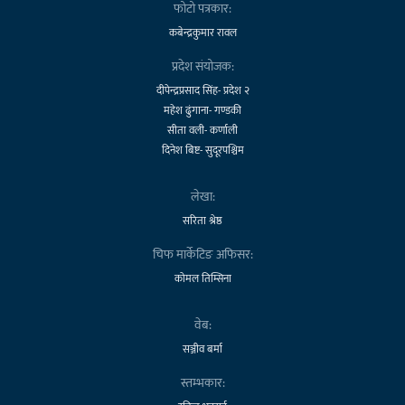
फोटो पत्रकार:
कबेन्द्रकुमार रावल
प्रदेश संयोजक:
दीपेन्द्रप्रसाद सिंह- प्रदेश २
महेश ढुंगाना- गण्डकी
सीता वली- कर्णाली
दिनेश बिष्ट- सुदूरपश्चिम
लेखा:
सरिता श्रेष्ठ
चिफ मार्केटिङ अफिसर:
कोमल तिम्सिना
वेब:
सञ्जीव बर्मा
स्तम्भकार: