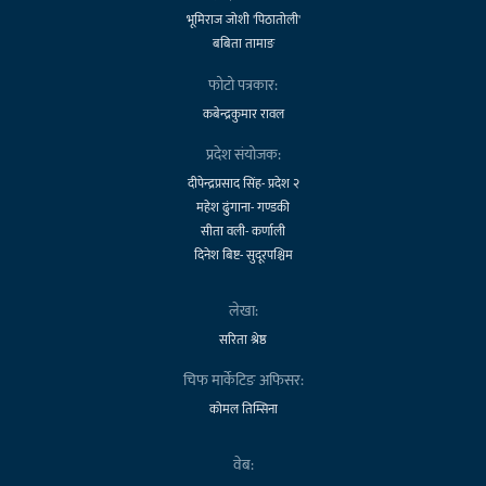
भूमिराज जोशी 'पिठातोली'
बबिता तामाङ
फोटो पत्रकार:
कबेन्द्रकुमार रावल
प्रदेश संयोजक:
दीपेन्द्रप्रसाद सिंह- प्रदेश २
महेश ढुंगाना- गण्डकी
सीता वली- कर्णाली
दिनेश बिष्ट- सुदूरपश्चिम
लेखा:
सरिता श्रेष्ठ
चिफ मार्केटिङ अफिसर:
कोमल तिम्सिना
वेब: