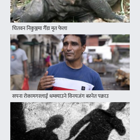
चितवन निकुञ्जमा गैँडा मृत फेला
सपना रोकामगरलाई धम्क्याउने विनयजंग बस्नेत पक्राउ