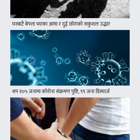
घरबाटै बेपत्ता भएका आमा र दुई छोराको सकुशल उद्धार
थप १०५ जनामा कोरोना संक्रमण पुष्टि, ९९ जना डिस्चार्ज