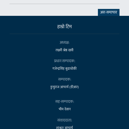
अरु समाचार
हाम्राे टिम
अध्यक्ष:
लक्ष्मी श्रेष्ठ खत्री
प्रधान सम्पादक:
गजेन्द्रसिंह बुढाथोकी
सम्पादक:
डुन्डुराज आचार्य (डीआर)
सह-सम्पादक:
भीम देवान
संवाददाता:
शाश्वत आचार्य