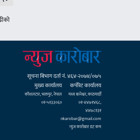
ढीको
सूचना बिभाग दर्ता नं. ४६४-२०७४/०७५
मुख्य कार्यालय
कर्पाेरेट कार्यालय
कौशलटार, भक्तपुर, नेपाल
मध्य बानेश्वर, काठमाडौँ
०१-५१३३०६०
०१-४४७१४६८,
४४७८१३१
nkarobar@gmail.com
न्युज कारोबार डट कम