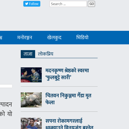
Follow
GO
्व
मनोरञ्जन
खेलकुद
भिडियो
ताजा
लाेकप्रिय
मदनकृष्ण श्रेष्ठको स्वरमा
‘फुलबुट्टे सारी’
चितवन निकुञ्जमा गैँडा मृत
फेला
त्पादन
को यो
सपना रोकामगरलाई
धम्क्याउने विनयजंग बस्नेत