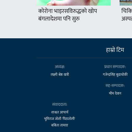
कोरोना भाइरसविरुद्धको खोप
चिकित
बंगलादेशमा पनि सुरु
अस्प
हाम्राे टिम
अध्यक्ष:
प्रधान सम्पादक:
लक्ष्मी श्रेष्ठ खत्री
गजेन्द्रसिंह बुढाथोकी
सह-सम्पादक:
भीम देवान
संवाददाता:
शाश्वत आचार्य
भूमिराज जोशी 'पिठातोली'
बबिता तामाङ