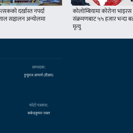
्सकको दर्खास्त नपर्दा
कोलोम्बियामा कोरोना भाइरस
ताल सञ्चालन अन्योलमा
संक्रमणबाट ५५ हजार भन्दा ब
मृत्यु
सम्पादक:
डुन्डुराज आचार्य (डीआर)
फोटो पत्रकार:
कबेन्द्रकुमार रावल