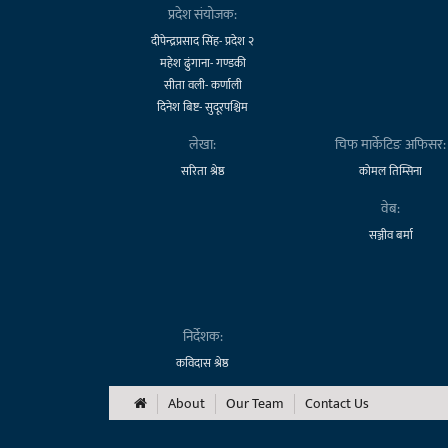
प्रदेश संयोजक:
दीपेन्द्रप्रसाद सिंह- प्रदेश २
महेश ढुंगाना- गण्डकी
सीता वली- कर्णाली
दिनेश बिष्ट- सुदूरपश्चिम
लेखा:
चिफ मार्केटिङ अफिसर:
सरिता श्रेष्ठ
कोमल तिम्सिना
वेब:
सञ्जीव बर्मा
निर्देशक:
कविदास श्रेष्ठ
About
Our Team
Contact Us