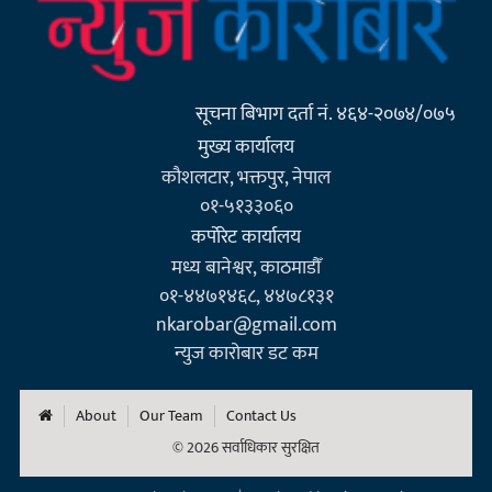
सूचना बिभाग दर्ता नं. ४६४-२०७४/०७५
मुख्य कार्यालय
कौशलटार, भक्तपुर, नेपाल
०१-५१३३०६०
कर्पाेरेट कार्यालय
मध्य बानेश्वर, काठमाडौँ
०१-४४७१४६८, ४४७८१३१
nkarobar@gmail.com
न्युज कारोबार डट कम
About
Our Team
Contact Us
© 2026 सर्वाधिकार सुरक्षित