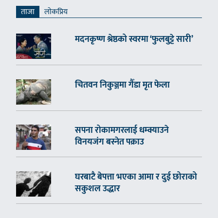
ताजा
लाेकप्रिय
मदनकृष्ण श्रेष्ठको स्वरमा ‘फुलबुट्टे सारी’
चितवन निकुञ्जमा गैँडा मृत फेला
सपना रोकामगरलाई धम्क्याउने
विनयजंग बस्नेत पक्राउ
घरबाटै बेपत्ता भएका आमा र दुई छोराको
सकुशल उद्धार