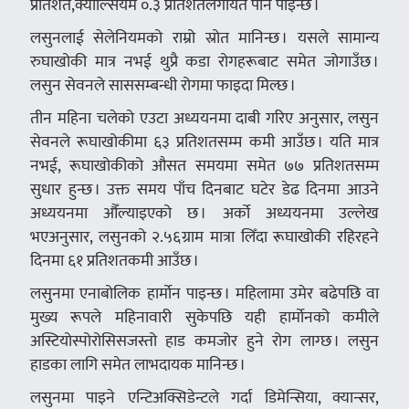
प्रतिशत,क्याल्सियम ०.३ प्रतिशतलगायत पनि पाइन्छ ।
लसुनलाई सेलेनियमको राम्रो स्रोत मानिन्छ । यसले सामान्य
रुघाखोकी मात्र नभई थुप्रै कडा रोगहरूबाट समेत जोगाउँछ ।
लसुन सेवनले साससम्बन्धी रोगमा फाइदा मिल्छ ।
तीन महिना चलेको एउटा अध्ययनमा दाबी गरिए अनुसार, लसुन
सेवनले रूघाखोकीमा ६३ प्रतिशतसम्म कमी आउँछ । यति मात्र
नभई, रूघाखोकीको औसत समयमा समेत ७७ प्रतिशतसम्म
सुधार हुन्छ । उक्त समय पाँच दिनबाट घटेर डेढ दिनमा आउने
अध्ययनमा औँल्याइएको छ । अर्को अध्ययनमा उल्लेख
भएअनुसार, लसुनको २.५६ग्राम मात्रा लिँदा रूघाखोकी रहिरहने
दिनमा ६१ प्रतिशतकमी आउँछ ।
लसुनमा एनाबोलिक हार्मोन पाइन्छ । महिलामा उमेर बढेपछि वा
मुख्य रूपले महिनावारी सुकेपछि यही हार्मोनको कमीले
अस्टियोस्पोरोसिसजस्तो हाड कमजोर हुने रोग लाग्छ । लसुन
हाडका लागि समेत लाभदायक मानिन्छ ।
लसुनमा पाइने एन्टिअक्सिडेन्टले गर्दा डिमेन्सिया, क्यान्सर,