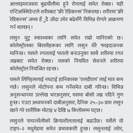
अल्जाइमरजस्ता बुढयौलीमा हुने रोगलाई समेत रोक्छ । यही
एन्टिअक्सिडेन्टले शरीरबाट ‘फ्री रेडिकल्स’ निकाल्छ । शरीरमा ‘फ्री
रेडिकल्स’ जम्मा हँुदै जाँदा उमेर बढेसँगै विभिन्न रोगले आक्रमण
गर्न थाल्छन् ।
लसुन मुटु स्वास्थ्यका लागि समेत राम्रो मानिएको छ ।
कोलेस्ट्रोलका बिरामीहरूका लागि लसुन धेरै फाइदाजनक
मानिन्छ । यसले रगतलाई पातलो बनाउनुका साथै शरीरमा रगत
जम्नबाट समेत रोक्छ । यसको नियमित सेवनले शरीरमा
कोलेस्ट्रोल नियन्त्रित रहन्छ ।
यसले लिपिड्सलाई नघटाई हानिकारक ‘एलडीएल’ लाई मात्र कम
गर्छ । लसुनले मोटोपना कम गर्नेसमेत दाबी गरिन्छ । विभिन्न
अनुसन्धानमा उल्लेख भएअनुसार, यसमा बोसो जम्न नदिने गुण
हुन्छ । एउटा अध्ययनको दाबीअनुसार, दैनिक २५–३० ग्राम लसुन
खाने गरे शारीरिक मोटाइ ४ देखि ७ किलोसम्म घट्छ ।
लसुनले पाचनथैलीको क्रियाशीलतालाई बढाउँछ । यसैले यो
टाइप–२ मधुमेहमा समेत प्रभावकारी हुन्छ । लसुनलाई तारेर,