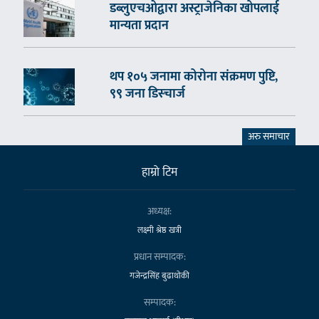
डब्लुएचओद्वारा अस्ट्राजेनिका खोपलाई
मान्यता प्रदान
थप १०५ जनामा कोरोना संक्रमण पुष्टि,
९९ जना डिस्चार्ज
अरु समाचार
हाम्राे टिम
अध्यक्ष:
लक्ष्मी श्रेष्ठ खत्री
प्रधान सम्पादक:
गजेन्द्रसिंह बुढाथोकी
सम्पादक: