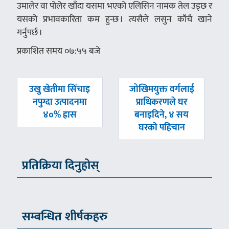
उमालेर वा पोलेर खाँदा यसमा भएको एलिसिन नामक तेल उड्छ र
यसको प्रभावकारिता कम हुन्छ । त्यसैले लसुन काँचै खाने
गर्नुपर्छ ।
प्रकाशित समय ०७:५५ बजे
पछिल्लाे
अघिल्लाे
उखु खेतीमा सिँचाइ
जोखिमयुक्त वर्गलाई
-
-
नपुग्दा उत्पादनमा
प्राधिकरणले घर
४०% ह्रास
बनाइदिने, ४ सय
घरकाे पहिचान
प्रतिक्रिया दिनुहोस्
सम्बन्धित शीर्षकहरु