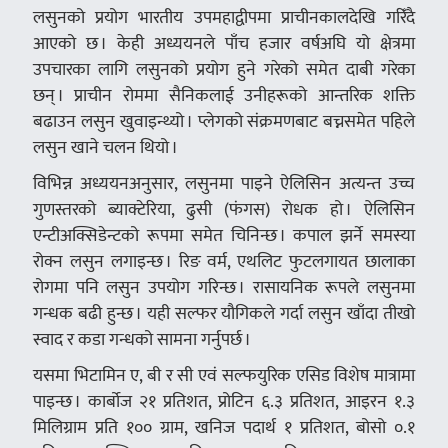
लसुनको प्रयोग भारतीय उपमहाद्वीपमा प्राचीनकालदेखि गरिँदै
आएको छ । केही अध्ययनले पाँच हजार वर्षअघि यो क्षेत्रमा
उपचारका लागि लसुनको प्रयोग हुने गरेको समेत दाबी गरेका
छन् । प्राचीन रोममा सैनिकलाई उनीहरूको आन्तरिक शक्ति
बढाउन लसुन खुवाइन्थ्यो । प्लेगको संक्रमणबाट बच्नसमेत पहिले
लसुन खाने चलन थियो ।
विभिन्न अध्ययनअनुसार, लसुनमा पाइने ऐलिसिन अत्यन्त उच्च
गुणस्तरको ब्याक्टेरिया, ढुसी (फंगस) रोधक हो । ऐलिसिन
एन्टीअक्सिडेन्टको रूपमा समेत चिनिन्छ । कपाल झर्ने समस्या
रोक्न लसुन लगाइन्छ । रिङ वर्म, एथलिट फुटलगायत छालाका
रोगमा पनि लसुन उपयोग गरिन्छ । रासायनिक रूपले लसुनमा
गन्धक बढी हुन्छ । यही सल्फर यौगिकले गर्दा लसुन खाँदा तीखो
स्वाद र कडा गन्धको सामना गर्नुपर्छ ।
यसमा भिटामिन ए, बी र सी एवं सल्फयुरिक एसिड विशेष मात्रामा
पाइन्छ । कार्बोज २१ प्रतिशत, प्रोटिन ६.३ प्रतिशत, आइरन १.३
मिलिग्राम प्रति १०० ग्राम, खनिज पदार्थ १ प्रतिशत, बोसो ०.१