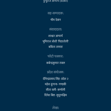
डुन्डुराज आचार्य (डीआर)
सह-सम्पादक:
भीम देवान
संवाददाता:
शाश्वत आचार्य
भूमिराज जोशी 'पिठातोली'
बबिता तामाङ
फोटो पत्रकार:
कबेन्द्रकुमार रावल
प्रदेश संयोजक:
दीपेन्द्रप्रसाद सिंह- प्रदेश २
महेश ढुंगाना- गण्डकी
सीता वली- कर्णाली
दिनेश बिष्ट- सुदूरपश्चिम
लेखा: