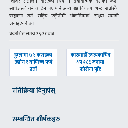
शिविर सञ्चालन गरिएको थियो । प्रयोगात्मक पक्षको कक्षा
सोचेजस्तो गर्न कठिन भए पनि अन्य पक्ष विगतमा भन्दा राम्रोसँग
सञ्चालन गर्न ‘राष्ट्रिय एष्ट्रोनोमी ओलम्पियाड’ सक्षम भएको
जनाइएको छ ।
प्रकाशित समय १६:११ बजे
पछिल्लाे
अघिल्लाे
हुम्लामा ७५ करोडको
काठमाडौं उपत्यकाभित्र
-
-
उद्योग र वाणिज्य फर्म
थप १८६ जनामा
दर्ता
कोरोना पुष्टि
प्रतिक्रिया दिनुहोस्
सम्बन्धित शीर्षकहरु