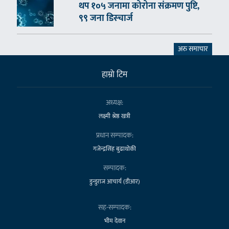
थप १०५ जनामा कोरोना संक्रमण पुष्टि,
९९ जना डिस्चार्ज
अरु समाचार
हाम्राे टिम
अध्यक्ष:
लक्ष्मी श्रेष्ठ खत्री
प्रधान सम्पादक:
गजेन्द्रसिंह बुढाथोकी
सम्पादक:
डुन्डुराज आचार्य (डीआर)
सह-सम्पादक:
भीम देवान