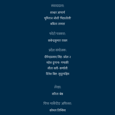
संवाददाता:
शाश्वत आचार्य
भूमिराज जोशी 'पिठातोली'
बबिता तामाङ
फोटो पत्रकार:
कबेन्द्रकुमार रावल
प्रदेश संयोजक:
दीपेन्द्रप्रसाद सिंह- प्रदेश २
महेश ढुंगाना- गण्डकी
सीता वली- कर्णाली
दिनेश बिष्ट- सुदूरपश्चिम
लेखा:
सरिता श्रेष्ठ
चिफ मार्केटिङ अफिसर:
कोमल तिम्सिना