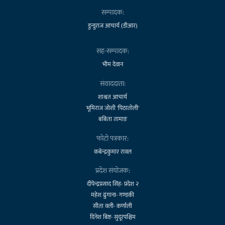
सम्पादक:
डुन्डुराज आचार्य (डीआर)
सह-सम्पादक:
भीम देवान
संवाददाता:
शाश्वत आचार्य
भूमिराज जोशी 'पिठातोली'
बबिता तामाङ
फोटो पत्रकार:
कबेन्द्रकुमार रावल
प्रदेश संयोजक:
दीपेन्द्रप्रसाद सिंह- प्रदेश २
महेश ढुंगाना- गण्डकी
सीता वली- कर्णाली
दिनेश बिष्ट- सुदूरपश्चिम