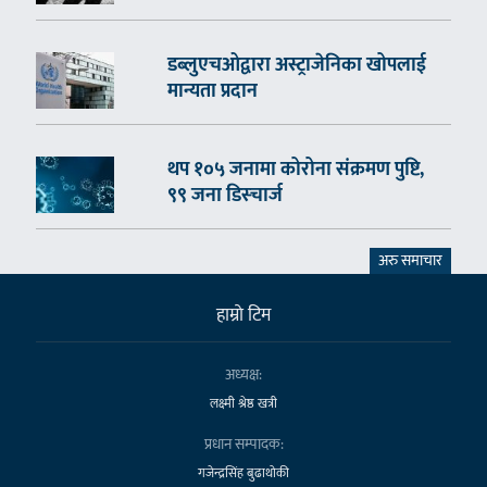
डब्लुएचओद्वारा अस्ट्राजेनिका खोपलाई
मान्यता प्रदान
थप १०५ जनामा कोरोना संक्रमण पुष्टि,
९९ जना डिस्चार्ज
अरु समाचार
हाम्राे टिम
अध्यक्ष:
लक्ष्मी श्रेष्ठ खत्री
प्रधान सम्पादक:
गजेन्द्रसिंह बुढाथोकी