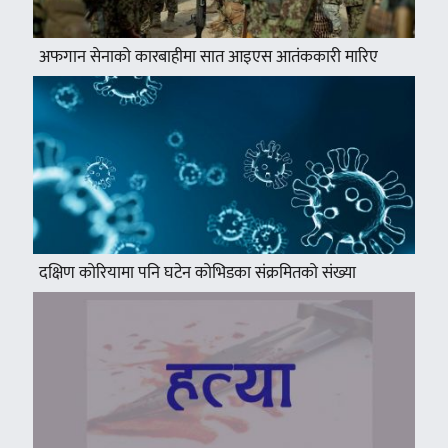
अफगान सेनाको कारबाहीमा सात आइएस आतंककारी मारिए
दक्षिण कोरियामा पनि घटेन कोभिडका संक्रमितको संख्या