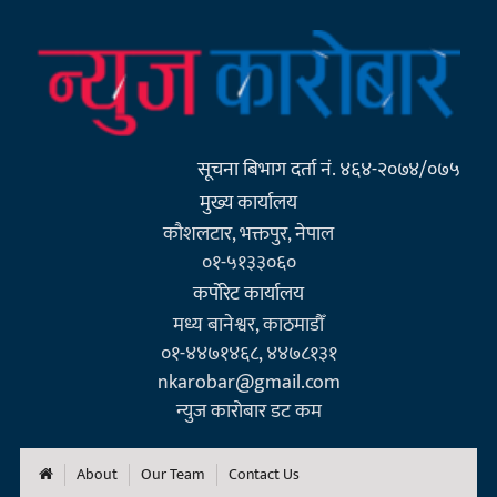
सूचना बिभाग दर्ता नं. ४६४-२०७४/०७५
मुख्य कार्यालय
कौशलटार, भक्तपुर, नेपाल
०१-५१३३०६०
कर्पाेरेट कार्यालय
मध्य बानेश्वर, काठमाडौँ
०१-४४७१४६८, ४४७८१३१
nkarobar@gmail.com
न्युज कारोबार डट कम
About
Our Team
Contact Us