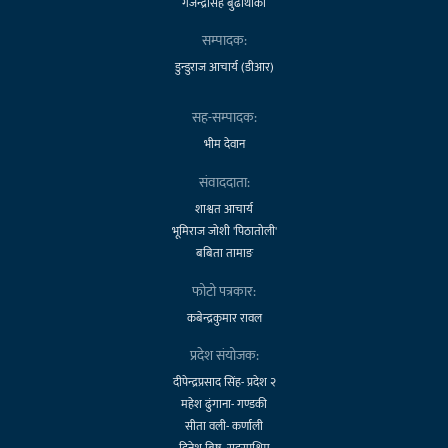
गजेन्द्रसिंह बुढाथोकी
सम्पादक:
डुन्डुराज आचार्य (डीआर)
सह-सम्पादक:
भीम देवान
संवाददाता:
शाश्वत आचार्य
भूमिराज जोशी 'पिठातोली'
बबिता तामाङ
फोटो पत्रकार:
कबेन्द्रकुमार रावल
प्रदेश संयोजक:
दीपेन्द्रप्रसाद सिंह- प्रदेश २
महेश ढुंगाना- गण्डकी
सीता वली- कर्णाली
दिनेश बिष्ट- सुदूरपश्चिम