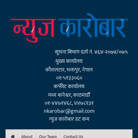
सूचना बिभाग दर्ता नं. ४६४-२०७४/०७५
मुख्य कार्यालय
कौशलटार, भक्तपुर, नेपाल
०१-५१३३०६०
कर्पाेरेट कार्यालय
मध्य बानेश्वर, काठमाडौँ
०१-४४७१४६८, ४४७८१३१
nkarobar@gmail.com
न्युज कारोबार डट कम
About
Our Team
Contact Us