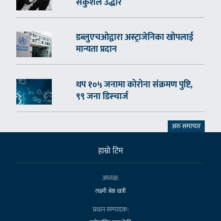
सकुशल उद्धार
डब्लुएचओद्वारा अस्ट्राजेनिका खोपलाई
मान्यता प्रदान
थप १०५ जनामा कोरोना संक्रमण पुष्टि,
९९ जना डिस्चार्ज
अरु समाचार
हाम्राे टिम
अध्यक्ष:
लक्ष्मी श्रेष्ठ खत्री
प्रधान सम्पादक: