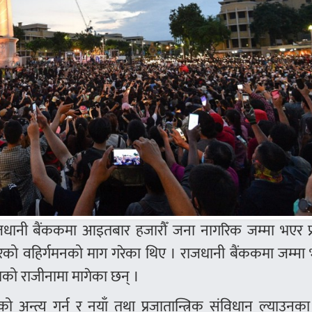
जधानी बैंककमा आइतबार हजारौँ जना नागरिक जम्मा भएर प्र
को वहिर्गमनको माग गरेका थिए । राजधानी बैंककमा जम्मा
चाको राजीनामा मागेका छन् ।
अन्त्य गर्न र नयाँ तथा प्रजातान्त्रिक संविधान ल्याउनक