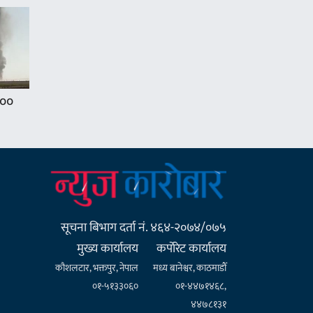
१००
सूचना बिभाग दर्ता नं. ४६४-२०७४/०७५
मुख्य कार्यालय
कर्पाेरेट कार्यालय
कौशलटार, भक्तपुर, नेपाल
मध्य बानेश्वर, काठमाडौँ
०१-५१३३०६०
०१-४४७१४६८,
४४७८१३१