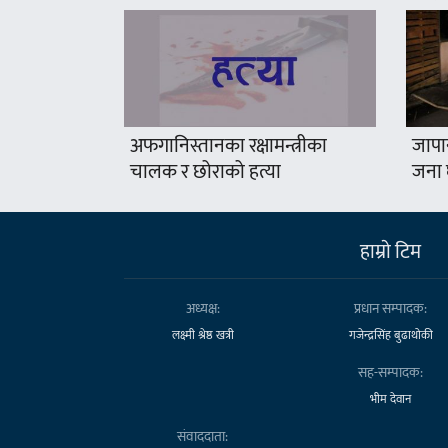
अफगानिस्तानका रक्षामन्त्रीका
जापा
चालक र छोराको हत्या
जना 
हाम्राे टिम
अध्यक्ष:
प्रधान सम्पादक:
लक्ष्मी श्रेष्ठ खत्री
गजेन्द्रसिंह बुढाथोकी
सह-सम्पादक:
भीम देवान
संवाददाता: