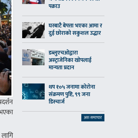
पक्राउ
घरबाटै बेपत्ता भएका आमा र
दुई छोराको सकुशल उद्धार
डब्लुएचओद्वारा
अस्ट्राजेनिका खोपलाई
मान्यता प्रदान
थप १०५ जनामा कोरोना
संक्रमण पुष्टि, ९९ जना
दर्शन
डिस्चार्ज
 भएका
अरु समाचार
ा लागि