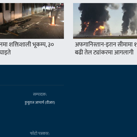
नमा शक्तिशाली भूकम्प, ३०
अफगानिस्तान-इरान सीमामा 
घाइते
बढी तेल ट्यांकरमा आगलागी
सम्पादक:
डुन्डुराज आचार्य (डीआर)
फोटो पत्रकार: