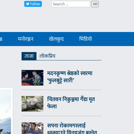
Follow
GO
्व
मनोरञ्जन
खेलकुद
भिडियो
ताजा
लाेकप्रिय
मदनकृष्ण श्रेष्ठको स्वरमा
‘फुलबुट्टे सारी’
चितवन निकुञ्जमा गैँडा मृत
फेला
सपना रोकामगरलाई
धम्क्याउने विनयजंग बस्नेत