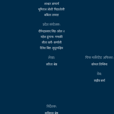
शाश्वत आचार्य
भूमिराज जोशी 'पिठातोली'
बबिता तामाङ
प्रदेश संयोजक:
दीपेन्द्रप्रसाद सिंह- प्रदेश २
महेश ढुंगाना- गण्डकी
सीता वली- कर्णाली
दिनेश बिष्ट- सुदूरपश्चिम
लेखा:
चिफ मार्केटिङ अफिसर:
सरिता श्रेष्ठ
कोमल तिम्सिना
वेब:
सञ्जीव बर्मा
निर्देशक:
कविदास श्रेष्ठ