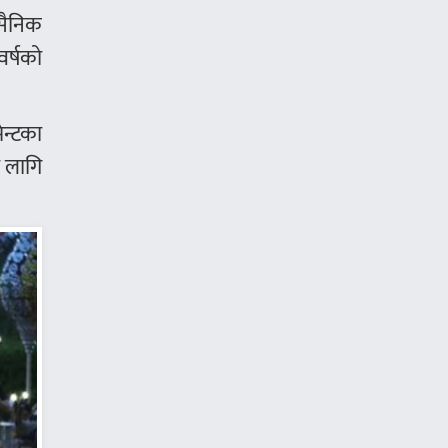
वसैनिक
र्षको
न्टका
ा लागि