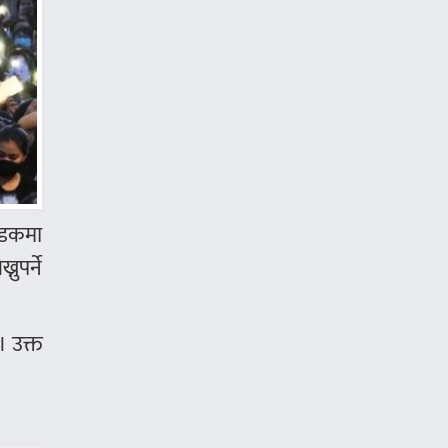
सडकमा
ुपर्ने
। उक्त