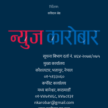
निर्देशक:
कविदास श्रेष्ठ
सूचना बिभाग दर्ता नं. ४६४-२०७४/०७५
मुख्य कार्यालय
कौशलटार, भक्तपुर, नेपाल
०१-५१३३०६०
कर्पाेरेट कार्यालय
मध्य बानेश्वर, काठमाडौँ
०१-४४७१४६८, ४४७८१३१
nkarobar@gmail.com