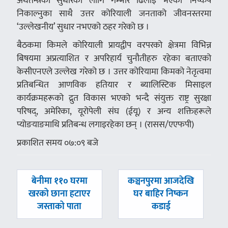
अर्थतन्त्रको सुधारका लागि गम्भीर ढिलाइ भएको’ निष्कर्ष
निकाल्नुका साथै उत्तर कोरियाली जनताको जीवनस्तरमा
‘उल्लेखनीय’ सुधार नभएको ठहर गरेको छ ।
बैठकमा किमले कोरियाली प्रायद्वीप वरपरको क्षेत्रमा विभिन्न
बिषयमा अप्रत्याशित र अपरिहार्य चुनौतीहरु रहेका बताएको
केसीएनएले उल्लेख गरेको छ । उत्तर कोरियामा किमको नेतृत्वमा
प्रतिबन्धित आणविक हतियार र ब्यालिस्टिक मिसाइल
कार्यक्रमहरूको द्रुत विकास भएको भन्दै संयुक्त राष्ट्र सुरक्षा
परिषद्, अमेरिका, यूरोपेली संघ (ईयू) र अन्य शक्तिहरूले
प्योङयाङमाथि प्रतिबन्ध लगाइरहेका छन् । (रासस/एएफपी)
प्रकाशित समय ०७:०९ बजे
पछिल्लाे
अघिल्लाे
बेनीमा ११० घरमा
कञ्चनपुरमा आजदेखि
-
-
खरको छाना हटाएर
घर बाहिर निष्कन
जस्ताको पाता
कडाई