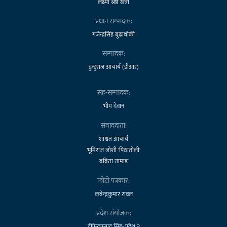
लक्ष्मी श्रेष्ठ खत्री
प्रधान सम्पादक:
गजेन्द्रसिंह बुढाथोकी
सम्पादक:
डुन्डुराज आचार्य (डीआर)
सह-सम्पादक:
भीम देवान
संवाददाता:
शाश्वत आचार्य
भूमिराज जोशी 'पिठातोली'
बबिता तामाङ
फोटो पत्रकार:
कबेन्द्रकुमार रावल
प्रदेश संयोजक:
दीपेन्द्रप्रसाद सिंह- प्रदेश २