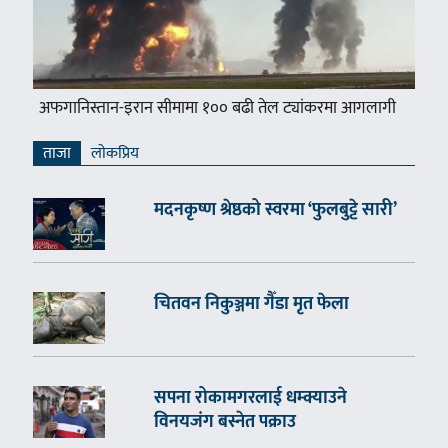
अफगानिस्तान-इरान सीमामा १०० बढी तेल ट्यांकरमा आगलागी
ताजा
लाेकप्रिय
मदनकृष्ण श्रेष्ठको स्वरमा ‘फुलबुट्टे सारी’
चितवन निकुञ्जमा गैँडा मृत फेला
सपना रोकामगरलाई धम्क्याउने
विनयजंग बस्नेत पक्राउ