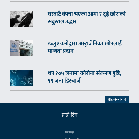
घरबाटै बेपत्ता भएका आमा र दुई छोराको
सकुशल उद्धार
डब्लुएचओद्वारा अस्ट्राजेनिका खोपलाई
मान्यता प्रदान
थप १०५ जनामा कोरोना संक्रमण पुष्टि,
९९ जना डिस्चार्ज
अरु समाचार
हाम्राे टिम
अध्यक्ष: