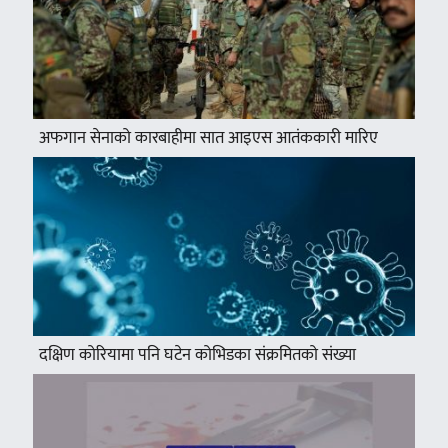
अफगान सेनाको कारबाहीमा सात आइएस आतंककारी मारिए
दक्षिण कोरियामा पनि घटेन कोभिडका संक्रमितको संख्या