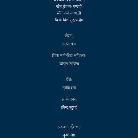
महेश ढुंगाना- गण्डकी
सीता वली- कर्णाली
दिनेश बिष्ट- सुदूरपश्चिम
लेखा:
सरिता श्रेष्ठ
चिफ मार्केटिङ अफिसर:
कोमल तिम्सिना
वेब:
सञ्जीव बर्मा
स्तम्भकार:
रविन्द्र भट्टराई
प्रबन्ध निर्देशक:
कृष्ण श्रेष्ठ