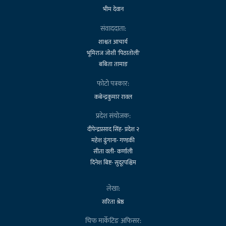
भीम देवान
संवाददाता:
शाश्वत आचार्य
भूमिराज जोशी 'पिठातोली'
बबिता तामाङ
फोटो पत्रकार:
कबेन्द्रकुमार रावल
प्रदेश संयोजक:
दीपेन्द्रप्रसाद सिंह- प्रदेश २
महेश ढुंगाना- गण्डकी
सीता वली- कर्णाली
दिनेश बिष्ट- सुदूरपश्चिम
लेखा:
सरिता श्रेष्ठ
चिफ मार्केटिङ अफिसर: