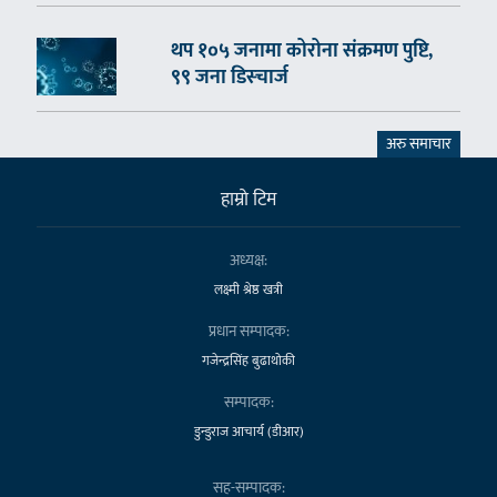
थप १०५ जनामा कोरोना संक्रमण पुष्टि,
९९ जना डिस्चार्ज
अरु समाचार
हाम्राे टिम
अध्यक्ष:
लक्ष्मी श्रेष्ठ खत्री
प्रधान सम्पादक:
गजेन्द्रसिंह बुढाथोकी
सम्पादक:
डुन्डुराज आचार्य (डीआर)
सह-सम्पादक: