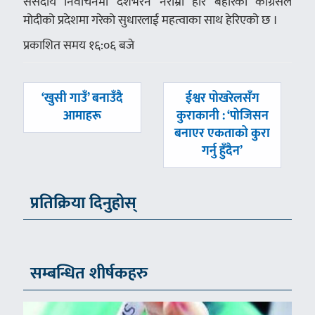
संसदीय निर्वाचनमा देशभरनै नराम्रो हार बेहोरेको कांग्रेसले
मोदीको प्रदेशमा गरेको सुधारलाई महत्वाका साथ हेरिएको छ ।
प्रकाशित समय १६:०६ बजे
पछिल्लाे
अघिल्लाे
‘खुसी गाउँ’ बनाउँदै
ईश्वर पोखरेलसँग
-
-
आमाहरू
कुराकानी : ‘पोजिसन
बनाएर एकताको कुरा
गर्नु हुँदैन’
प्रतिक्रिया दिनुहोस्
सम्बन्धित शीर्षकहरु