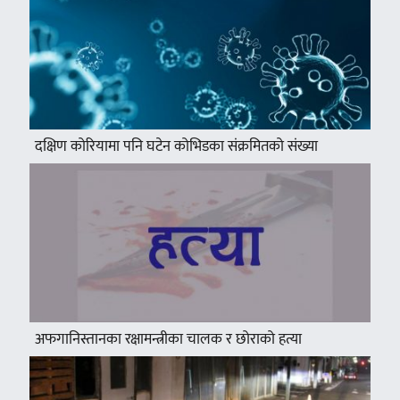
दक्षिण कोरियामा पनि घटेन कोभिडका संक्रमितको संख्या
अफगानिस्तानका रक्षामन्त्रीका चालक र छोराको हत्या