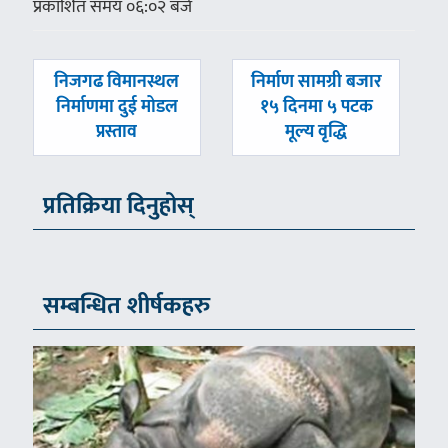
प्रकाशित समय ०६:०२ बजे
पछिल्लाे
अघिल्लाे
निजगढ विमानस्थल
निर्माण सामग्री बजार
-
-
निर्माणमा दुई मोडल
१५ दिनमा ५ पटक
प्रस्ताव
मूल्य वृद्धि
प्रतिक्रिया दिनुहोस्
सम्बन्धित शीर्षकहरु