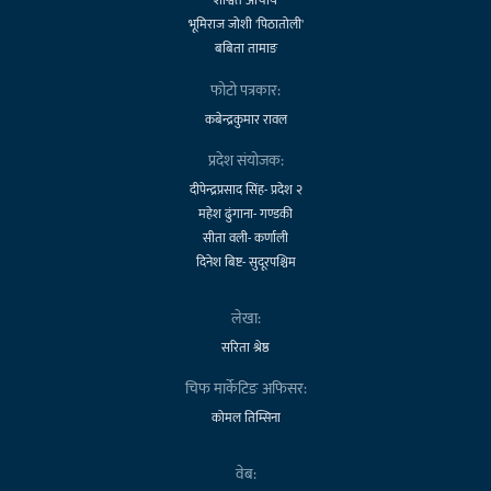
भूमिराज जोशी 'पिठातोली'
बबिता तामाङ
फोटो पत्रकार:
कबेन्द्रकुमार रावल
प्रदेश संयोजक:
दीपेन्द्रप्रसाद सिंह- प्रदेश २
महेश ढुंगाना- गण्डकी
सीता वली- कर्णाली
दिनेश बिष्ट- सुदूरपश्चिम
लेखा:
सरिता श्रेष्ठ
चिफ मार्केटिङ अफिसर:
कोमल तिम्सिना
वेब: