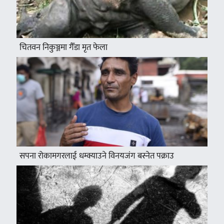
चितवन निकुञ्जमा गैँडा मृत फेला
सपना रोकामगरलाई धम्क्याउने विनयजंग बस्नेत पक्राउ