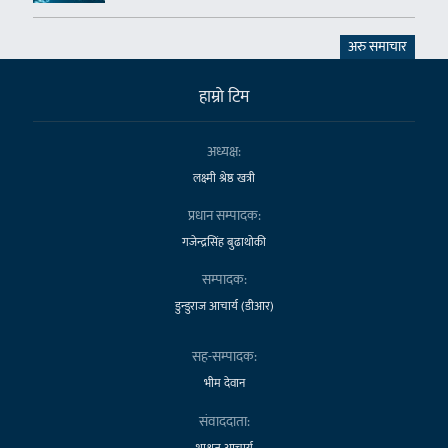
अरु समाचार
हाम्राे टिम
अध्यक्ष:
लक्ष्मी श्रेष्ठ खत्री
प्रधान सम्पादक:
गजेन्द्रसिंह बुढाथोकी
सम्पादक:
डुन्डुराज आचार्य (डीआर)
सह-सम्पादक:
भीम देवान
संवाददाता:
शाश्वत आचार्य