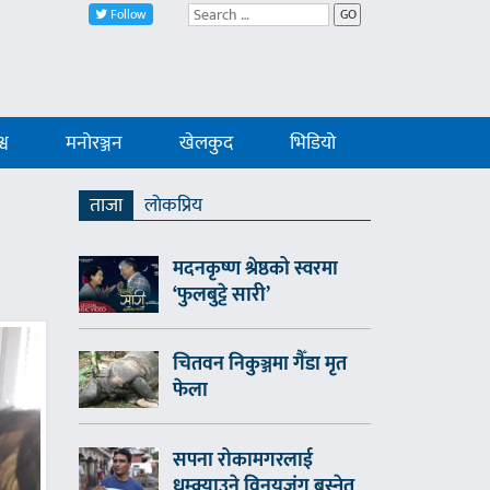
Follow
GO
्व
मनोरञ्जन
खेलकुद
भिडियो
ताजा
लाेकप्रिय
मदनकृष्ण श्रेष्ठको स्वरमा
‘फुलबुट्टे सारी’
चितवन निकुञ्जमा गैँडा मृत
फेला
सपना रोकामगरलाई
धम्क्याउने विनयजंग बस्नेत