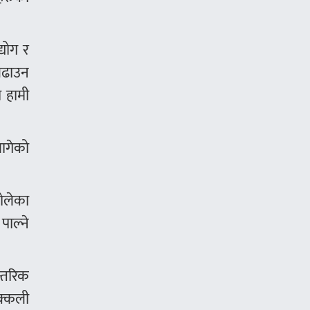
्योग र
बढाउन
ा हामी
लागेको
ोलेका
पाल्ने
न्तरिक
सक्कली