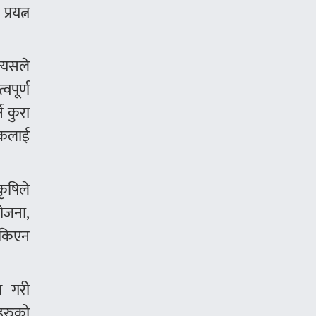
रयत्न
त्यसले
वपूर्ण
े कुरा
ृषकलाई
कृषिले
योजना,
 सकिएन
ष गरी
नहरुको