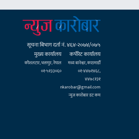
सूचना बिभाग दर्ता नं. ४६४-२०७४/०७५
मुख्य कार्यालय
कर्पाेरेट कार्यालय
कौशलटार, भक्तपुर, नेपाल
मध्य बानेश्वर, काठमाडौँ
०१-५१३३०६०
०१-४४७१४६८,
४४७८१३१
nkarobar@gmail.com
न्युज कारोबार डट कम