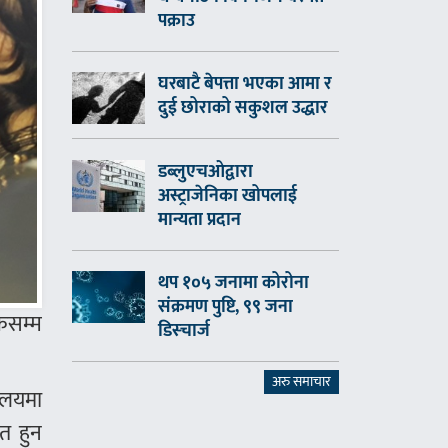
पक्राउ
घरबाटै बेपत्ता भएका आमा र
दुई छोराको सकुशल उद्धार
डब्लुएचओद्वारा
अस्ट्राजेनिका खोपलाई
मान्यता प्रदान
थप १०५ जनामा कोरोना
संक्रमण पुष्टि, ९९ जना
ेसम्म
डिस्चार्ज
अरु समाचार
रालयमा
ित हुन