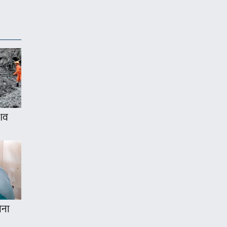
 शव
ोना