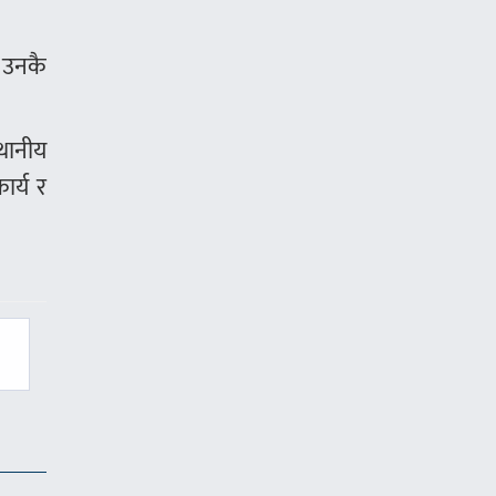
ि उनकै
थानीय
ार्य र