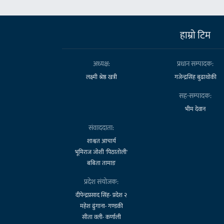
हाम्राे टिम
अध्यक्ष:
प्रधान सम्पादक:
लक्ष्मी श्रेष्ठ खत्री
गजेन्द्रसिंह बुढाथोकी
सह-सम्पादक:
भीम देवान
संवाददाता:
शाश्वत आचार्य
भूमिराज जोशी 'पिठातोली'
बबिता तामाङ
प्रदेश संयोजक:
दीपेन्द्रप्रसाद सिंह- प्रदेश २
महेश ढुंगाना- गण्डकी
सीता वली- कर्णाली