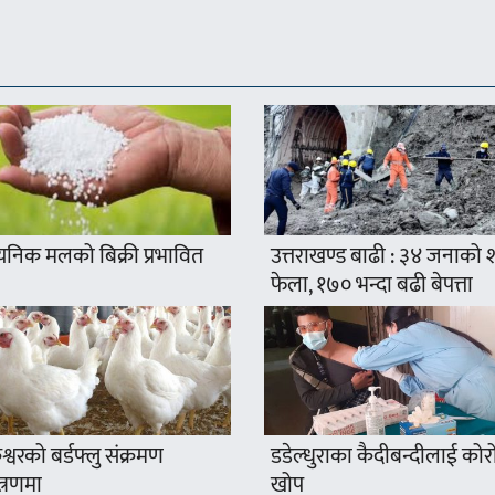
यनिक मलको बिक्री प्रभावित
उत्तराखण्ड बाढी : ३४ जनाको
फेला, १७० भन्दा बढी बेपत्ता
श्वरको बर्डफ्लु संक्रमण
डडेल्धुराका कैदीबन्दीलाई कोर
त्रणमा
खोप