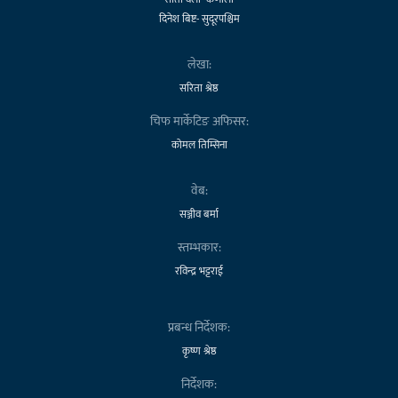
दिनेश बिष्ट- सुदूरपश्चिम
लेखा:
सरिता श्रेष्ठ
चिफ मार्केटिङ अफिसर:
कोमल तिम्सिना
वेब:
सञ्जीव बर्मा
स्तम्भकार:
रविन्द्र भट्टराई
प्रबन्ध निर्देशक:
कृष्ण श्रेष्ठ
निर्देशक: