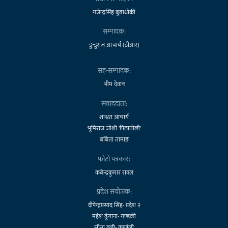
गजेन्द्रसिंह बुढाथोकी
सम्पादक:
डुन्डुराज आचार्य (डीआर)
सह-सम्पादक:
भीम देवान
संवाददाता:
शाश्वत आचार्य
भूमिराज जोशी 'पिठातोली'
बबिता तामाङ
फोटो पत्रकार:
कबेन्द्रकुमार रावल
प्रदेश संयोजक:
दीपेन्द्रप्रसाद सिंह- प्रदेश २
महेश ढुंगाना- गण्डकी
सीता वली- कर्णाली