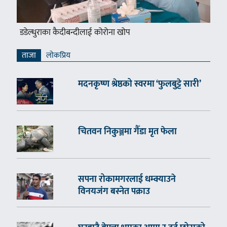
डडेल्धुराका कैदीबन्दीलाई कोरोना खोप
ताजा
लाेकप्रिय
मदनकृष्ण श्रेष्ठको स्वरमा ‘फुलबुट्टे सारी’
चितवन निकुञ्जमा गैँडा मृत फेला
सपना रोकामगरलाई धम्क्याउने
विनयजंग बस्नेत पक्राउ