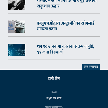
घरबाटै बेपत्ता भएका आमा र दुई छोराको
सकुशल उद्धार
डब्लुएचओद्वारा अस्ट्राजेनिका खोपलाई
मान्यता प्रदान
थप १०५ जनामा कोरोना संक्रमण पुष्टि,
९९ जना डिस्चार्ज
अरु समाचार
हाम्राे टिम
अध्यक्ष:
लक्ष्मी श्रेष्ठ खत्री
प्रधान सम्पादक: