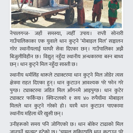
नेपालगन्ज- जहाँ समस्या, त्यहीँ उपाय । राप्ती सोनारी
गाउँपालिकाका एक युवाले धान कुट्ने ‘मोबाइल मिल’ सञ्चालन
गरेर स्थानीयलाई घरघरै सेवा दिएका छन् । गाउँपालिका अझै
बिजुलीविहीन छ । विद्युत् नहुँदा स्थानीय अन्धकारमा बस्न बाध्य
छन् । धान कुट्ने मिल नहुँदा सास्ती छ ।
स्थानीय धर्मसिंह थारूले ट्याक्टरमा धान कुट्ने मिल जोडेर त्यस
क्षेत्रमा राहत दिएका हुन् । धान कुटाउन आवश्यक परे फोन गरे
पुग्छ । ट्याक्टरमा जडित मिल आँगनमै आइपुग्छ । धान कुटेर
ट्याक्टर फर्किन्छ । क्विन्टलको १ सय ४० रुपैयाँमा मोबाइल
मिलले धान कुट्ने गरेको हो । घरमै धान कुटाउन पाएकामा
स्थानीय महिला धेरै खुसी छन् ।
उनीहरूको समय पनि जोगिएको छ । धान बोकेर टाढाको मिल
जानुपर्ने झन्झट हटेको छ । ‘चामल सकिएपछि धान कुटाउनु परे