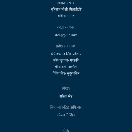
शाश्वत आचार्य
भूमिराज जोशी 'पिठातोली'
बबिता तामाङ
फोटो पत्रकार:
कबेन्द्रकुमार रावल
प्रदेश संयोजक:
दीपेन्द्रप्रसाद सिंह- प्रदेश २
महेश ढुंगाना- गण्डकी
सीता वली- कर्णाली
दिनेश बिष्ट- सुदूरपश्चिम
लेखा:
सरिता श्रेष्ठ
चिफ मार्केटिङ अफिसर:
कोमल तिम्सिना
वेब: