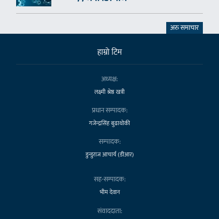
अरु समाचार
हाम्राे टिम
अध्यक्ष:
लक्ष्मी श्रेष्ठ खत्री
प्रधान सम्पादक:
गजेन्द्रसिंह बुढाथोकी
सम्पादक:
डुन्डुराज आचार्य (डीआर)
सह-सम्पादक:
भीम देवान
संवाददाता: