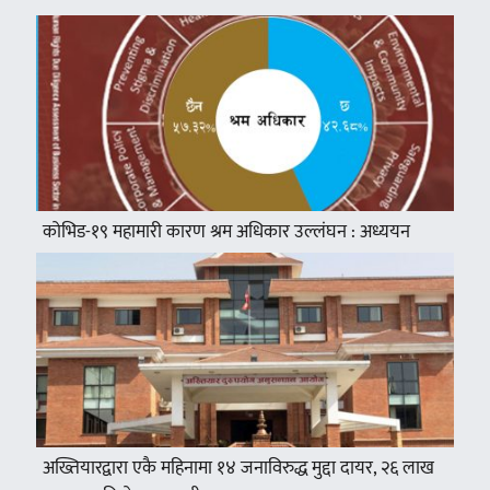
कोभिड-१९ महामारी कारण श्रम अधिकार उल्लंघन : अध्ययन
अख्तियारद्वारा एकै महिनामा १४ जनाविरुद्ध मुद्दा दायर, २६ लाख