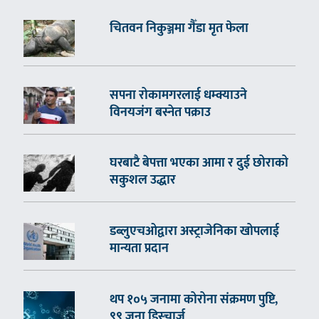
चितवन निकुञ्जमा गैँडा मृत फेला
सपना रोकामगरलाई धम्क्याउने
विनयजंग बस्नेत पक्राउ
घरबाटै बेपत्ता भएका आमा र दुई छोराको
सकुशल उद्धार
डब्लुएचओद्वारा अस्ट्राजेनिका खोपलाई
मान्यता प्रदान
थप १०५ जनामा कोरोना संक्रमण पुष्टि,
९९ जना डिस्चार्ज