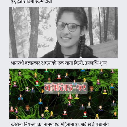
१६ हजार बिगो रकम दाबी
भागरथी बलात्कार र हत्याको एक साता बित्यो, उपलब्धि शून्य
कोरोना नियन्त्रणका नाममा १० महिनामा १८ अर्ब खर्च, स्थानीय