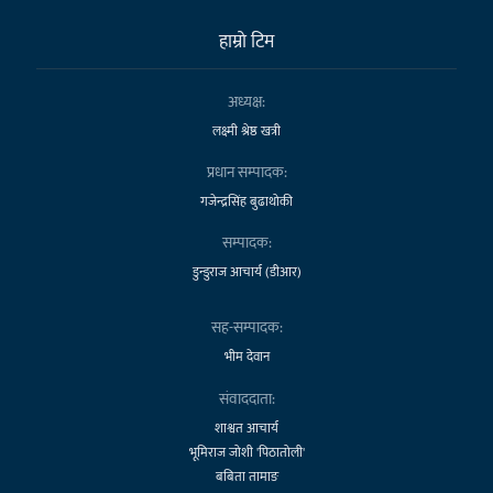
हाम्राे टिम
अध्यक्ष:
लक्ष्मी श्रेष्ठ खत्री
प्रधान सम्पादक:
गजेन्द्रसिंह बुढाथोकी
सम्पादक:
डुन्डुराज आचार्य (डीआर)
सह-सम्पादक:
भीम देवान
संवाददाता:
शाश्वत आचार्य
भूमिराज जोशी 'पिठातोली'
बबिता तामाङ