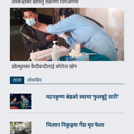
तारकेश्वरको बर्डफ्लु संक्रमण नियन्त्रणमा
डडेल्धुराका कैदीबन्दीलाई कोरोना खोप
ताजा
लाेकप्रिय
मदनकृष्ण श्रेष्ठको स्वरमा ‘फुलबुट्टे सारी’
चितवन निकुञ्जमा गैँडा मृत फेला