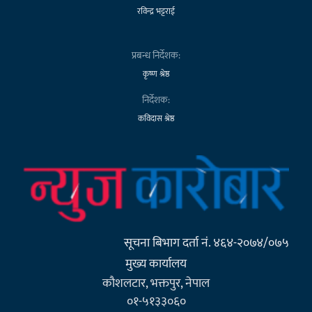
रविन्द्र भट्टराई
प्रबन्ध निर्देशक:
कृष्ण श्रेष्ठ
निर्देशक:
कविदास श्रेष्ठ
सूचना बिभाग दर्ता नं. ४६४-२०७४/०७५
मुख्य कार्यालय
कौशलटार, भक्तपुर, नेपाल
०१-५१३३०६०