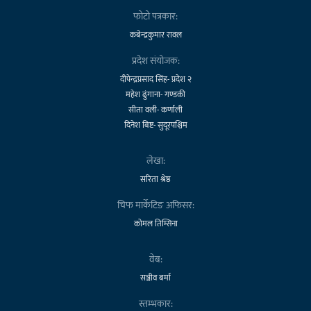
फोटो पत्रकार:
कबेन्द्रकुमार रावल
प्रदेश संयोजक:
दीपेन्द्रप्रसाद सिंह- प्रदेश २
महेश ढुंगाना- गण्डकी
सीता वली- कर्णाली
दिनेश बिष्ट- सुदूरपश्चिम
लेखा:
सरिता श्रेष्ठ
चिफ मार्केटिङ अफिसर:
कोमल तिम्सिना
वेब:
सञ्जीव बर्मा
स्तम्भकार: