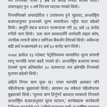
भने निगमको नाफा ३ अर्ब ११ करोड रुपैयाँ भएको थियो ।
त्यसपश्चात् पुन: ५ वर्ष निरन्तर घाटामा गएको थियो ।
निगमभित्रको अपारदर्शिता र टयांकरमा हुने चुहावट, अन्तर्राष्ट्रिय
बजारअनुसार इन्धनको मूल्य समायोजन नहुँदा घाटा बढेको
थियो । आपूर्ति सहज बनाउन पटकपटक गरी ३६ अर्ब ८६ करोड
रुपैयाँ ऋण थियो । उक्त ऋण सरकारसँगै कर्मचारी सञ्चय कोष,
नागरिक लगानी कोष र वाणिज्य बैंकसँग लिएको थियो । सबैभन्दा
बढी अर्थ मन्त्रालयको १२ अर्ब ६० करोड ऋण थियो ।
२०७१ असोज १३ गतेबाट पेट्रोलियममा स्वचालित मूल्य प्रणाली
लागू भएपछि नाफा बढदै गएको हो । अन्तर्राष्ट्रिय बजारमा कच्चा
तेलको मूल्य प्रतिब्यारेल ३० डलरभन्दा तल झरेपछि निगमको
मुनाफा बढेको थियो ।
अहिले निगम ऋण मुक्त छ । नाफा भएपछि आयकर पनि
पहिलोपटक बुझाएको थियो । आयकर १४ वर्षयता पहिलोपटक
बुझाएको थियो । ‘सुरुमा ऋण तिर्नुपर्ने बाध्यता भएकाले निगमले
अन्तर्राष्ट्रिय बजारअनुसार मूल्य घटाएन,’ कार्यबाहक कार्यकारी