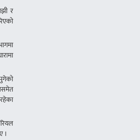
ाझी र
गरिएको
भागमा
ारामा
पुगेको
मसमेत
 रहेका
० रियल
ए ।