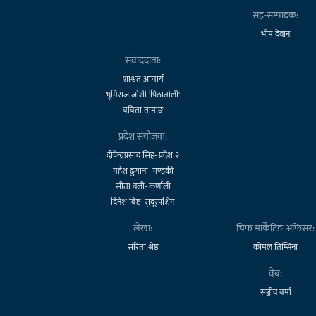
सह-सम्पादक:
भीम देवान
संवाददाता:
शाश्वत आचार्य
भूमिराज जोशी 'पिठातोली'
बबिता तामाङ
प्रदेश संयोजक:
दीपेन्द्रप्रसाद सिंह- प्रदेश २
महेश ढुंगाना- गण्डकी
सीता वली- कर्णाली
दिनेश बिष्ट- सुदूरपश्चिम
लेखा:
चिफ मार्केटिङ अफिसर:
सरिता श्रेष्ठ
कोमल तिम्सिना
वेब:
सञ्जीव बर्मा