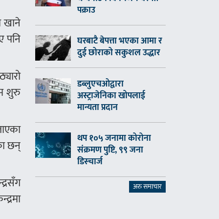
पक्राउ
 खाने
ए पनि
घरबाटै बेपत्ता भएका आमा र
दुई छोराको सकुशल उद्धार
्यारो
डब्लुएचओद्वारा
म शुरु
अस्ट्राजेनिका खोपलाई
मान्यता प्रदान
ताएका
थप १०५ जनामा कोरोना
ा छन्
संक्रमण पुष्टि, ९९ जना
डिस्चार्ज
द्रसँग
अरु समाचार
्द्रमा