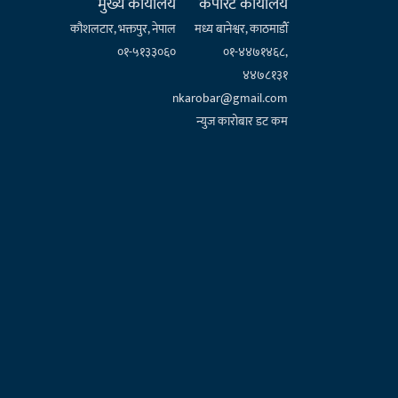
मुख्य कार्यालय
कर्पाेरेट कार्यालय
कौशलटार, भक्तपुर, नेपाल
मध्य बानेश्वर, काठमाडौँ
०१-५१३३०६०
०१-४४७१४६८,
४४७८१३१
nkarobar@gmail.com
न्युज कारोबार डट कम