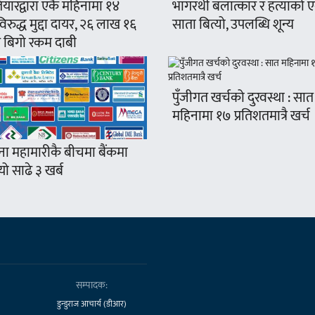
यारद्वारा एकै महिनामा १४
भागरथी बलात्कार र हत्याको 
रुद्ध मुद्दा दायर, २६ लाख १६
साता बित्यो, उपलब्धि शून्य
 बिगो रकम दाबी
पुँजीगत खर्चको दुरवस्था : सात
महिनामा १७ प्रतिशतमात्रै खर्च
ना महामारीकै बीचमा बैंकमा
ो साढे ३ खर्ब
सम्पादक:
डुन्डुराज आचार्य (डीआर)