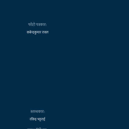
फोटो पत्रकार:
कबेन्द्रकुमार रावल
स्तम्भकार:
रविन्द्र भट्टराई