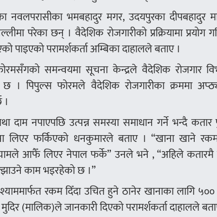
गेका नवलपरासीका भमबहादुर मगर, उदयपुरका दीपबहादुर म
लीमा परेका छन् । वैदेशिक रोजगारीको प्रक्रियामा प्रयोग 
ो पाइएको परामर्शकर्ता अम्बिका दाहालले बताए ।
ोरमसँगको समन्वयमा सूचना केन्द्रले वैदेशिक रोजगार वि
इ छ । पिपुल्स फोरमले वैदेशिक रोजगारीका क्रममा अप्ठ्य
छ ।
 दाम नपाएपछि उत्पन्न समस्या समाधान गर्ने भन्दै कतार 
को पैसा लिएर फर्किएको धनकुमारले बताए । “खाना खाने रक
यामले आफैँ लिएर नेपाल फर्के” उनले भने , “अहिले कतारमै
ल्झाउने काम भइरहेको छ ।”
 श्याममार्फत रकम दिँदा उचित हुने ठानेर खानाका लागि ५०
मुदिर (मालिक)ले जानकारी दिएको परामर्शकर्ता दाहालले बता