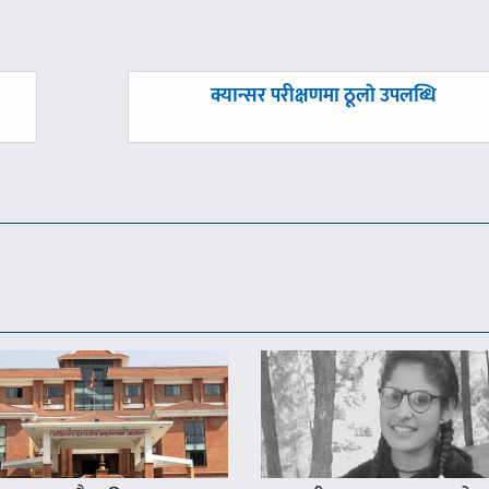
अघिल्लाे
क्यान्सर परीक्षणमा ठूलाे उपलब्धि
-