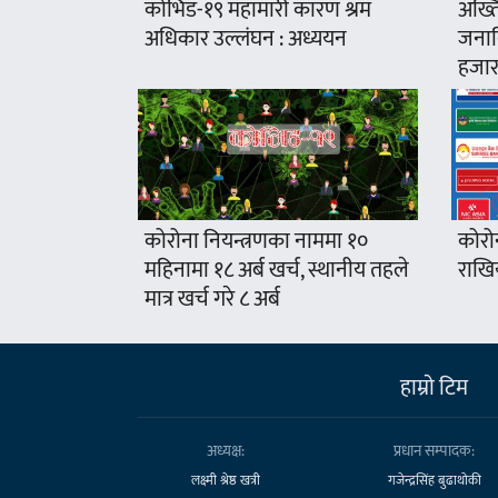
कोभिड-१९ महामारी कारण श्रम
अख्ति
अधिकार उल्लंघन : अध्ययन
जनावि
हजार
कोरोना नियन्त्रणका नाममा १०
कोरो
महिनामा १८ अर्ब खर्च, स्थानीय तहले
राखिय
मात्र खर्च गरे ८ अर्ब
हाम्राे टिम
अध्यक्ष:
प्रधान सम्पादक:
लक्ष्मी श्रेष्ठ खत्री
गजेन्द्रसिंह बुढाथोकी